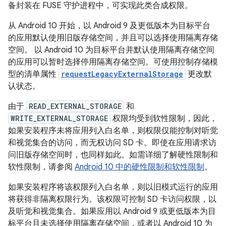
备封装在 FUSE 守护进程中，可实现此类合成权限。
从 Android 10 开始，以 Android 9 及更低版本为目标平台
的应用默认使用旧版存储空间，并且可以选择使用隔离存储
空间。
以 Android 10 为目标平台并默认使用隔离存储空间
的应用可以暂时选择停用隔离存储空间。
可使用控制存储模
型的清单属性
requestLegacyExternalStorage
更改默
认状态。
由于
READ_EXTERNAL_STORAGE
和
WRITE_EXTERNAL_STORAGE
权限均受到软性限制，因此，
如果安装程序未将应用列入白名单，则权限仅能控制对听觉
和视觉集合的访问，而无权访问 SD 卡。即使在应用请求访
问旧版存储空间时，也同样如此。如需详细了解硬性限制和
软性限制，请参阅
Android 10 中的硬性限制和软性限制
。
如果安装程序将该权限列入白名单，则以旧模式运行的应用
将获得非隔离权限行为。该权限可控制 SD 卡访问权限，以
及听觉和视觉集合。如果应用以 Android 9 或更低版本为目
标平台且未选择使用隔离存储空间，或者以 Android 10 为