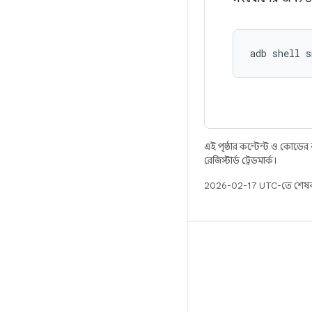
adb shell s
এই পৃষ্ঠার কন্টেন্ট ও কোডের
রেজিস্টার্ড ট্রেডমার্ক।
2026-02-17 UTC-তে শেষব
বিল্ড
Android স্টোরেজ
প্রয়োজনীয়তা