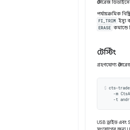
স্টোরেজ ডিভাইসে
পর্যায়ক্রমিক নিষ
FI_TRIM
ইস্যু 
ERASE
কমান্ডে 
টেস্টিং
গ্রহণযোগ্য স্টো
cts-trade
    -m CtsA
    -t andr
USB ড্রাইভ এবং 
সংযোগের জন্য U