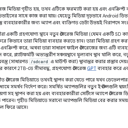
রেজ মিডিয়া গৃহীত হয়, তখন এটিকে ফরম্যাট করা হয় এবং এনক্রিপ্ট ক
ভাইসের সাথে কাজ করা যায়। যেহেতু মিডিয়া দৃঢ়ভাবে Android ডিভ
ত ব্যবহারকারীর জন্য অ্যাপ এবং ব্যক্তিগত ডেটা উভয়ই নিরাপদে স
রা একটি গ্রহণযোগ্য স্থানে নতুন স্টোরেজ মিডিয়া (যেমন একটি SD কা
করে কিভাবে তারা মিডিয়া ব্যবহার করতে চান। তারা মিডিয়া গ্রহণ ক
ং এনক্রিপ্ট করে, অথবা তারা সাধারণ ফাইল স্টোরেজের জন্য এটি ব্যবহ
করে, প্ল্যাটফর্মটি অভ্যন্তরীণ সঞ্চয়স্থানে মূল্যবান স্থান খালি করে, 
়বস্তু (সাধারণত
/sdcard
এ মাউন্ট করা) স্থানান্তর করার প্রস্তাব দ
র কারণে 2TB-তে সীমাবদ্ধ, গ্রহণযোগ্য স্টোরেজ
GPT
ব্যবহার করে এব
হীত স্টোরেজ মিডিয়াতে তখনই স্থাপন করা যেতে পারে যখন ডেভেলপা
ধ্যমে সমর্থন নির্দেশ করে। সমর্থিত অ্যাপগুলির নতুন ইনস্টলগুলি স্বয়
য়গা সহ স্থাপন করা হয় এবং ব্যবহারকারীরা
সেটিংস
অ্যাপে স্টোরেজ ড
 পারেন। গৃহীত মিডিয়াতে সরানো অ্যাপগুলি মিডিয়া বের করার সময় ম
হলে ফিরে আসে।