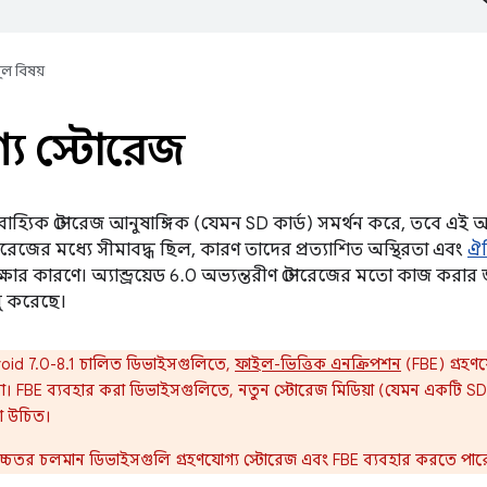
ূল বিষয়
গ্য স্টোরেজ
্বদা বাহ্যিক স্টোরেজ আনুষাঙ্গিক (যেমন SD কার্ড) সমর্থন করে, তবে 
োরেজের মধ্যে সীমাবদ্ধ ছিল, কারণ তাদের প্রত্যাশিত অস্থিরতা এবং
ঐত
ক্ষার কারণে। অ্যান্ড্রয়েড 6.0 অভ্যন্তরীণ স্টোরেজের মতো কাজ করার জ
লু করেছে।
oid 7.0-8.1 চালিত ডিভাইসগুলিতে,
ফাইল-ভিত্তিক এনক্রিপশন
(FBE) গ্রহণ
না। FBE ব্যবহার করা ডিভাইসগুলিতে, নতুন স্টোরেজ মিডিয়া (যেমন একটি SD
রা উচিত।
বং উচ্চতর চলমান ডিভাইসগুলি গ্রহণযোগ্য স্টোরেজ এবং FBE ব্যবহার করতে পার