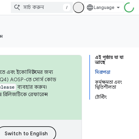
/
্স
এই পৃষ্ঠায় যা যা
আছে
তে এবং ইকোসিস্টেমের জন্য
নিরাপত্তা
 এবং Q4) AOSP-তে সোর্স কোড
কর্মক্ষমতা এবং
elease
ব্যবহার করুন।
স্থিতিশীলতা
শেষ রিলিজটিকে রেফারেন্স
টেস্টিং