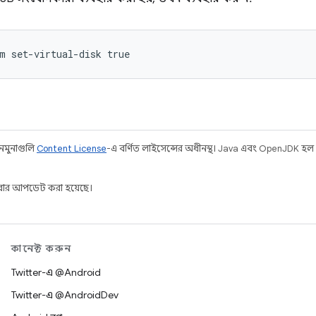
m set-virtual-disk true
 নমুনাগুলি
Content License
-এ বর্ণিত লাইসেন্সের অধীনস্থ। Java এবং OpenJDK হল
ার আপডেট করা হয়েছে।
কানেক্ট করুন
Twitter-এ @Android
Twitter-এ @AndroidDev