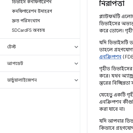
ডিভাইস কনফিগারেশন
নিরাপত্তা
কনফিগারেশন উদাহরণ
প্ল্যাটফর্মটি এ
দ্রুত পরিসংখ্যান
ডিভাইসের অভ্যন্
SDCard
FS অবচয়
করে তোলে। গৃহীত
যদি ডিভাইসটি তার
টেস্ট
তাহলে গ্রহণযোগ্
এনক্রিপশন
(FDE
আপডেট
গৃহীত ডিভাইসের 
করে। যখন অ্যান্
ভার্চুয়ালাইজেশন
স্তরের বিচ্ছিন্ন
যেহেতু একটি গৃহ
এনক্রিপশন কীগুল
করা যাবে না।
যদি আপনার ডিভ
কিভাবে গ্রহণযো