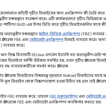
লোমেলোভাবে প্রতিটি গৃহীত ডিভাইসের জন্য এনক্রিপশন কী তৈরি কর
তরীণ সঞ্চয়স্থানে সংরক্ষণ করে। এটি কার্যকরভাবে গৃহীত মিডিয়াকে 
 পার্টিশন GUID-এর উপর ভিত্তি করে গৃহীত ডিভাইসগুলির সাথে কীগু
 অভ্যন্তরীণ সঞ্চয়স্থানে
ফাইল-ভিত্তিক এনক্রিপশন
(FBE) ব্যবহার 
য স্টোরেজ FBE এবং
মেটাডেটা এনক্রিপশন
উভয়ই ব্যবহার করে। অন্যথা
) ব্যবহার করে।
অন-ডিস্ক বিন্যাসটি SELinux লেবেল ইত্যাদি সহ অভ্যন্তরীণ ডেটা পা
ড্রয়েড ডিভাইসে মাল্টি-ইউজার সমর্থিত হয়, তখন গৃহীত স্টোরেজ ডিভ
তা সহ বহু-ব্যবহারকারীকে সমর্থন করে। স্টোরেজ
ীত স্টোরেজ ডিভাইসের বিষয়বস্তু দৃঢ়ভাবে Android ডিভাইসের সাথে আ
ি মূল ডিভাইস থেকে নিষ্কাশনযোগ্য হওয়া উচিত নয় এবং তাই স্টোর
াইস FBE ব্যবহার করে, তাহলে
FBE ডকুমেন্টেশন
এবং
মেটাডেটা এ
গ্য স্টোরেজে FBE এবং মেটাডেটা এনক্রিপশন কনফিগার করতে হয়।