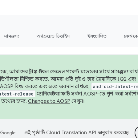
সামঞ্জস্য
অ্যান্ড্রয়েড ডিভাইস
স্বয়ংচালিত
রেফারেন
ে, আমাদের ট্রাঙ্ক স্টেবল ডেভেলপমেন্ট মডেলের সাথে সামঞ্জস্য রাখ
র স্থিতিশীলতা নিশ্চিত করতে, আমরা প্রতি দুই ও চার ত্রৈমাসিকে (Q2
 AOSP বিল্ড করতে এবং এতে অবদান রাখতে,
android-latest-r
atest-release
ম্যানিফেস্ট ব্রাঞ্চটি সর্বদা AOSP-তে পুশ করা সর্ব
তথ্যের জন্য,
Changes to AOSP
দেখুন।
এই পৃষ্ঠাটি
Cloud Translation API
অনুবাদ করেছে।