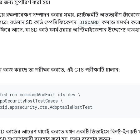
র জন্য সুপারিশ করা হয়।
্ক্রিয় রক্ষণাবেক্ষণ সম্পাদন করার সময়, প্ল্যাটফর্মটি অভ্যন্তরীণ স্টো
করে। বর্তমান SD কার্ড স্পেসিফিকেশন
DISCARD
কমান্ড সমর্থন করে ন
ফিরে আসে, যা SD কার্ড ফার্মওয়্যার অপ্টিমাইজেশান উদ্দেশ্যে ব্য
রেজ কাজ করছে তা পরীক্ষা করতে, এই CTS পরীক্ষাটি চালান:
fed run commandAndExit cts-dev \

ppSecurityHostTestCases \

oid.appsecurity.cts.AdoptableHostTest
SD কার্ডের আচরণ যাচাই করতে যখন একটি ডিভাইসে বিল্ট-ইন স্লট থ
SB সংযোগকারী ব্যবহার করা হয়, তখন ব্যবহার করুন: