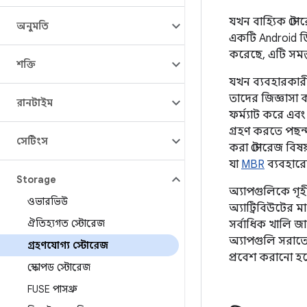
যখন বাহ্যিক স্টো
অনুমতি
একটি Android ডি
করেছে, এটি সমস্
শক্তি
যখন ব্যবহারকারী
তাদের জিজ্ঞাসা 
রানটাইম
ফর্ম্যাট করে এব
গ্রহণ করতে পছন্দ 
সেটিংস
করা স্টোরেজ বিষয
যা
MBR
ব্যবহারে
Storage
অ্যাপগুলিকে গৃ
ওভারভিউ
অ্যাট্রিবিউটের মা
ঐতিহ্যগত স্টোরেজ
সর্বাধিক খালি জা
অ্যাপগুলি সরাতে
গ্রহণযোগ্য স্টোরেজ
প্রবেশ করানো 
স্কোপড স্টোরেজ
FUSE পাসথ্রু