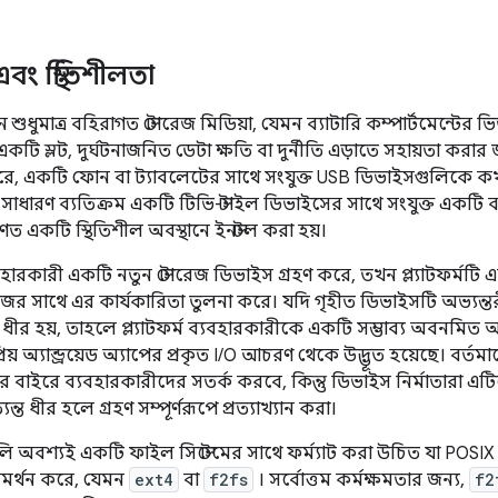
এবং স্থিতিশীলতা
নে শুধুমাত্র বহিরাগত স্টোরেজ মিডিয়া, যেমন ব্যাটারি কম্পার্টমেন্টের
ি স্লট, দুর্ঘটনাজনিত ডেটা ক্ষতি বা দুর্নীতি এড়াতে সহায়তা করার 
ে, একটি ফোন বা ট্যাবলেটের সাথে সংযুক্ত USB ডিভাইসগুলিকে কখ
সাধারণ ব্যতিক্রম একটি টিভি-স্টাইল ডিভাইসের সাথে সংযুক্ত একটি ব
ণত একটি স্থিতিশীল অবস্থানে ইনস্টল করা হয়।
রকারী একটি নতুন স্টোরেজ ডিভাইস গ্রহণ করে, তখন প্ল্যাটফর্মটি এক
েজের সাথে এর কার্যকারিতা তুলনা করে। যদি গৃহীত ডিভাইসটি অভ্যন্তর
ধীর হয়, তাহলে প্ল্যাটফর্ম ব্যবহারকারীকে একটি সম্ভাব্য অবনমিত 
রিয় অ্যান্ড্রয়েড অ্যাপের প্রকৃত I/O আচরণ থেকে উদ্ভূত হয়েছে। বর্তমা
র বাইরে ব্যবহারকারীদের সতর্ক করবে, কিন্তু ডিভাইস নির্মাতারা এ
ন্ত ধীর হলে গ্রহণ সম্পূর্ণরূপে প্রত্যাখ্যান করা।
ি অবশ্যই একটি ফাইল সিস্টেমের সাথে ফর্ম্যাট করা উচিত যা POSIX
 সমর্থন করে, যেমন
ext4
বা
f2fs
। সর্বোত্তম কর্মক্ষমতার জন্য,
f2