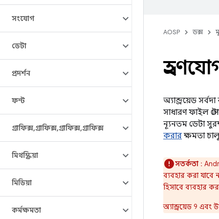
সংযোগ
AOSP
ডক্স
ম
ডেটা
গ্রহণযো
প্রদর্শন
অ্যান্ড্রয়েড সর
ফন্ট
সাধারণ ফাইল স্ট
ন্যূনতম ডেটা সুর
গ্রাফিক্স
,
গ্রাফিক্স
,
গ্রাফিক্স
,
গ্রাফিক্স
করার
ক্ষমতা চা
মিথস্ক্রিয়া
সতর্কতা
: Andr
ব্যবহার করা যাবে 
মিডিয়া
হিসাবে ব্যবহার ক
অ্যান্ড্রয়েড 9 এ
কর্মক্ষমতা