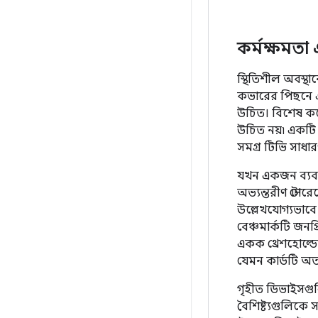
কর্মক্ষমতা 
স্থিতিশীল অবস্থা
কভারের পিছনে একট
উচিত। বিশেষ কর
উচিত নয়৷ একটি 
সমগ্র টিভি সাধার
যখন একজন ব্যবহা
অভ্যন্তরীণ স্টোর
উল্লেখযোগ্যভাবে 
বেঞ্চমার্কটি জনপ্
একক থ্রেশহোল্ডে
যেমন কার্ডটি অত্য
গৃহীত ডিভাইসগুল
বৈশিষ্ট্যগুলিকে