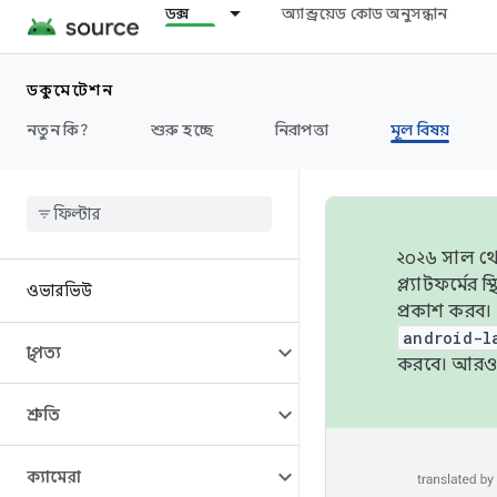
ডক্স
অ্যান্ড্রয়েড কোড অনুসন্ধান
ডকুমেন্টেশন
নতুন কি?
শুরু হচ্ছে
নিরাপত্তা
মূল বিষয়
২০২৬ সাল থেক
প্ল্যাটফর্মে
ওভারভিউ
প্রকাশ করব।
android-l
স্থাপত্য
করবে। আরও 
শ্রুতি
ক্যামেরা