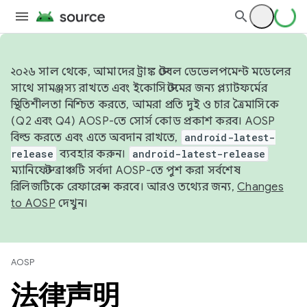
২০২৬ সাল থেকে, আমাদের ট্রাঙ্ক স্টেবল ডেভেলপমেন্ট মডেলের
সাথে সামঞ্জস্য রাখতে এবং ইকোসিস্টেমের জন্য প্ল্যাটফর্মের
স্থিতিশীলতা নিশ্চিত করতে, আমরা প্রতি দুই ও চার ত্রৈমাসিকে
(Q2 এবং Q4) AOSP-তে সোর্স কোড প্রকাশ করব। AOSP
বিল্ড করতে এবং এতে অবদান রাখতে,
android-latest-
release
ব্যবহার করুন।
android-latest-release
ম্যানিফেস্ট ব্রাঞ্চটি সর্বদা AOSP-তে পুশ করা সর্বশেষ
রিলিজটিকে রেফারেন্স করবে। আরও তথ্যের জন্য,
Changes
to AOSP
দেখুন।
AOSP
法律声明