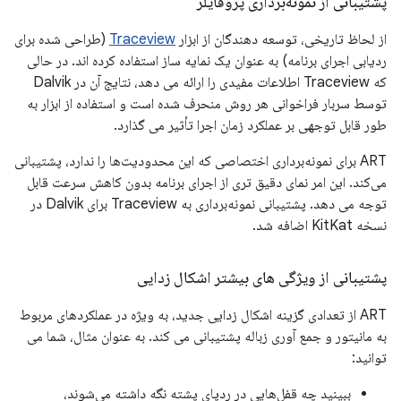
پشتیبانی از نمونه‌برداری پروفایلر
از لحاظ تاریخی، توسعه دهندگان از ابزار
Traceview
(طراحی شده برای
ردیابی اجرای برنامه) به عنوان یک نمایه ساز استفاده کرده اند. در حالی
که Traceview اطلاعات مفیدی را ارائه می دهد، نتایج آن در Dalvik
توسط سربار فراخوانی هر روش منحرف شده است و استفاده از ابزار به
طور قابل توجهی بر عملکرد زمان اجرا تأثیر می گذارد.
ART برای نمونه‌برداری اختصاصی که این محدودیت‌ها را ندارد، پشتیبانی
می‌کند. این امر نمای دقیق تری از اجرای برنامه بدون کاهش سرعت قابل
توجه می دهد. پشتیبانی نمونه‌برداری به Traceview برای Dalvik در
نسخه KitKat اضافه شد.
پشتیبانی از ویژگی های بیشتر اشکال زدایی
ART از تعدادی گزینه اشکال زدایی جدید، به ویژه در عملکردهای مربوط
به مانیتور و جمع آوری زباله پشتیبانی می کند. به عنوان مثال، شما می
توانید:
ببینید چه قفل‌هایی در ردپای پشته نگه داشته می‌شوند،