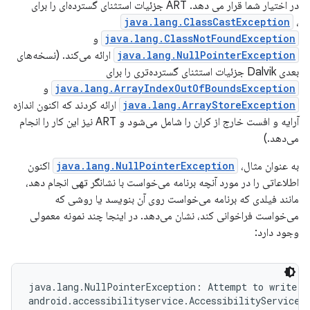
در اختیار شما قرار می دهد. ART جزئیات استثنای گسترده‌ای را برای
java.lang.ClassCastException
،
java.lang.ClassNotFoundException
و
java.lang.NullPointerException
ارائه می‌کند. (نسخه‌های
بعدی Dalvik جزئیات استثنای گسترده‌تری را برای
java.lang.ArrayIndexOutOfBoundsException
و
java.lang.ArrayStoreException
ارائه کردند که اکنون اندازه
آرایه و افست خارج از کران را شامل می‌شود و ART نیز این کار را انجام
می‌دهد.)
به عنوان مثال،
java.lang.NullPointerException
اکنون
اطلاعاتی را در مورد آنچه برنامه می‌خواست با نشانگر تهی انجام دهد،
مانند فیلدی که برنامه می‌خواست روی آن بنویسد یا روشی که
می‌خواست فراخوانی کند، نشان می‌دهد. در اینجا چند نمونه معمولی
وجود دارد:
java.lang.NullPointerException: Attempt to write to
android.accessibilityservice.AccessibilityServiceIn