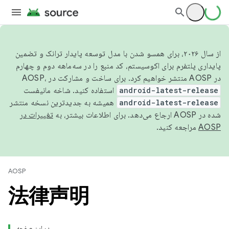
از سال ۲۰۲۶، برای همسو شدن با مدل توسعه پایدار ترانک و تضمین
پایداری پلتفرم برای اکوسیستم، کد منبع را در سه‌ماهه دوم و چهارم
در AOSP منتشر خواهیم کرد. برای ساخت و مشارکت در AOSP،
استفاده کنید. شاخه مانیفست
android-latest-release
همیشه به جدیدترین نسخه منتشر
android-latest-release
شده در AOSP ارجاع می‌دهد. برای اطلاعات بیشتر، به
تغییرات در
مراجعه کنید.
AOSP
AOSP
法律声明
در این صفحه