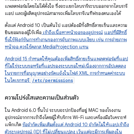
แพลตฟอร์มโดยไม่ได้ตั้งใจ ซึ่งจะแยกไลบรารีระบบออกจากไลบรารี
แอป และผู้ผลิตอุปกรณ์สามารถเพิ่มไลบรารีเนทีฟของตนเองได้
ตั้งแต่ Android 10 เป็นต้นไป แอปต้องมีทั้งสิทธิ์ลายเซ็นและความ
ยินยอมของผู้ใช้เพื่อ
เข้าถึงเนื้อหาหน้าจอของอุปกรณ์
แอปที่มีสิทธิ์
ซึ่งใช้ฟังก์ชันการทำงานของการจับภาพแบบเงียบ เช่น การถ่ายภาพ
หน้าจอ ควรใช้คลาส MediaProjection แทน
Android 15 กำหนดให้คุณต้องเพิ่มสิทธิ์ลายเซ็นแพลตฟอร์มที่แอป
ที่ไม่ใช่ระบบขอหรือที่แอปของระบบขอใหม่เนื่องจากการอัปเดตลง
ในรายการที่อนุญาตอย่างชัดแจ้งในไฟล์ XML การกำหนดค่าระบบ
ในไดเรกทอรี
/etc/permissions
ความโปร่งใสและความเป็นส่วนตัว
ใน Android 6.0 ขึ้นไป ระบบจะปกป้องที่อยู่ MAC ของโรงงาน
อุปกรณ์จากการเข้าถึงโดยผู้ให้บริการ Wi-Fi และเครื่องมือวิเคราะห์
แพ็กเก็ต
ข้อจำกัดเพิ่มเติมตั้งแต่ Android 10 จำกัดไม่ให้แอปเข้าถึง
ตัวระบุอุปกรณ์ (ID) ที่ไม่เปลี่ยนแปลง เว้นแต่จะมีการเพิ่มลงใน