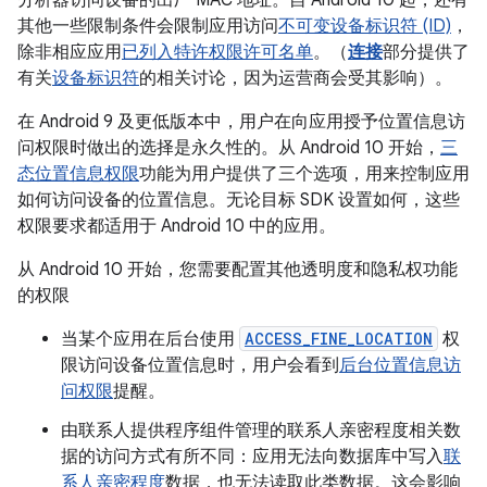
其他一些限制条件会限制应用访问
不可变设备标识符 (ID)
，
除非相应应用
已列入特许权限许可名单
。（
连接
部分提供了
有关
设备标识符
的相关讨论，因为运营商会受其影响）。
在 Android 9 及更低版本中，用户在向应用授予位置信息访
问权限时做出的选择是永久性的。从 Android 10 开始，
三
态位置信息权限
功能为用户提供了三个选项，用来控制应用
如何访问设备的位置信息。无论目标 SDK 设置如何，这些
权限要求都适用于 Android 10 中的应用。
从 Android 10 开始，您需要配置其他透明度和隐私权功能
的权限
当某个应用在后台使用
ACCESS_FINE_LOCATION
权
限访问设备位置信息时，用户会看到
后台位置信息访
问权限
提醒。
由联系人提供程序组件管理的联系人亲密程度相关数
据的访问方式有所不同：应用无法向数据库中写入
联
系人亲密程度
数据，也无法读取此类数据。这会影响