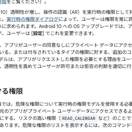
作成
をご覧ください）。
 10
）透明性が増し、操作の認識（AR）を実行時の権限として
た。
実行時の権限ダイアログ
によって、ユーザーは権限を常に
に求められます。Android 10 への OS アップグレードで
、ユーザーは [
設定
] でこれを変更できます。
、アプリがユーザーの同意なしにプライベート データにアク
いる、または付与されているタイプの権限に対する、追加のコ
デルは、アプリがリクエストした権限を必要とする理由をユー
、透明性を高めてユーザーが許可または拒否の判断を適切に行
ける権限
6.0 以降では、危険な権限について実行時の権限モデルを使用する
元のアプリがプライベート ユーザーデータにアクセスできる
にする、リスクの高い権限（
READ_CALENDAR
など）のことで
あります。危険な権限のリストを表示するには、次のコマンド