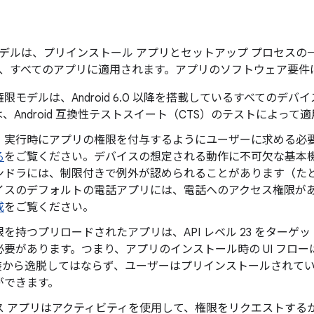
デルは、プリインストール アプリとセットアップ プロセスの
、すべてのアプリに適用されます。アプリのソフトウェア要件
限モデルは、Android 6.0 以降を搭載しているすべてのデ
、Android 互換性テストスイート（CTS）のテストによって
、実行時にアプリの権限を付与するようにユーザーに求める必
る
をご覧ください。デバイスの想定される動作に不可欠な基本
ンドラには、制限付きで例外が認められることがあります（た
イスのデフォルトの電話アプリには、電話へのアクセス権限が
成
をご覧ください。
を持つプリロードされたアプリは、API レベル 23 をター
があります。つまり、アプリのインストール時の UI フローは Permis
 実装から逸脱してはならず、ユーザーはプリインストールされて
ができます。
ス アプリはアクティビティを使用して、権限をリクエストする