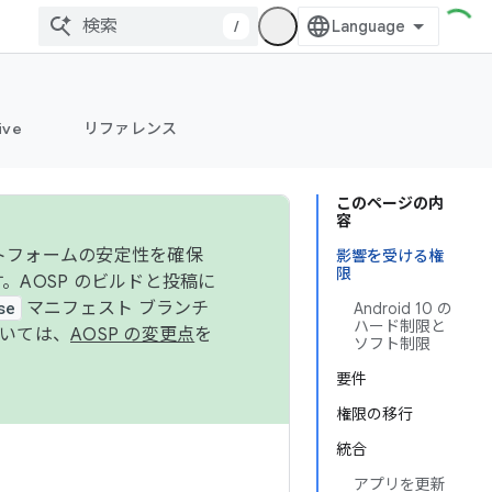
/
ive
リファレンス
このページの内
容
ットフォームの安定性を確保
影響を受ける権
限
す。AOSP のビルドと投稿に
se
マニフェスト ブランチ
Android 10 の
ハード制限と
ついては、
AOSP の変更点
を
ソフト制限
要件
権限の移行
統合
アプリを更新