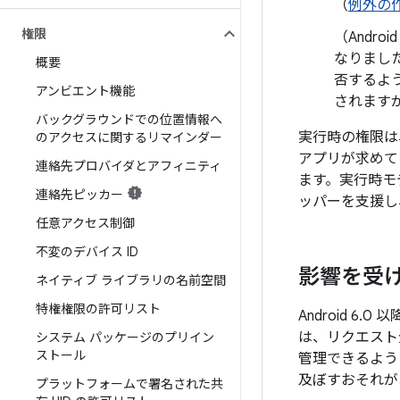
（
例外の
権限
（Android
なりまし
概要
否するよう
アンビエント機能
されますが
バックグラウンドでの位置情報へ
実行時の権限は
のアクセスに関するリマインダー
アプリが求めて
連絡先プロバイダとアフィニティ
ます。実行時モ
連絡先ピッカー
ッパーを支援し
任意アクセス制御
不変のデバイス ID
影響を受
ネイティブ ライブラリの名前空間
特権権限の許可リスト
Android 
は、リクエスト
システム パッケージのプリイン
ストール
管理できるよう
及ぼすおそれが
プラットフォームで署名された共