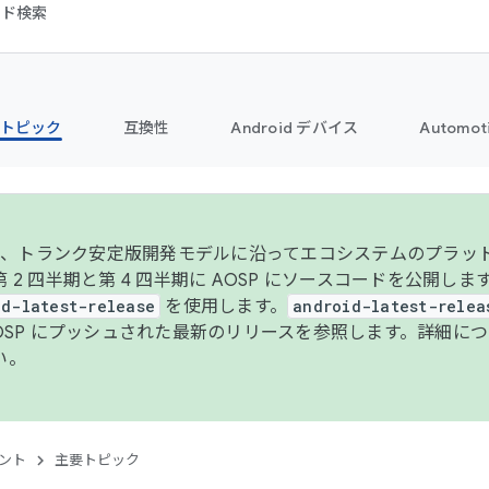
コード検索
トピック
互換性
Android デバイス
Automot
年より、トランク安定版開発モデルに沿ってエコシステムのプラ
 2 四半期と第 4 四半期に AOSP にソースコードを公開しま
id-latest-release
を使用します。
android-latest-relea
AOSP にプッシュされた最新のリリースを参照します。詳細に
い。
ント
主要トピック