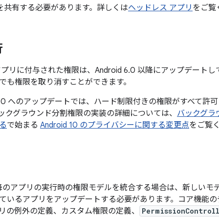
D を共有する必要があります。詳しくは
ヘッドレス アプリ
をご覧
行
.x でアプリに付与された権限は、Android 6.0 以降にアップ
でも権限を取り消すことができます。
9 から 10 へのアップデートでは、ハード制限付きの権限がすべ
 バックグラウンド分割権限の実装の詳細については、
バックグラ
る
で始まる
Android 10 のプライバシーに関する変更点
をご覧
6.0 以降のアプリの実行時の権限モデルを統合する場合は、新し
ているアプリをアップデートする必要があります。コア機能のデ
リの例外の定義、カスタム権限の定義、
PermissionControl