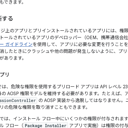
もできます。
新する
ージ上のアプリとプリインストールされているアプリには、権
トールされているアプリのデベロッパー（OEM、携帯通信会
ー ガイドライン
を使用して、アプリに必要な変更を行うこと
消したときにクラッシュや他の問題が発生しないように、プリ
があります。
アプリ
9 以前では、危険な権限を使用するプリロード アプリは API レベル
6.0 以降の AOSP 権限モデルを維持する必要があります。たとえば
ssionController
の AOSP 実装から逸脱してはなりません
リの危険な権限を取り消すこともできます。
.0～9 では、インストール フロー中にいくつかの権限が付与されます。た
ル フロー（
Package Installer
アプリで実施）は権限の付