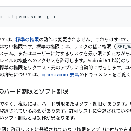
m list permissions -g -d
 以降では、
標準の権限
の動作は変更されません。これらはすべて
はない権限です。標準の権限とは、リスクの低い権限（
SET_W
ステム、またはユーザーに対するリスクを最小限に抑えながら
ベルの機能へのアクセスを許可します。Android 5.1 以前
標準の権限をリクエスト元のアプリに自動的に付与します。ユ
の詳細については、
<permission> 要素
のドキュメントをご覧く
 10 のハード制限とソフト制限
でなく、権限には、ハード制限またはソフト制限があります。
登録されている必要があります。許可リストに登録されていな
いソフト制限とは動作が異なります。
制限
）許可リストに登録されていない権限をアプリに付与でき