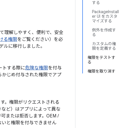
する
PackageInstall
er UI をカスタ
マイズする
例外を作成す
にとって理解しやすく、便利で、安全
る
ける権限
をご覧ください）を必
カスタムの権
デルに移行しました。
限を定義する
権限をテストす
る
ートする際に
危険な権限
を付与
権限を取り消す
らかじめ付与された権限でアプ
ます。権限がリクエストされる
きなど）はアプリによって異な
または拒否します。OEM /
ないと権限を付与できません