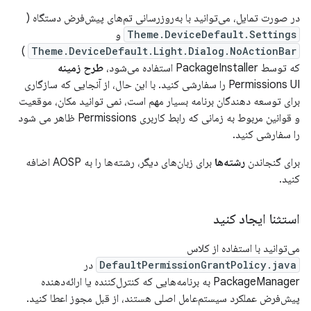
در صورت تمایل، می‌توانید با به‌روزرسانی تم‌های پیش‌فرض دستگاه (
Theme.DeviceDefault.Settings
و
)
Theme.DeviceDefault.Light.Dialog.NoActionBar
که توسط PackageInstaller استفاده می‌شود،
طرح زمینه
Permissions UI را سفارشی کنید. با این حال، از آنجایی که سازگاری
برای توسعه دهندگان برنامه بسیار مهم است، نمی توانید مکان، موقعیت
و قوانین مربوط به زمانی که رابط کاربری Permissions ظاهر می شود
را سفارشی کنید.
برای گنجاندن
رشته‌ها
برای زبان‌های دیگر، رشته‌ها را به AOSP اضافه
کنید.
استثنا ایجاد کنید
می‌توانید با استفاده از کلاس
DefaultPermissionGrantPolicy.java
در
PackageManager به برنامه‌هایی که کنترل‌کننده یا ارائه‌دهنده
پیش‌فرض عملکرد سیستم‌عامل اصلی هستند، از قبل مجوز اعطا کنید.