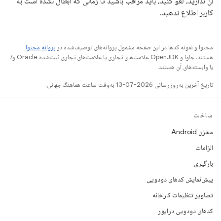
آن ندارید، لغو کنید، باید مراقب باشید تا زمانی که ابطال نشده است به
کاربر اطلاع ندهید.
محتوا و نمونه کدها در این صفحه مشمول پروانه‌های توصیف‌شده در
پروانه محتوا
هستند. جاوا و OpenJDK علامت‌های تجاری یا علامت‌های تجاری ثبت‌شده Oracle و/
یا وابسته‌های آن هستند.
تاریخ آخرین به‌روزرسانی 2026-07-13 به‌وقت ساعت هماهنگ جهانی.
ساخت
مخزن Android
الزامات
بارگیری
پیش‌نمایش کدهای دودویی
تصاویر تنظیمات کارخانه
کدهای دودویی درایور