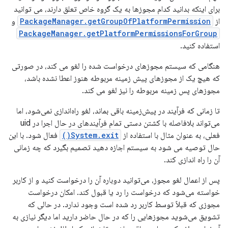
برای اینکه بدانید کدام مجوزها به یک گروه خاص تعلق دارند، می توانید
از
PackageManager.getGroupOfPlatformPermission
و
PackageManager.getPlatformPermissionsForGroup
استفاده کنید.
هنگامی که سیستم مجوزهای درخواست شده را لغو می کند، در صورتی
که هیچ یک از مجوزهای پیش زمینه مربوطه هنوز اعطا نشده باشد،
مجوزهای پس زمینه مربوطه را نیز لغو می کند.
تا زمانی که فرآیند در پیش‌زمینه باقی بماند، لغو راه‌اندازی نمی‌شود، اما
می‌تواند بلافاصله با کشتن دستی تمام فرآیندهای در حال اجرا در uid
فعلی، به عنوان مثال با استفاده از
System.exit()
فعال شود. با این
حال توصیه می شود به سیستم اجازه دهید تصمیم بگیرد که چه زمانی
آن را راه اندازی کند.
پس از اعمال لغو مجوز، می‌توانید دوباره آن را درخواست کنید و از کاربر
خواسته می‌شود که درخواست را رد یا قبول کند. امکان درخواست
مجوزی که قبلاً توسط کاربر رد شده است وجود ندارد. در حالی که
تشویق می‌شوید مجوزهایی را که در حال حاضر دارید اما دیگر نیازی به