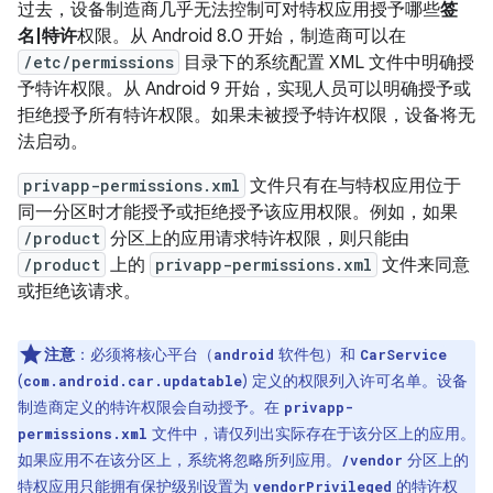
过去，设备制造商几乎无法控制可对特权应用授予哪些
签
名|特许
权限。从 Android 8.0 开始，制造商可以在
/etc/permissions
目录下的系统配置 XML 文件中明确授
予特许权限。从 Android 9 开始，实现人员可以明确授予或
拒绝授予所有特许权限。如果未被授予特许权限，设备将无
法启动。
privapp-permissions.xml
文件只有在与特权应用位于
同一分区时才能授予或拒绝授予该应用权限。例如，如果
/product
分区上的应用请求特许权限，则只能由
/product
上的
privapp-permissions.xml
文件来同意
或拒绝该请求。
注意
：必须将核心平台（
软件包）和
android
CarService
(
) 定义的权限列入许可名单。设备
com.android.car.updatable
制造商定义的特许权限会自动授予。在
privapp-
文件中，请仅列出实际存在于该分区上的应用。
permissions.xml
如果应用不在该分区上，系统将忽略所列应用。
分区上的
/vendor
特权应用只能拥有保护级别设置为
的特许权
vendorPrivileged