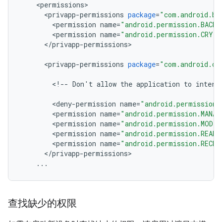
<
permissions
>
<
privapp
-
permissions
package
=
"com.android.ba
<
permission
name
=
"android.permission.BACKU
<
permission
name
=
"android.permission.CRYP
<
/
privapp
-
permissions
>
<
privapp
-
permissions
package
=
"com.android.ce
<
!
--
Don
'
t
allow
the
application
to
intera
<
deny
-
permission
name
=
"android.permission.
<
permission
name
=
"android.permission.MANAG
<
permission
name
=
"android.permission.MODI
<
permission
name
=
"android.permission.READ
<
permission
name
=
"android.permission.RECEI
<
/
privapp
-
permissions
>
...
查找缺少的权限