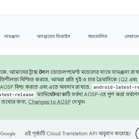
সামঞ্জস্য
অ্যান্ড্রয়েড ডিভাইস
স্বয়ংচালিত
রেফারেন
ে, আমাদের ট্রাঙ্ক স্টেবল ডেভেলপমেন্ট মডেলের সাথে সামঞ্জস্য রাখ
র স্থিতিশীলতা নিশ্চিত করতে, আমরা প্রতি দুই ও চার ত্রৈমাসিকে (Q2
 AOSP বিল্ড করতে এবং এতে অবদান রাখতে,
android-latest-r
atest-release
ম্যানিফেস্ট ব্রাঞ্চটি সর্বদা AOSP-তে পুশ করা সর্ব
তথ্যের জন্য,
Changes to AOSP
দেখুন।
এই পৃষ্ঠাটি
Cloud Translation API
অনুবাদ করেছে।