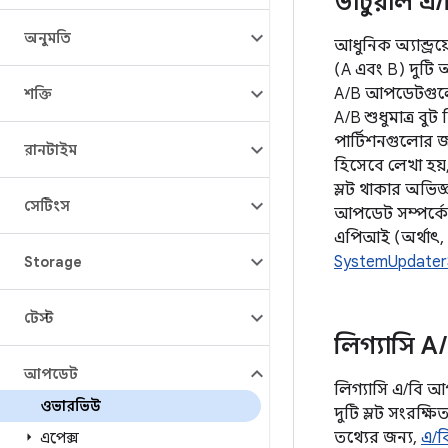
ভার্চুয়াল এ
/
অনুমতি
আধুনিক অ্যান্ড্র
(A এবং B) দুটি অ
A/B আপডেটগুলো (অ্
শক্তি
A/B শুধুমাত্র বু
পার্টিশনগুলোর জন
রানটাইম
হিসেবে লেখা হয
স্লট থাকার অভিজ
সেটিংস
আপডেট সম্পর্কে
এপিআই (অর্থাৎ,
SystemUpdater
Storage
টেস্ট
লিগ্যাসি A
/
আপডেট
লিগ্যাসি এ/বি আ
ওভারভিউ
দুটি স্লট সংরক্ষ
তথ্যের জন্য,
এ/ব
এপেক্স