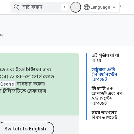
/
্স
এই পৃষ্ঠায় যা যা
আছে
তে এবং ইকোসিস্টেমের জন্য
ভার্চুয়াল এ/বি
(নির্বিঘ্ন) সিস্টেম
 এবং Q4) AOSP-তে সোর্স কোড
আপডেট
elease
ব্যবহার করুন।
লিগ্যাসি A/B
শেষ রিলিজটিকে রেফারেন্স
আপডেট এবং নন-
A/B সিস্টেম
আপডেট
সময় অঞ্চলের
নিয়ম আপডেট