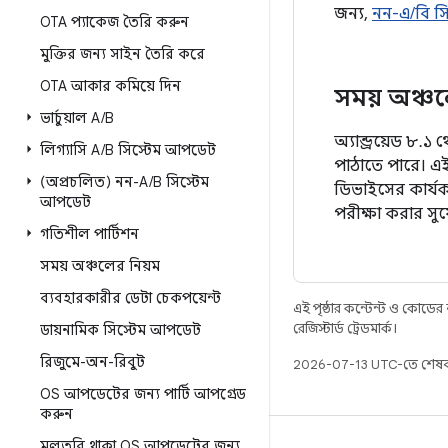
জন্য,
নন-এ/বি স
OTA প্যাকেজ তৈরি করুন
মুক্তির জন্য সাইন তৈরি করে
OTA আকার কমিয়ে দিন
সময় অঞ্চ
ভার্চুয়াল A
/
B
অ্যান্ড্রয়েড ৮
লিগ্যাসি A
/
B সিস্টেম আপডেট
পাঠাতে পারে। এই
(অপ্রচলিত) নন-A
/
B সিস্টেম
ডিভাইসের কার্য
আপডেট
পরীক্ষা করার সু
গতিশীল পার্টিশন
সময় অঞ্চলের নিয়ম
ব্যবহারকারীর ডেটা চেকপয়েন্ট
এই পৃষ্ঠার কন্টেন্ট ও কোডের
রেজিস্টার্ড ট্রেডমার্ক।
ডায়নামিক সিস্টেম আপডেট
রিজুমে-অন-রিবুট
2026-07-13 UTC-তে শেষব
OS আপডেটের জন্য পার্টি আপগ্রেড
করুন
মুলতুবি থাকা OS আপডেটের জন্য