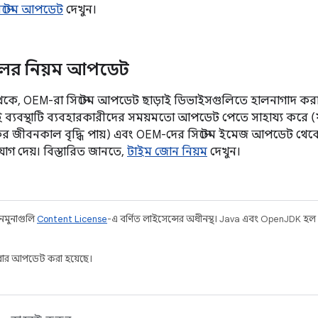
িস্টেম আপডেট
দেখুন।
লের নিয়ম আপডেট
.১ থেকে, OEM-রা সিস্টেম আপডেট ছাড়াই ডিভাইসগুলিতে হালনাগাদ ক
 ব্যবস্থাটি ব্যবহারকারীদের সময়মতো আপডেট পেতে সাহায্য করে (যা
কর জীবনকাল বৃদ্ধি পায়) এবং OEM-দের সিস্টেম ইমেজ আপডেট থে
যোগ দেয়। বিস্তারিত জানতে,
টাইম জোন নিয়ম
দেখুন।
 নমুনাগুলি
Content License
-এ বর্ণিত লাইসেন্সের অধীনস্থ। Java এবং OpenJDK হল
ার আপডেট করা হয়েছে।