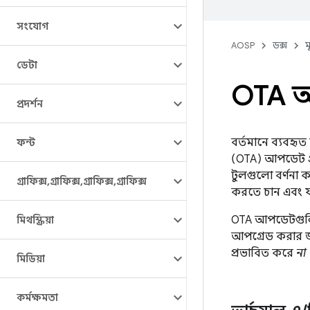
সংযোগ
AOSP
ডক্স
ম
ডেটা
OTA 
প্রদর্শন
বর্তমানে ব্যবহৃত
ফন্ট
(OTA) আপডেট গ্
টুলগুলো বর্ণনা 
গ্রাফিক্স
,
গ্রাফিক্স
,
গ্রাফিক্স
,
গ্রাফিক্স
করতে চান এবং 
OTA আপডেটগুলি ম
মিথস্ক্রিয়া
আপগ্রেড করার জ
প্রভাবিত করে
না
মিডিয়া
কর্মক্ষমতা