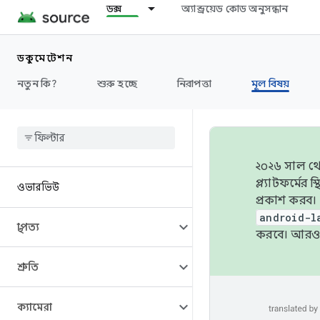
ডক্স
অ্যান্ড্রয়েড কোড অনুসন্ধান
ডকুমেন্টেশন
নতুন কি?
শুরু হচ্ছে
নিরাপত্তা
মূল বিষয়
২০২৬ সাল থেক
প্ল্যাটফর্মে
ওভারভিউ
প্রকাশ করব।
android-l
স্থাপত্য
করবে। আরও 
শ্রুতি
ক্যামেরা