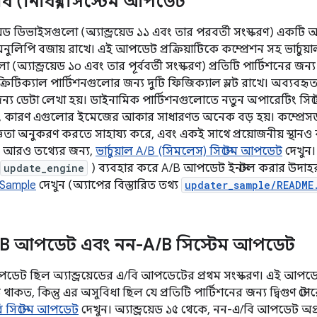
বি (নির্বিঘ্ন) সিস্টেম আপডেট
য়েড ডিভাইসগুলো (অ্যান্ড্রয়েড ১১ এবং তার পরবর্তী সংস্করণ) একটি
নুলিপি বজায় রাখে। এই আপডেট প্রক্রিয়াটিকে কম্প্রেশন সহ ভার্চুয
যান্ড্রয়েড ১০ এবং তার পূর্ববর্তী সংস্করণ) প্রতিটি পার্টিশনের জন্য 
ট ক্রিটিক্যাল পার্টিশনগুলোর জন্য দুটি ফিজিক্যাল স্লট রাখে। অব্যবহৃত
্য ডেটা লেখা হয়। ডাইনামিক পার্টিশনগুলোতে নতুন অপারেটিং সিস্টেম
়, কারণ এগুলোর ইমেজের আকার সাধারণত অনেক বড় হয়। কম্প্রেসড 
্ঞতা অনুকরণ করতে সাহায্য করে, এবং একই সাথে প্রয়োজনীয় স্থানও 
 আরও তথ্যের জন্য,
ভার্চুয়াল A/B (সিমলেস) সিস্টেম আপডেট
দেখুন। 
update_engine
) ব্যবহার করে A/B আপডেট ইনস্টল করার উদাহর
Sample
দেখুন (অ্যাপের বিস্তারিত তথ্য
updater_sample/README
B আপডেট এবং নন-A
/
B সিস্টেম আপডেট
পডেট ছিল অ্যান্ড্রয়েডের এ/বি আপডেটের প্রথম সংস্করণ। এই আপডেট
িত থাকত, কিন্তু এর অসুবিধা ছিল যে প্রতিটি পার্টিশনের জন্য দ্বিগুণ
ি সিস্টেম আপডেট
দেখুন। অ্যান্ড্রয়েড ১৫ থেকে, নন-এ/বি আপডেট অ