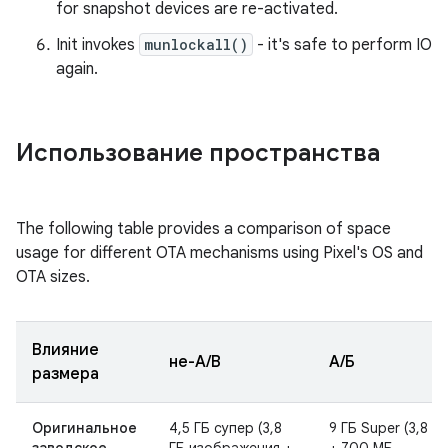
for snapshot devices are re-activated.
Init invokes
munlockall()
- it's safe to perform IO
again.
Использование пространства
The following table provides a comparison of space
usage for different OTA mechanisms using Pixel's OS and
OTA sizes.
Влияние
не-А/В
А/Б
размера
Оригинальное
4,5 ГБ супер (3,8
9 ГБ Super (3,8 ГБ