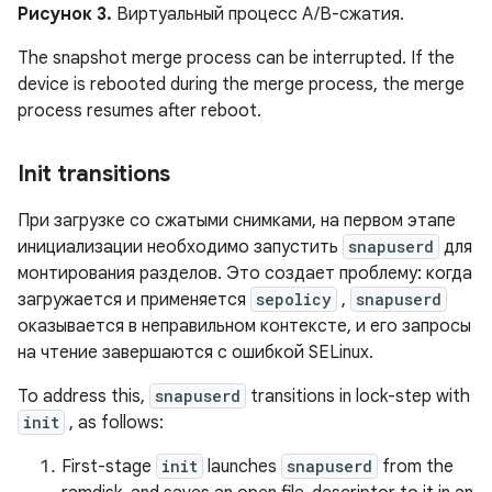
Рисунок 3.
Виртуальный процесс A/B-сжатия.
The snapshot merge process can be interrupted. If the
device is rebooted during the merge process, the merge
process resumes after reboot.
Init transitions
При загрузке со сжатыми снимками, на первом этапе
инициализации необходимо запустить
snapuserd
для
монтирования разделов. Это создает проблему: когда
загружается и применяется
sepolicy
,
snapuserd
оказывается в неправильном контексте, и его запросы
на чтение завершаются с ошибкой SELinux.
To address this,
snapuserd
transitions in lock-step with
init
, as follows:
First-stage
init
launches
snapuserd
from the