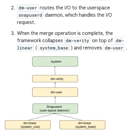
dm-user
routes the I/O to the userspace
snapuserd
daemon, which handles the I/O
request.
When the merge operation is complete, the
framework collapses
dm-verity
on top of
dm-
linear
(
system_base
) and removes
dm-user
.