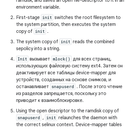
ramdisk, and saves an open file-descriptor to it in an
environment variable.
First-stage
init
switches the root filesystem to
the system partition, then executes the system
copy of
init
.
The system copy of
init
reads the combined
sepolicy into a string.
Init
вызывает
mlock()
для всех страниц,
использующих файловую систему ext4. Затем он
деактивирует все таблицы device-mapper для
устройств, созданных на основе снимков, и
останавливает
snapuserd
. После этого чтение
из разделов запрещается, поскольку это
приводит к взаимоблокировке.
Using the open descriptor to the ramdisk copy of
snapuserd
,
init
relaunches the daemon with
the correct selinux context. Device-mapper tables