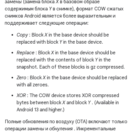
замены
(замена блока
X
в базовом образе
содержимым блока
Y
в снимке), формат COW сжатых
снимков Android является более выразительным и
поддерживает следующие операции:
Copy
: Block
X
in the base device should be
replaced with block
Y
in the base device.
Replace
: Block
X
in the base device should be
replaced with the contents of block
Y
in the
snapshot. Each of these blocks is gz compressed.
Zero
: Block
X
in the base device should be replaced
with all zeroes.
XOR
: The COW device stores XOR compressed
bytes between block
X
and block
Y
. (Available in
Android 13 and higher.)
Полные обновления по воздуху (OTA) включают только
операции
замены
и
обнуления
. Инкрементальные