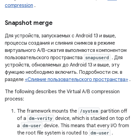
compression
.
Snapshot merge
Для устройств, запускаемых с Android 13 и выше,
процессы создания и слияния снимков в режиме
виртуального A/B-сжатия выполняются компонентом
пользовательского пространства
snapuserd
. Для
устройств, обновляемых до Android 13 и выше, эту
функцию необходимо включить. Подробности см. в
разделе
«Слияние пользовательского пространства»
.
The following describes the Virtual A/B compression
process:
The framework mounts the
/system
partition off
of a
dm-verity
device, which is stacked on top of
a
dm-user
device. This means that every I/O from
the root file system is routed to
dm-user
.