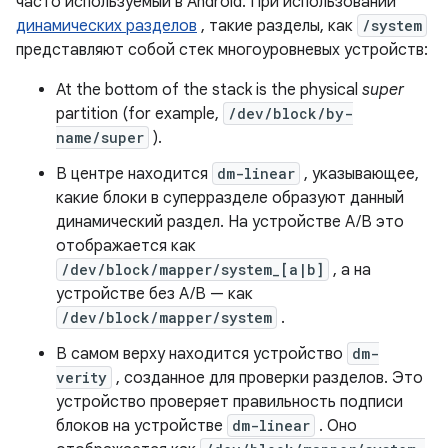
часто используемый в Android. При использовании
динамических разделов
, такие разделы, как
/system
представляют собой стек многоуровневых устройств:
At the bottom of the stack is the physical
super
partition (for example,
/dev/block/by-
name/super
).
В центре находится
dm-linear
, указывающее,
какие блоки в суперразделе образуют данный
динамический раздел. На устройстве A/B это
отображается как
/dev/block/mapper/system_[a|b]
, а на
устройстве без A/B — как
/dev/block/mapper/system
.
В самом верху находится устройство
dm-
verity
, созданное для проверки разделов. Это
устройство проверяет правильность подписи
блоков на устройстве
dm-linear
. Оно