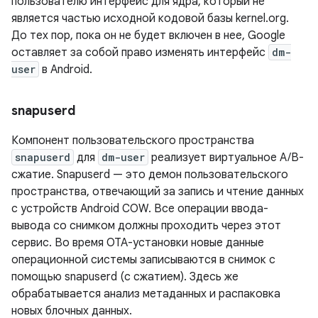
пользователю интерфейс для ядра, который не
является частью исходной кодовой базы kernel.org.
До тех пор, пока он не будет включен в нее, Google
оставляет за собой право изменять интерфейс
dm-
user
в Android.
snapuserd
Компонент пользовательского пространства
snapuserd
для
dm-user
реализует виртуальное A/B-
сжатие. Snapuserd — это демон пользовательского
пространства, отвечающий за запись и чтение данных
с устройств Android COW. Все операции ввода-
вывода со снимком должны проходить через этот
сервис. Во время OTA-установки новые данные
операционной системы записываются в снимок с
помощью snapuserd (с сжатием). Здесь же
обрабатывается анализ метаданных и распаковка
новых блочных данных.