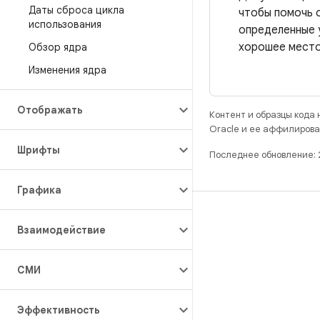
Даты сброса цикла
чтобы помочь о
использования
определенные 
хорошее место
Обзор ядра
Изменения ядра
Отображать
Контент и образцы кода
Oracle и ее аффилирова
Шрифты
Последнее обновление:
Графика
РАЗРАБОТКА
Взаимодействие
Хранилище Android Repository
Требования
СМИ
Как скачать код
Предпросмотр исполняемых файлов
Эффективность