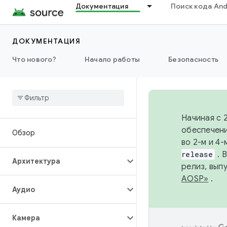
Документация
Поиск кода And
ДОКУМЕНТАЦИЯ
Что нового?
Начало работы
Безопасность
Начиная с 
обеспечени
Обзор
во 2-м и 4
release
. 
Архитектура
релиз, вып
AOSP»
.
Аудио
Камера