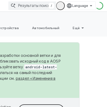
/
устройства
Автомобильный
Ещё
разработки основной ветки и для
убликовать исходный код в AOSP
льзуйте ветку
android-latest-
ылаться на самый последний
ации см.
раздел «Изменения в