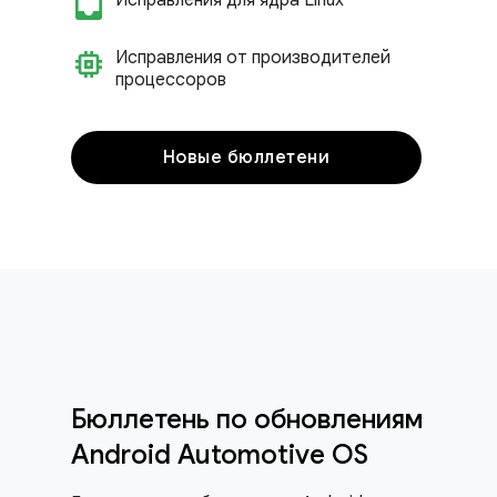
inbox_customize
Исправления для ядра Linux
memory
Исправления от производителей
процессоров
Новые бюллетени
Бюллетень по обновлениям
Android Automotive OS