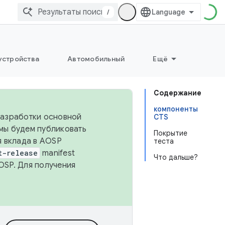
/
устройства
Автомобильный
Ещё
Содержание
компоненты
 разработки основной
CTS
 мы будем публиковать
Покрытие
я вклада в AOSP
теста
t-release
manifest
Что дальше?
OSP. Для получения