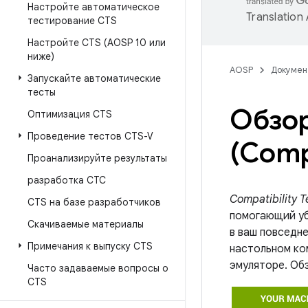
Настройте автоматическое
Translation
тестирование CTS
Настройте CTS (AOSP 10 или
ниже)
AOSP
Докумен
Запускайте автоматические
тесты
Обзор
Оптимизация CTS
Проведение тестов CTS-V
(Compa
Проанализируйте результаты
разработка СТС
Compatibility T
CTS на базе разработчиков
помогающий уб
Скачиваемые материалы
в ваш повседн
Примечания к выпуску CTS
настольном ко
эмуляторе. Об
Часто задаваемые вопросы о
CTS