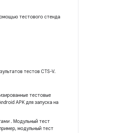
 помощью тестового стенда
зультатов тестов CTS-V.
тизированные тестовые
Android APK для запуска на
тами
. Модульный тест
пример, модульный тест