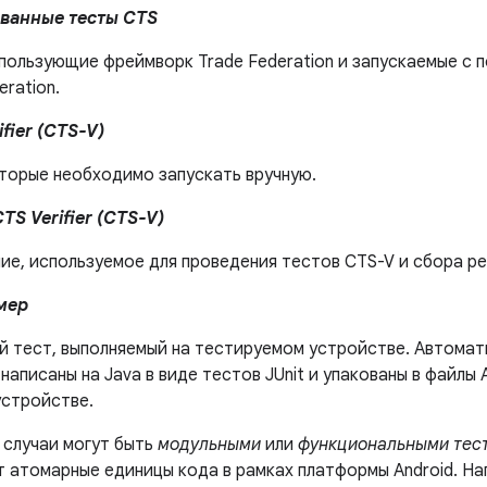
ванные тесты CTS
спользующие фреймворк Trade Federation и запускаемые с
eration.
fier (CTS-V)
оторые необходимо запускать вручную.
S Verifier (CTS-V)
ие, используемое для проведения тестов CTS-V и сбора ре
мер
й тест, выполняемый на тестируемом устройстве. Автома
написаны на Java в виде тестов JUnit и упакованы в файлы 
устройстве.
 случаи могут быть
модульными
или
функциональными тес
т атомарные единицы кода в рамках платформы Android. На