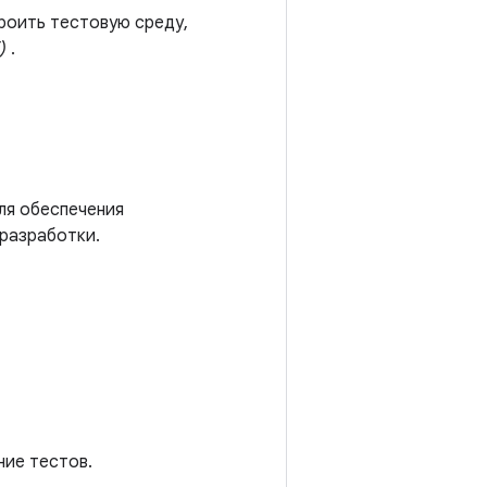
роить тестовую среду,
)
.
ля обеспечения
 разработки.
ние тестов.