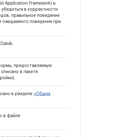
 Application Framework) в
 убедиться в корректности
тодов, правильное поведение
ки ожидаемого поведения при
alvik.
формы, предоставляемую
 описано в пакете
ройки).
исано в разделе
«Общие
о в файле