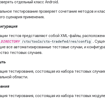
верять отдельный класс Android.
альное тестирование проверяет сочетание методов и клас
ого сценария применения.
фигурация
ации тестов представляют собой XML-файлы, расположенн
_DIRECTORY
/cts/tools/cts-tradefed/res/config
. Суще
ие все автоматизированные тестовые случаи, и конфигур
ство тестовых случаев.
уль
ация тестирования, состоящая из набора тестовых случаев
альной области.
вания
ация тестирования, состоящая из набора тестовых модуле