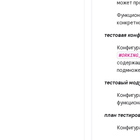
может про
Функцион
конкретн
тестовая кон
Конфигур
WORKING
содержащ
подмноже
тестовый мод
Конфигур
функцион
план тестиро
Конфигур