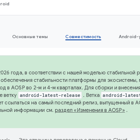
roid
Основные темы
Совместимость
Android-
2026 года, в соответствии с нашей моделью стабильной
я обеспечения стабильности платформы для экосистемы,
од в AOSP во 2-м и 4-м кварталах. Для сборки и внесени
е ветку
android-latest-release
. Ветка
android-lates
ет ссылаться на самый последний релиз, выпущенный в A
льной информации см.
раздел «Изменения в AOSP»
.