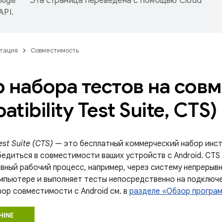
Эта страница переведена с помощью
Cloud
 API
.
тация
Совместимость
 набора тестов на сов
tibility Test Suite
,
CTS)
est Suite (CTS)
— это бесплатный коммерческий набор инст
едиться в совместимости ваших устройств с Android. CTS 
евный рабочий процесс, например, через систему непрерыв
мпьютере и выполняет тесты непосредственно на подключе
зор совместимости с Android см. в
разделе «Обзор програ