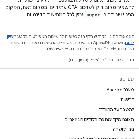
דינמי בתוכה. תמונות של מחיצות נפרדות לא צריכות יותר
להשאיר מקום ריק לעדכוני OTA עתידיים. במקום זאת, המקום
הפנוי שנותר ב-
super
זמין לכל המחיצות הדינמיות.
דוגמאות התוכן והקוד שבדף הזה כפופות לרישיונות המפורטים בקטע
רישיון
לתוכן
.‏ Java ו-OpenJDK הם סימנים מסחריים או סימנים מסחריים רשומים
של חברת Oracle ו/או של השותפים העצמאיים שלה.
עדכון אחרון: 2026-06-18 (שעון UTC).
BUILD
מאגר Android
דרישות
להסבר על ההורדה
תצוגה מקדימה של הקודים הבינאריים
גיבוי קושחה