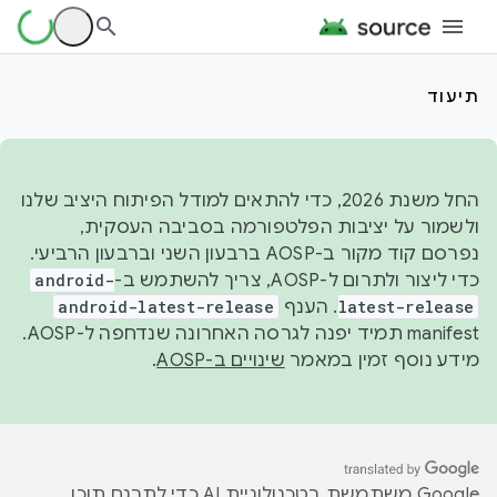
תיעוד
החל משנת 2026, כדי להתאים למודל הפיתוח היציב שלנו
ולשמור על יציבות הפלטפורמה בסביבה העסקית,
נפרסם קוד מקור ב-AOSP ברבעון השני וברבעון הרביעי.
כדי ליצור ולתרום ל-AOSP, צריך להשתמש ב-
android-
latest-release
. הענף
android-latest-release
manifest תמיד יפנה לגרסה האחרונה שנדחפה ל-AOSP.
מידע נוסף זמין במאמר
שינויים ב-AOSP
.
‫Google משתמשת בטכנולוגיית AI כדי לתרגם תוכן