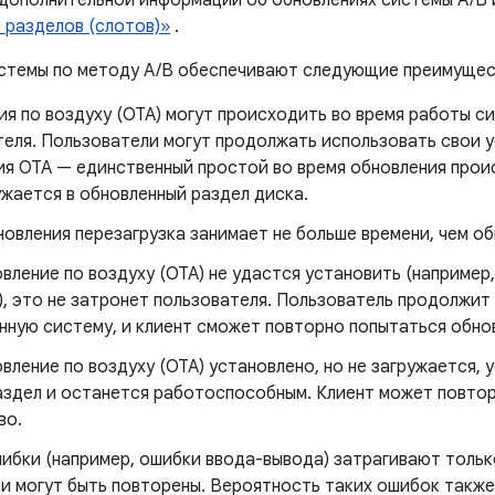
 дополнительной информации об обновлениях системы A/B и
 разделов (слотов)»
.
стемы по методу A/B обеспечивают следующие преимущес
я по воздуху (OTA) могут происходить во время работы с
теля. Пользователи могут продолжать использовать свои 
ия OTA — единственный простой во время обновления прои
жается в обновленный раздел диска.
овления перезагрузка занимает не больше времени, чем об
вление по воздуху (OTA) не удастся установить (например
), это не затронет пользователя. Пользователь продолжит
нную систему, и клиент сможет повторно попытаться обно
вление по воздуху (OTA) установлено, но не загружается, 
аздел и останется работоспособным. Клиент может повто
во.
ибки (например, ошибки ввода-вывода) затрагивают толь
 и могут быть повторены. Вероятность таких ошибок также