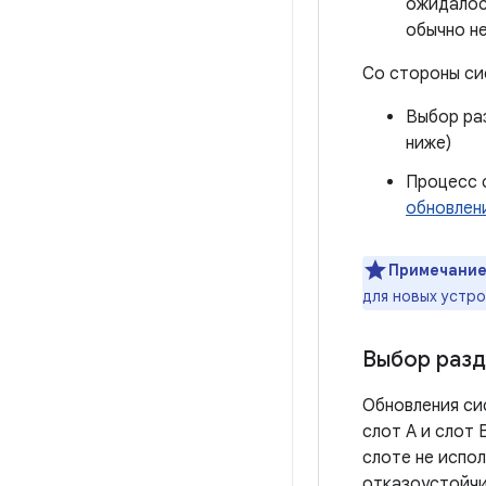
ожидалось
обычно не
Со стороны си
Выбор ра
ниже)
Процесс 
обновлен
Примечание
для новых устро
Выбор разд
Обновления си
слот A и слот 
слоте не испо
отказоустойчив