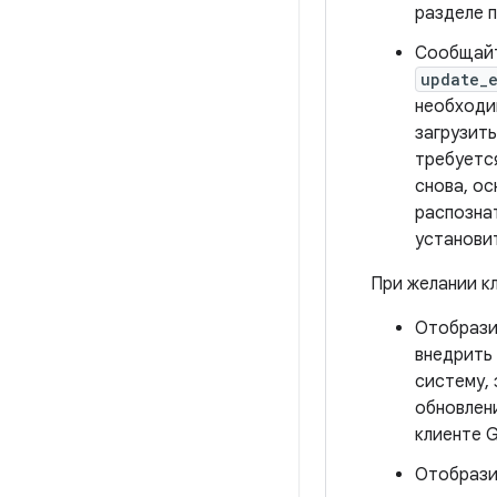
разделе п
Сообщайт
update_
необходи
загрузить
требуется
снова, о
распознат
установи
При желании к
Отобрази
внедрить
систему, 
обновлени
клиенте G
Отобрази