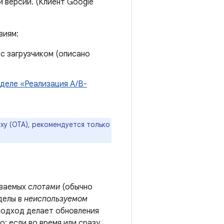
й версии. (Клиент Google
виям:
с загрузчиком (описано
деле «Реализация A/B-
у (OTA), рекомендуется только
ываемых
слотами
(обычно
делы в
неиспользуемом
подход делает обновления
: если во время или сразу