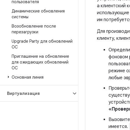
пользователя
а клиентский 
Динамические обновления
использующие 
системы
им потребуетс
Возобновление после
Для производи
перезагрузки
клиенту, клиен
Upgrade Party для обновлений
ОС
Определи
Приглашение на обновление
фоновом 
для ожидающих обновлений
пользоват
ОС
режиме ож
Основная линия
любые эв
Проверьт
Виртуализация
существую
устройст
«Провер
Вызовит
имеется.