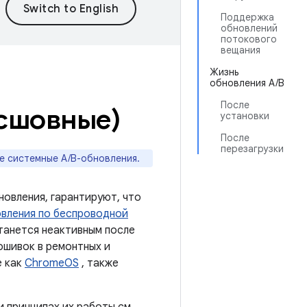
Поддержка
обновлений
потокового
вещания
Жизнь
обновления A/B
После
есшовные)
установки
После
перезагрузки
е системные A/B-обновления.
овления, гарантируют, что
вления по беспроводной
танется неактивным после
ошивок в ремонтных и
е как
ChromeOS
, также