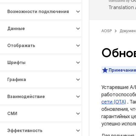
Translation
Возможности подключения
Данные
AOSP
Докумен
Отображать
Обнов
Шрифты
Примечание
Графика
Устаревшие A/
работоспособн
Взаимодействие
сети (OTA)
. Т
обновления, ч
СМИ
гарантийных ц
успешно испол
Эффективность