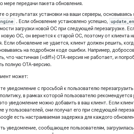
о мере передачи пакета обновления.
е о результатах установки на ваши серверы, основываясь 
engine
. Если обновление установлено успешно,
update_e
мости загрузки новой ОС при следующей перезагрузке. Есл
 новую ОС, он вернется к старой ОС, поэтому от клиента 
. Если обновление не удается, клиент должен решить, когд
сновываясь на подробном коде ошибки. Например, добросо
ь, что частичная («diff») OTA-версия не работает, и попр
ть полную OTA-версию.
лиент может:
те уведомление с просьбой к пользователю перезагрузить
 политику, в рамках которой пользователю рекомендуется 
это уведомление можно добавить в ваш клиент. Если клиен
е у пользователей, они получат его при следующей переза
oogle есть настраиваемая задержка для каждого обновлен
ть уведомление, сообщающее пользователям, загрузилась 