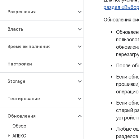
Для получения
раздел «Выбор
Разрешения
Обновления си
Власть
Обновлени
пользова
Время выполнения
обновлен
перезагру
Настройки
После обн
Если обно
Storage
прошивки
операцио
Тестирование
Если обно
старый р
Обновления
устройст
Обзор
Любые ош
АПЕКС
разделов