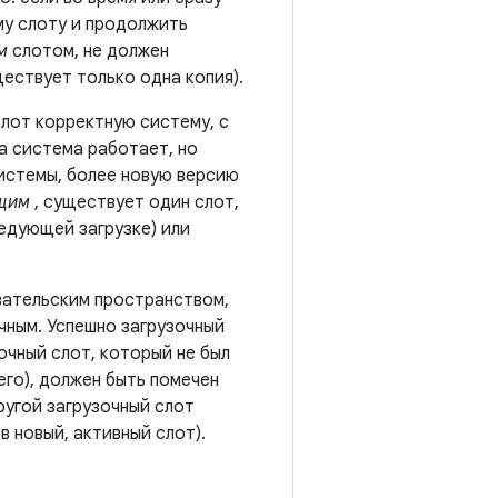
му слоту и продолжить
м
слотом, не должен
ествует только одна копия).
слот корректную систему, с
а система работает, но
истемы, более новую версию
щим
, существует один слот,
ледующей загрузке) или
ательским пространством,
очным. Успешно загрузочный
очный слот, который не был
его), должен быть помечен
ругой загрузочный слот
 новый, активный слот).