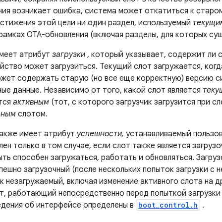
ния возникает ошибка, система может откатиться к старо
остижения этой цели ни один раздел, используемый
текущи
рамках OTA-обновления (включая разделы, для которых сущ
меет атрибут
загрузки
, который указывает, содержит ли 
йство может загрузиться. Текущий слот загружается, когд
ожет содержать старую (но все еще корректную) версию с
ные данные. Независимо от того, какой слот является
теку
тся
активным
(тот, с которого загрузчик загрузится при с
ьным
слотом.
акже имеет атрибут
успешности,
устанавливаемый пользов
ен только в том случае, если слот также является загруз
ть способен загружаться, работать и обновляться. Загруз
пешно загрузочный (после нескольких попыток загрузки с н
к незагружаемый, включая изменение активного слота на д
т, работающий непосредственно перед попыткой загрузки в
дения об интерфейсе определены в
boot_control.h
.