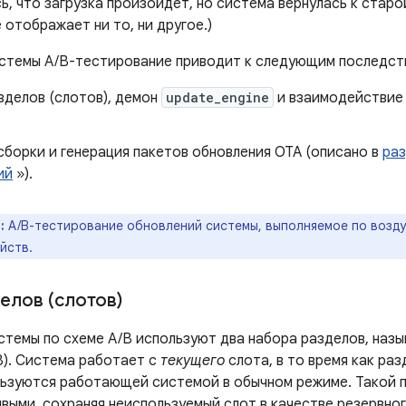
, что загрузка произойдет, но система вернулась к старо
 отображает ни то, ни другое.)
стемы A/B-тестирование приводит к следующим последст
зделов (слотов), демон
update_engine
и взаимодействие 
сборки и генерация пакетов обновления OTA (описано в
раз
ий
»).
:
A/B-тестирование обновлений системы, выполняемое по воздух
йств.
елов (слотов)
стемы по схеме A/B используют два набора разделов, наз
B). Система работает с
текущего
слота, в то время как раз
льзуются работающей системой в обычном режиме. Такой 
ыми, сохраняя неиспользуемый слот в качестве резервного