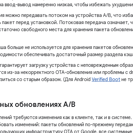
на ввод-вывод намеренно низкая, чтобы избежать ухудшени
ия можно передавать потоком на устройства A/B, что изб
 пакет перед установкой. Потоковая передача означает, 
статочно свободного места для хранения пакета обновлени
ша больше не используется для хранения пакетов обновлен
ходимости обеспечивать достаточный размер раздела кэша
гарантирует загрузку устройства с неповрежденным образ
ся из-за некорректного OTA-обновления или проблемы с dm
зиться со старым образом. (Для Android
Verified Boot
не тр
ных обновлениях A
/
B
ений требуются изменения как в клиенте, так и в системе
бовать изменений: пакеты обновлений по-прежнему переда
пользующих инфраструктуру OTA от Google, все системные 