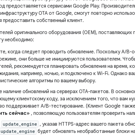
код предоставляется сервисами Google Play. Производител
инфраструктуру OTA от Google, смогут повторно использо
я предоставить собственный клиент.
телей оригинального оборудования (OEM), поставляющих
ту необходимо:
те, когда следует проводить обновление. Поскольку A/B-о
режиме, они больше не инициируются пользователем. Чтоб
елей, рекомендуется планировать обновления на время, к
идания, например, ночью, и подключено к Wi-Fi. Однако в
ристические алгоритмы по вашему выбору.
е наличие обновлений на серверах OTA-пакетов. В основно
щему клиентскому коду, за исключением того, что вам ну
во поддерживает A/B-тестирование. (Клиент Google также
ить сейчас»
, позволяющую пользователям проверить нали
е
update_engine
, указав HTTPS-адрес вашего пакета обно
update_engine
будет обновлять необработанные блоки н