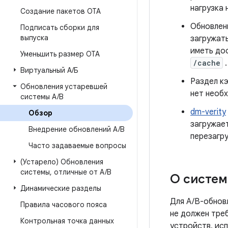
нагрузка 
Создание пакетов OTA
Обновлен
Подписать сборки для
выпуска
загружать
иметь до
Уменьшить размер OTA
/cache
.
Виртуальный А
/
Б
Раздел кэ
Обновления устаревшей
нет необ
системы A
/
B
dm-verity
Обзор
загружает
Внедрение обновлений A
/
B
перезагру
Часто задаваемые вопросы
(Устарело) Обновления
системы
,
отличные от A
/
B
О систем
Динамические разделы
Для A/B-обновл
Правила часового пояса
не должен тре
Контрольная точка данных
устройств, ис