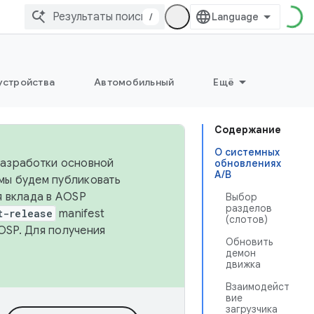
/
устройства
Автомобильный
Ещё
Содержание
О системных
 разработки основной
обновлениях
A/B
 мы будем публиковать
я вклада в AOSP
Выбор
разделов
t-release
manifest
(слотов)
OSP. Для получения
Обновить
демон
движка
Взаимодейст
вие
загрузчика