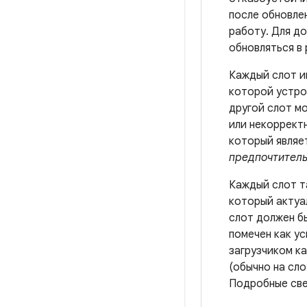
после обновле
работу. Для д
обновляться в 
Каждый слот и
которой устро
другой слот м
или некоррект
который являе
предпочтител
Каждый слот т
который актуал
слот должен бы
помечен как ус
загрузчиком ка
(обычно на сло
Подробные све