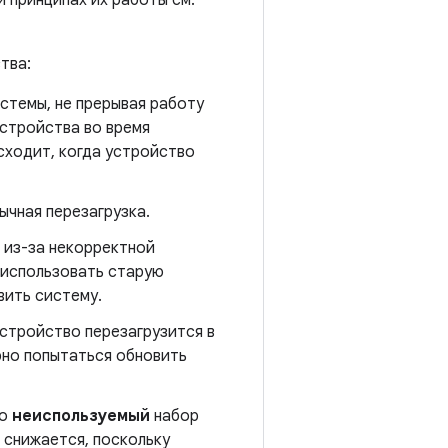
 принципах их работы см.
тва:
истемы, не прерывая работу
устройства во время
сходит, когда устройство
ычная перезагрузка.
, из-за некорректной
 использовать старую
вить систему.
устройство перезагрузится в
рно попытаться обновить
ко
неиспользуемый
набор
 снижается, поскольку