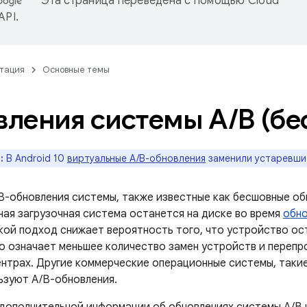
Эта страница переведена с помощью
Cloud
 API
.
тация
Основные темы
ления системы A
/
B (б
:
В Android 10
виртуальные A/B-обновления
заменили устаревши
B-обновления системы, также известные как бесшовные обн
ая загрузочная система останется на диске во время
обно
акой подход снижает вероятность того, что устройство ос
то означает меньшее количество замен устройств и перепр
ентрах. Другие коммерческие операционные системы, таки
ьзуют A/B-обновления.