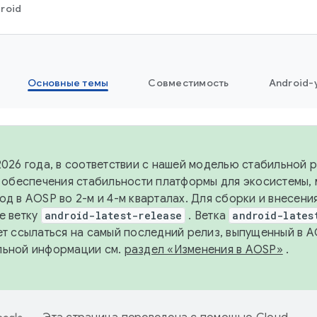
roid
Основные темы
Совместимость
Android-
2026 года, в соответствии с нашей моделью стабильной
я обеспечения стабильности платформы для экосистемы,
од в AOSP во 2-м и 4-м кварталах. Для сборки и внесени
е ветку
android-latest-release
. Ветка
android-lates
ет ссылаться на самый последний релиз, выпущенный в A
льной информации см.
раздел «Изменения в AOSP»
.