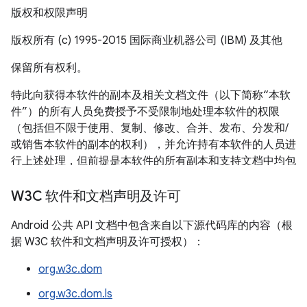
版权和权限声明
版权所有 (c) 1995-2015 国际商业机器公司 (IBM) 及其他
保留所有权利。
特此向获得本软件的副本及相关文档文件（以下简称“本软
件”）的所有人员免费授予不受限制地处理本软件的权限
（包括但不限于使用、复制、修改、合并、发布、分发和/
或销售本软件的副本的权利），并允许持有本软件的人员进
行上述处理，但前提是本软件的所有副本和支持文档中均包
含上述版权通知和本权限声明。
W3C 软件和文档声明及许可
本软件按“原样”提供，不提供任何形式（明示或暗示）的保
证，包括但不限于针对适销性、特定用途适用性以及不对第
Android 公共 API 文档中包含来自以下源代码库的内容（根
三方构成侵权的保证。在任何情况下，无论是在合同诉讼、
据 W3C 软件和文档声明及许可授权）：
过失诉讼，还是侵权诉讼中，对于因使用本软件或本软件的
org.w3c.dom
性能造成的以及与使用本软件或本软件的性能相关的任何索
赔，任何特殊、间接或结果性损害，或任何因本软件无法使
org.w3c.dom.ls
用、数据丢失或利润损失造成的损害，本声明中提到的版权