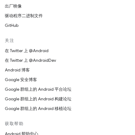
在针对新代码或文档的版权声明中注明所做的任何更
出厂映像
改或修改，例如“本软件或文档中包含从 [W3C 文档的
名称或 URI] 复制的内容或根据 [W3C 文档的名称或
驱动程序二进制文件
URI] 得出的内容。版权所有 © [年份] W3C®（MIT、
GitHub
ERCIM、Keio、Beihang）”。
关注
免责声明
在 Twitter 上 @Android
本作品按“原样”提供，且版权持有者不提供任何明示或暗示
在 Twitter 上 @AndroidDev
的声明或保证，包括但不限于针对适销性、任何特定用途适
Android 博客
用性或使用本软件或文档不会对任何第三方专利、版权、商
标或其他权利构成侵权的保证。
Google 安全博客
Google 群组上的 Android 平台论坛
对于因使用本软件或文档造成的任何直接、间接、特殊或结
果性损害，版权持有者均不承担任何责任。
Google 群组上的 Android 构建论坛
Google 群组上的 Android 移植论坛
在未事先征得特定书面许可的情况下，不得在与本作品相关
的广告或公共宣传内容中使用版权持有者的名称和商标。本
获取帮助
作品包含的版权始终归版权持有者所有。
Android 帮助中心