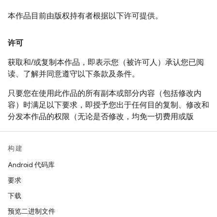
持有者均不承担任何责任。
本作品目前由版权持有者根据以下许可提供。
除非本声明中另有规定，否则在未事先征得版权持有者书面
授权的情况下，不得在广告中或以其他形式使用版权持有者
许可
的名称，对本软件的销售、使用或其他活动进行宣传。
获取和/或复制本作品，即表示您（被许可人）承认您已阅
读、了解并同意遵守以下条款及条件。
只要您在使用此作品的所有副本或部分内容（包括修改内
容）时满足以下要求，即授予您出于任何目的复制、修改和
分发本作品的权限（无论是否修改，均免一切费用或版
税）：
在再发行作品或衍生作品中用户可见的位置附上此声
构建
明的全文内容。
Android 代码库
附上任何现有的知识产权免责声明、声明或条款及条
要求
件。如果没有这类内容，则应附上 W3C 软件和文档
下载
的简短声明。
预览二进制文件