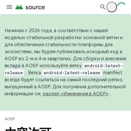
Начиная с 2026 года, в соответствии с нашей
моделью стабильной разработки основной ветки и
для обеспечения стабильности платформы для
экосистемы, мы будем публиковать исходный код в
AOSP во 2-м и 4-м кварталах. Для сборки и внесения
вклада в AOSP используйте ветку
android-latest-
release
. Ветка
android-latest-release
manifest
всегда будет ссылаться на самый последний релиз,
выпущенный в AOSP. Для получения дополнительной
информации см.
раздел «Изменения в AOSP»
.
AOSP