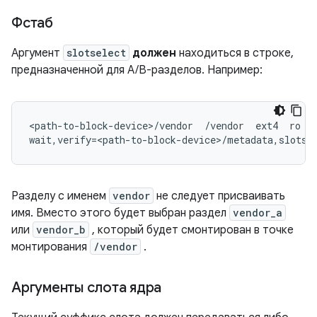
Фстаб
Аргумент
slotselect
должен
находиться в строке,
предназначенной для A/B-разделов. Например:
<path-to-block-device>/vendor  /vendor  ext4  ro

Разделу с именем
vendor
не следует присваивать
имя. Вместо этого будет выбран раздел
vendor_a
или
vendor_b
, который будет смонтирован в точке
монтирования
/vendor
.
Аргументы слота ядра