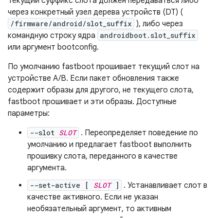
Текущий суффикс слота должен передаваться либо
через конкретный узел дерева устройств (DT) (
/firmware/android/slot_suffix
), либо через
командную строку ядра
androidboot.slot_suffix
или аргумент bootconfig.
По умолчанию fastboot прошивает текущий слот на
устройстве A/B. Если пакет обновления также
содержит образы для другого, не текущего слота,
fastboot прошивает и эти образы. Доступные
параметры:
--slot
SLOT
. Переопределяет поведение по
умолчанию и предлагает fastboot выполнить
прошивку слота, переданного в качестве
аргумента.
--set-active [
SLOT
]
. Устанавливает слот в
качестве активного. Если не указан
необязательный аргумент, то активным