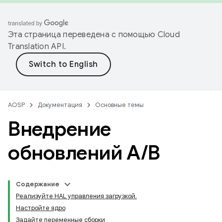
Эта страница переведена с помощью
Cloud
Translation API
.
AOSP
Документация
Основные темы
Внедрение
обновлений A
/
B
Содержание
Реализуйте HAL управления загрузкой.
Настройте ядро
Задайте переменные сборки