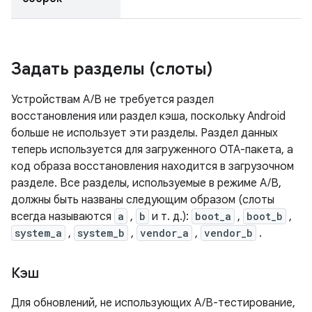
Задать разделы (слоты)
Устройствам A/B не требуется раздел
восстановления или раздел кэша, поскольку Android
больше не использует эти разделы. Раздел данных
теперь используется для загруженного OTA-пакета, а
код образа восстановления находится в загрузочном
разделе. Все разделы, используемые в режиме A/B,
должны быть названы следующим образом (слоты
всегда называются
a
,
b
и т. д.):
boot_a
,
boot_b
,
system_a
,
system_b
,
vendor_a
,
vendor_b
.
Кэш
Для обновлений, не использующих A/B-тестирование,