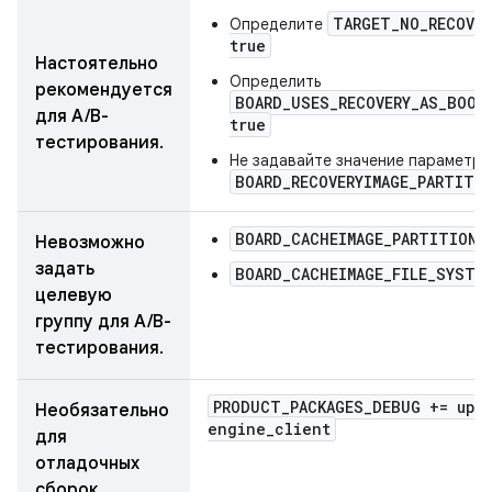
TARGET_NO_RECOVER
Определите
true
Настоятельно
Определить
рекомендуется
BOARD_USES_RECOVERY_AS_BOOT
для A/B-
true
тестирования.
Не задавайте значение параметра
BOARD_RECOVERYIMAGE_PARTITI
BOARD_CACHEIMAGE_PARTITION_
Невозможно
задать
BOARD_CACHEIMAGE_FILE_SYSTE
целевую
группу для A/B-
тестирования.
PRODUCT
_
PACKAGES
_
DEBUG += upd
Необязательно
engine
_
client
для
отладочных
сборок