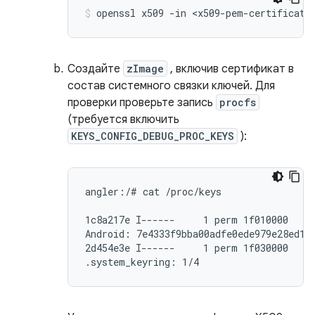
openssl x509 -in <x509-pem-certificate
Создайте
zImage
, включив сертификат в
состав системного связки ключей. Для
проверки проверьте запись
procfs
(требуется включить
KEYS_CONFIG_DEBUG_PROC_KEYS
):
angler:/# cat /proc/keys

1c8a217e I------     1 perm 1f010000     
Android: 7e4333f9bba00adfe0ede979e28ed192
2d454e3e I------     1 perm 1f030000     
.system_keyring: 1/4