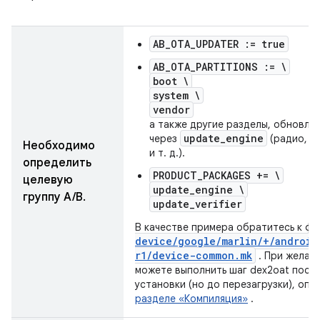
AB_OTA_UPDATER := true
AB_OTA_PARTITIONS := \
boot \
system \
vendor
а также другие разделы, обновле
update_engine
через
(радио, з
Необходимо
и т. д.).
определить
PRODUCT_PACKAGES += \
целевую
update_engine \
группу A/B.
update_verifier
В качестве примера обратитесь к ф
device
/
google
/
marlin
/
+
/
android
r1
/
device-common
.
mk
. При желан
можете выполнить шаг dex2oat посл
установки (но до перезагрузки), опи
разделе «Компиляция»
.