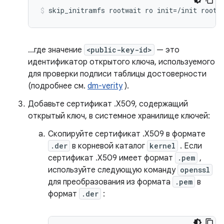
skip_initramfs rootwait ro init=/init root=
...где значение
<public-key-id>
— это
идентификатор открытого ключа, используемого
для проверки подписи таблицы достоверности
(подробнее см.
dm-verity
).
Добавьте сертификат .X509, содержащий
открытый ключ, в системное хранилище ключей:
Скопируйте сертификат .X509 в формате
.der
в корневой каталог
kernel
. Если
сертификат .X509 имеет формат
.pem
,
используйте следующую команду
openssl
для преобразования из формата
.pem
в
формат
.der
: