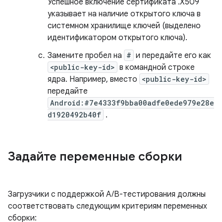
Успешное включение сертификата .X509
указывает на наличие открытого ключа в
системном хранилище ключей (выделено
идентификатором открытого ключа).
Замените пробел на
#
и передайте его как
<public-key-id>
в командной строке
ядра. Например, вместо
<public-key-id>
передайте
Android:#7e4333f9bba00adfe0ede979e28e
d1920492b40f
.
Задайте переменные сборки
Загрузчики с поддержкой A/B-тестирования должны
соответствовать следующим критериям переменных
сборки: