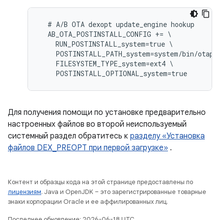
  # A/B OTA dexopt update_engine hookup

  AB_OTA_POSTINSTALL_CONFIG += \

    RUN_POSTINSTALL_system=true \

    POSTINSTALL_PATH_system=system/bin/otapre
    FILESYSTEM_TYPE_system=ext4 \

Для получения помощи по установке предварительно
настроенных файлов во второй неиспользуемый
системный раздел обратитесь к
разделу «Установка
файлов DEX_PREOPT при первой загрузке»
.
Контент и образцы кода на этой странице предоставлены по
лицензиям
. Java и OpenJDK – это зарегистрированные товарные
знаки корпорации Oracle и ее аффилированных лиц.
Последнее обновление: 2026-06-18 UTC.