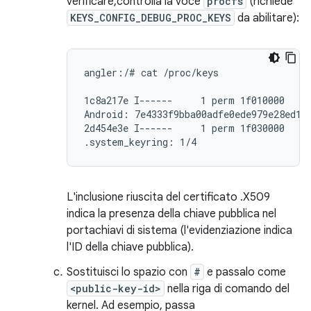
verificare,controlla la voce
procfs
(richiede
KEYS_CONFIG_DEBUG_PROC_KEYS
da abilitare):
angler:/# cat /proc/keys

1c8a217e I------     1 perm 1f010000     
Android: 7e4333f9bba00adfe0ede979e28ed192
2d454e3e I------     1 perm 1f030000     
.system_keyring: 1/4
L'inclusione riuscita del certificato .X509
indica la presenza della chiave pubblica nel
portachiavi di sistema (l'evidenziazione indica
l'ID della chiave pubblica).
Sostituisci lo spazio con
#
e passalo come
<public-key-id>
nella riga di comando del
kernel. Ad esempio, passa