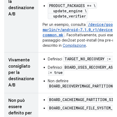
la
PRODUCT_PACKAGES += \
destinazione
update_engine \
A/B
update_verifier
/
device
/
goog
Per un esempio, consulta
marlin
/
+
/
android-7
.
1
.
0
_
r1
/
device-
common
.
mk
. Facoltativamente, puoi esegui
passaggio dex2oat post-install (ma pre-ria
descritto in
Compilazione
.
TARGET_NO_RECOVERY := t
Definisci
Vivamente
consigliato
BOARD_USES_RECOVERY_AS_
Definisci
per la
:= true
destinazione
Non definire
A/B
BOARD_RECOVERYIMAGE_PARTITION_
BOARD_CACHEIMAGE_PARTITION_SIZ
Non può
essere
BOARD_CACHEIMAGE_FILE_SYSTEM_T
definito per