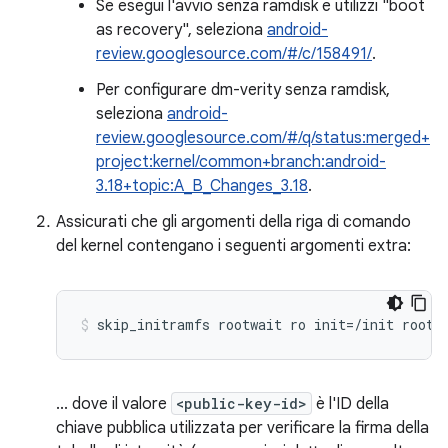
Se esegui l'avvio senza ramdisk e utilizzi "boot
as recovery", seleziona
android-
review.googlesource.com/#/c/158491/
.
Per configurare dm-verity senza ramdisk,
seleziona
android-
review.googlesource.com/#/q/status:merged+
project:kernel/common+branch:android-
3.18+topic:A_B_Changes_3.18
.
Assicurati che gli argomenti della riga di comando
del kernel contengano i seguenti argomenti extra:
skip_initramfs rootwait ro init=/init root=
... dove il valore
<public-key-id>
è l'ID della
chiave pubblica utilizzata per verificare la firma della