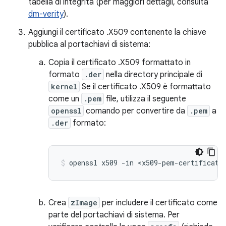
tabella di integrità (per maggiori dettagli, consulta
dm-verity
).
Aggiungi il certificato .X509 contenente la chiave
pubblica al portachiavi di sistema:
Copia il certificato .X509 formattato in
formato
.der
nella directory principale di
kernel
Se il certificato .X509 è formattato
come un
.pem
file, utilizza il seguente
openssl
comando per convertire da
.pem
a
.der
formato:
openssl x509 -in <x509-pem-certificate
Crea
zImage
per includere il certificato come
parte del portachiavi di sistema. Per