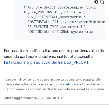
  # A/B OTA dexopt update_engine hookup

  AB_OTA_POSTINSTALL_CONFIG += \

    RUN_POSTINSTALL_system=true \

    POSTINSTALL_PATH_system=system/bin/otapre
    FILESYSTEM_TYPE_system=ext4 \

Per assistenza sull'installazione dei file preottimizzati nella
seconda partizione di sistema inutilizzata, consulta
Installazione al primo avvio dei file DEX_PREOPT
.
I campioni di contenuti e codice in questa pagina sono soggetti alle
licenze descritte nella
Licenza per i contenuti
. Java e OpenJDK sono
marchi o marchi registrati di Oracle e/o delle sue società consociate.
Ultimo aggiornamento 2026-06-18 UTC.