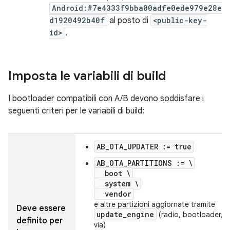
Android:#7e4333f9bba00adfe0ede979e28e
d1920492b40f
al posto di
<public-key-
id>
.
Imposta le variabili di build
I bootloader compatibili con A/B devono soddisfare i
seguenti criteri per le variabili di build:
AB_OTA_UPDATER := true
AB_OTA_PARTITIONS := \
boot \
system \
vendor
e altre partizioni aggiornate tramite
Deve essere
update_engine
(radio, bootloader, e
definito per
via)