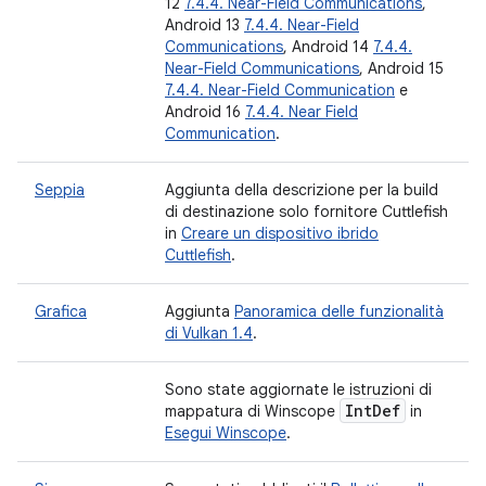
12
7.4.4. Near-Field Communications
,
Android 13
7.4.4. Near-Field
Communications
, Android 14
7.4.4.
Near-Field Communications
, Android 15
7.4.4. Near-Field Communication
e
Android 16
7.4.4. Near Field
Communication
.
Seppia
Aggiunta della descrizione per la build
di destinazione solo fornitore Cuttlefish
in
Creare un dispositivo ibrido
Cuttlefish
.
Grafica
Aggiunta
Panoramica delle funzionalità
di Vulkan 1.4
.
Sono state aggiornate le istruzioni di
Int
Def
mappatura di Winscope
in
Esegui Winscope
.