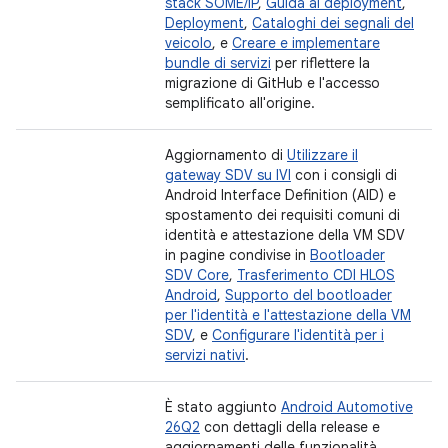
stack SOME/IP
,
Guida al deployment
,
Deployment
,
Cataloghi dei segnali del
veicolo
, e
Creare e implementare
bundle di servizi
per riflettere la
migrazione di GitHub e l'accesso
semplificato all'origine.
Aggiornamento di
Utilizzare il
gateway SDV su IVI
con i consigli di
Android Interface Definition (AID) e
spostamento dei requisiti comuni di
identità e attestazione della VM SDV
in pagine condivise in
Bootloader
SDV Core
,
Trasferimento CDI HLOS
Android
,
Supporto del bootloader
per l'identità e l'attestazione della VM
SDV
, e
Configurare l'identità per i
servizi nativi
.
È stato aggiunto
Android Automotive
26Q2
con dettagli della release e
aggiornamenti delle funzionalità.