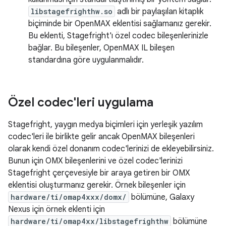
libstagefrighthw.so
adlı bir paylaşılan kitaplık
biçiminde bir OpenMAX eklentisi sağlamanız gerekir.
Bu eklenti, Stagefright'ı özel codec bileşenlerinizle
bağlar. Bu bileşenler, OpenMAX IL bileşen
standardına göre uygulanmalıdır.
Özel codec'leri uygulama
Stagefright, yaygın medya biçimleri için yerleşik yazılım
codec'leri ile birlikte gelir ancak OpenMAX bileşenleri
olarak kendi özel donanım codec'lerinizi de ekleyebilirsiniz.
Bunun için OMX bileşenlerini ve özel codec'lerinizi
Stagefright çerçevesiyle bir araya getiren bir OMX
eklentisi oluşturmanız gerekir. Örnek bileşenler için
hardware/ti/omap4xxx/domx/
bölümüne, Galaxy
Nexus için örnek eklenti için
hardware/ti/omap4xx/libstagefrighthw
bölümüne