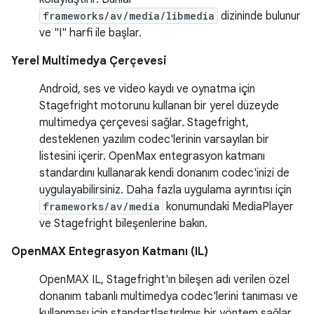
frameworks/av/media/libmedia
dizininde bulunur
ve "I" harfi ile başlar.
Yerel Multimedya Çerçevesi
Android, ses ve video kaydı ve oynatma için
Stagefright motorunu kullanan bir yerel düzeyde
multimedya çerçevesi sağlar. Stagefright,
desteklenen yazılım codec'lerinin varsayılan bir
listesini içerir. OpenMax entegrasyon katmanı
standardını kullanarak kendi donanım codec'inizi de
uygulayabilirsiniz. Daha fazla uygulama ayrıntısı için
frameworks/av/media
konumundaki MediaPlayer
ve Stagefright bileşenlerine bakın.
OpenMAX Entegrasyon Katmanı (IL)
OpenMAX IL, Stagefright'ın bileşen adı verilen özel
donanım tabanlı multimedya codec'lerini tanıması ve
kullanması için standartlaştırılmış bir yöntem sağlar.