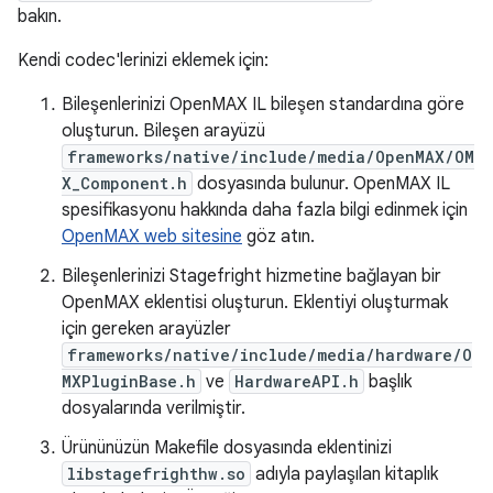
bakın.
Kendi codec'lerinizi eklemek için:
Bileşenlerinizi OpenMAX IL bileşen standardına göre
oluşturun. Bileşen arayüzü
frameworks/native/include/media/OpenMAX/OM
X_Component.h
dosyasında bulunur. OpenMAX IL
spesifikasyonu hakkında daha fazla bilgi edinmek için
OpenMAX web sitesine
göz atın.
Bileşenlerinizi Stagefright hizmetine bağlayan bir
OpenMAX eklentisi oluşturun. Eklentiyi oluşturmak
için gereken arayüzler
frameworks/native/include/media/hardware/O
MXPluginBase.h
ve
HardwareAPI.h
başlık
dosyalarında verilmiştir.
Ürününüzün Makefile dosyasında eklentinizi
libstagefrighthw.so
adıyla paylaşılan kitaplık