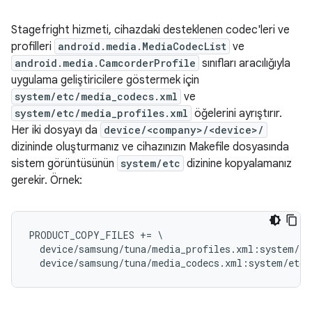
Stagefright hizmeti, cihazdaki desteklenen codec'leri ve
profilleri
android.media.MediaCodecList
ve
android.media.CamcorderProfile
sınıfları aracılığıyla
uygulama geliştiricilere göstermek için
system/etc/media_codecs.xml
ve
system/etc/media_profiles.xml
öğelerini ayrıştırır.
Her iki dosyayı da
device/<company>/<device>/
dizininde oluşturmanız ve cihazınızın Makefile dosyasında
sistem görüntüsünün
system/etc
dizinine kopyalamanız
gerekir. Örnek:
PRODUCT_COPY_FILES += \

  device/samsung/tuna/media_profiles.xml:system/et