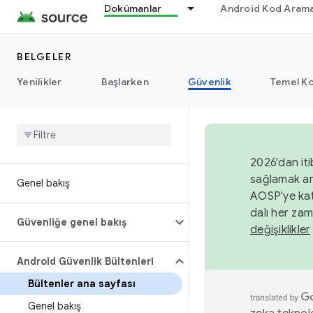
Dokümanlar
Android Kod Arama
BELGELER
Yenilikler
Başlarken
Güvenlik
Temel Ko
2026'dan iti
sağlamak am
Genel bakış
AOSP'ye kat
dalı her zam
Güvenliğe genel bakış
değişiklikler
Android Güvenlik Bültenleri
Bültenler ana sayfası
Genel bakış