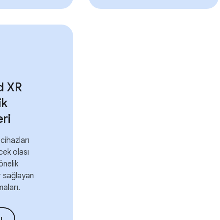
d XR
ik
eri
cihazları
cek olası
önelik
r sağlayan
aları.
u