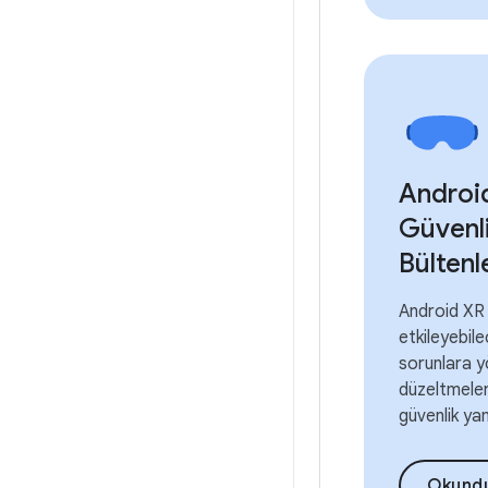
Androi
Güvenl
Bültenl
Android XR 
etkileyebile
sorunlara y
düzeltmele
güvenlik yam
Okund