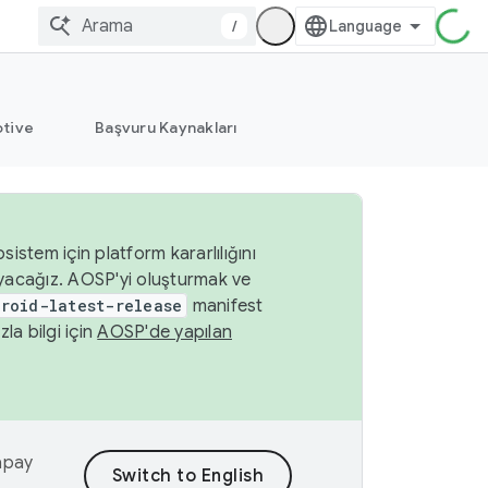
/
tive
Başvuru Kaynakları
istem için platform kararlılığını
yacağız. AOSP'yi oluşturmak ve
roid-latest-release
manifest
a bilgi için
AOSP'de yapılan
yapay