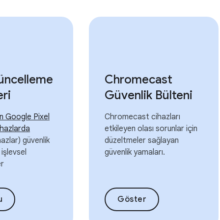
Güncelleme
Chromecast
eri
Güvenlik Bülteni
n Google Pixel
Chromecast cihazları
ihazlarda
etkileyen olası sorunlar için
azlar) güvenlik
düzeltmeler sağlayan
işlevsel
güvenlik yamaları.
er
u
Göster