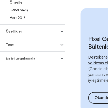
Öneriler
Genel bakış
Mart 2016
Özellikler
Pixel 
Test
Bültenl
Desteklene
En iyi uygulamalar
ve Nexus c
(Google cih
yamaları ve 
iyileştirmel
Okund