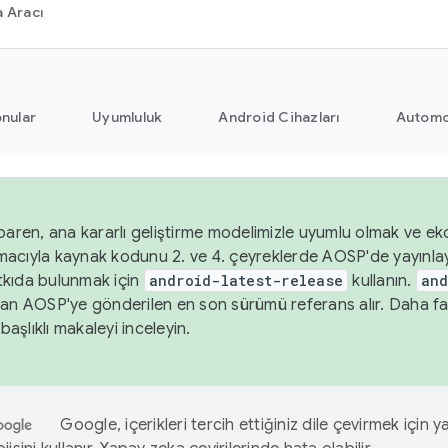
 Aracı
nular
Uyumluluk
Android Cihazları
Automo
baren, ana kararlı geliştirme modelimizle uyumlu olmak ve ekos
acıyla kaynak kodunu 2. ve 4. çeyreklerde AOSP'de yayınla
kıda bulunmak için
android-latest-release
kullanın.
and
an AOSP'ye gönderilen en son sürümü referans alır. Daha fazl
başlıklı makaleyi inceleyin.
Google, içerikleri tercih ettiğiniz dile çevirmek için 