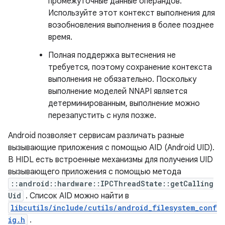
промежуточные данные операндов.
Используйте этот контекст выполнения для
возобновления выполнения в более позднее
время.
Полная поддержка вытеснения не
требуется, поэтому сохранение контекста
выполнения не обязательно. Поскольку
выполнение моделей NNAPI является
детерминированным, выполнение можно
перезапустить с нуля позже.
Android позволяет сервисам различать разные
вызывающие приложения с помощью AID (Android UID).
В HIDL есть встроенные механизмы для получения UID
вызывающего приложения с помощью метода
::android::hardware::IPCThreadState::getCalling
Uid
. Список AID можно найти в
libcutils/include/cutils/android_filesystem_conf
ig.h
.