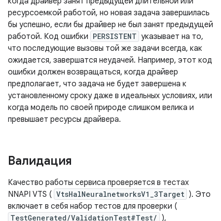
когда драйвер занят предыдущей длительной или
ресурсоемкой работой, но новая задача завершилась
бы успешно, если бы драйвер не был занят предыдущей
работой. Код ошибки
PERSISTENT
указывает на то,
что последующие вызовы той же задачи всегда, как
ожидается, завершатся неудачей. Например, этот код
ошибки должен возвращаться, когда драйвер
предполагает, что задача не будет завершена к
установленному сроку даже в идеальных условиях, или
когда модель по своей природе слишком велика и
превышает ресурсы драйвера.
Валидация
Качество работы сервиса проверяется в тестах
NNAPI VTS (
VtsHalNeuralnetworksV1_3Target
). Это
включает в себя набор тестов для проверки (
TestGenerated/ValidationTest#Test/
),