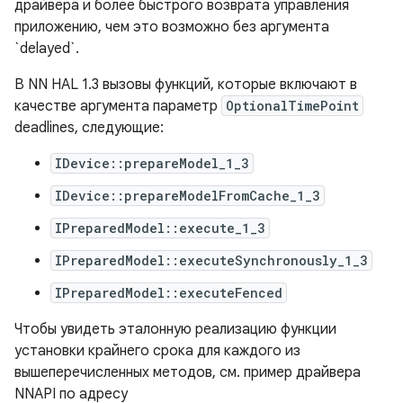
драйвера и более быстрого возврата управления
приложению, чем это возможно без аргумента
`delayed`.
В NN HAL 1.3 вызовы функций, которые включают в
качестве аргумента параметр
OptionalTimePoint
deadlines, следующие:
IDevice::prepareModel_1_3
IDevice::prepareModelFromCache_1_3
IPreparedModel::execute_1_3
IPreparedModel::executeSynchronously_1_3
IPreparedModel::executeFenced
Чтобы увидеть эталонную реализацию функции
установки крайнего срока для каждого из
вышеперечисленных методов, см. пример драйвера
NNAPI по адресу