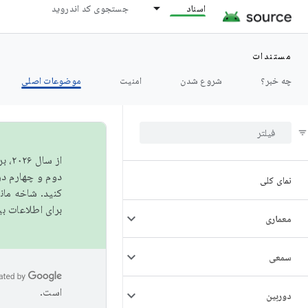
اسناد
جستجوی کد اندروید
مستندات
چه خبر؟
شروع شدن
امنیت
موضوعات اصلی
از 
دوم و چهارم در AOSP منتشر خواهیم کرد. برای ساخت و مشارکت در 
نمای کلی
کنید. شاخه ما
برای اطلاعات ب
معماری
سمعی
است.
دوربین