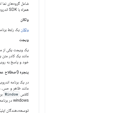
شامل گروه‌های نما ا
همراه با SDK اندروید ارائه می‌شود، یک نمایش بصری از سلسله مراتب نما برای اشکال‌زدایی و بهینه‌سازی به دست آورید.
ولکان
ولکان
یک رابط برنامه‌نویسی کاربردی (API) چند پلتفر
ویجت
مانند یک کادر متن ی
خود و پاسخ به روید
پنجره (اصطلاح عم
در یک برنامه اندروید، یک پنجره (window) شی
کلاس
Window
بر
windows در برنامه خود ندارید.
توسعه‌دهندگان اپلی