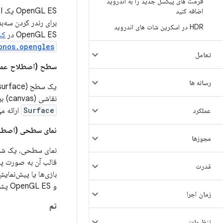
فرمت های پیکسل جدید را به اندروید
اضافه کنید
HDR در اسکرین شات های اندروید
OpenGL ES در
کی
onos.opengles
تعامل
سطح (اصطلاح عم
رسانه ها
نقاشی (canvas) برای طراحی در خود نگه می‌دارد و متدهای کمکی مختلفی را برای طراحی لایه‌ها و تغییر اندازه‌ی شیء
Surface
ارائه م
عملکرد
نمای سطحی (اصطل
مجوزها
نمای سطحی، یک ش
قالب آن به صورت پوی
قدرت
و OpenGL ES پشتیبانی می‌کند. کلاس پایه برای یک شیء
زمان اجرا
تم
تنظیمات