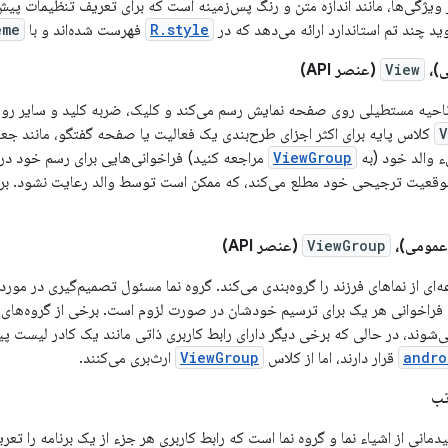
 ویژگی‌ها، مانند اندازه متن و رنگ پس‌زمینه است که برای تعریف تنظیمات پ
وید چند تم استاندارد ارائه می‌دهد که در
R.style
فهرست شده‌اند و با
me_
ی)،
View
(عنصر API)
 (view) یک ناحیه مستطیلی روی صفحه نمایش رسم می‌کند و کلیک، ضربه کلید و سایر ر
V
کلاس پایه برای اکثر اجزای طرح‌بندی یک فعالیت یا صفحه گفتگو، مانند جعب
 والد خود (به
ViewGroup
مراجعه کنید) فراخوانی‌هایی برای رسم خود در
و موقعیت ترجیحی خود مطلع می‌کند، که ممکن است توسط والد رعایت نشود. برا
 عمومی)،
ViewGroup
(عنصر API)
‌ای از نماهای فرزند را گروه‌بندی می‌کند. گروه نما مسئول تصمیم‌گیری در مورد
ن فراخوانی هر یک برای ترسیم خودشان در صورت لزوم است. برخی از گروه‌های ن
‌شوند، در حالی که برخی دیگر دارای رابط کاربری ذاتی مانند یک کادر لیست پی
andro
قرار دارند، اما از کلاس
ViewGroup
ارث‌بری می‌کنند.
تب
دمانی از اشیاء نما و گروه نما است که رابط کاربری هر جزء از یک برنامه را تع