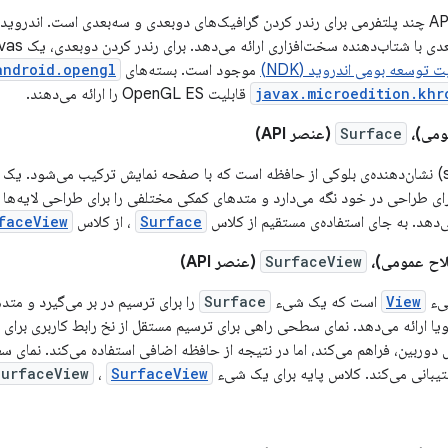
ت توسعه بومی اندروید (NDK)
موجود است. بسته‌های
android.opengl
javax.microedition.khr
قابلیت OpenGL ES را ارائه می‌دهند.
ومی)،
Surface
(عنصر API)
ی‌دهد. به جای استفاده‌ی مستقیم از کلاس
Surface
، از کلاس
faceView
اح عمومی)،
SurfaceView
(عنصر API)
یء
View
است که یک شیء
Surface
را برای ترسیم در بر می‌گیرد و متدها
ا ارائه می‌دهد. نمای سطحی راهی برای ترسیم مستقل از نخ رابط کاربری برای ع
SurfaceView
،
SurfaceView