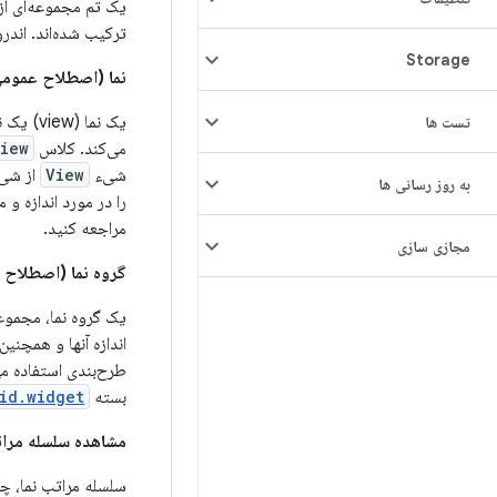
یک تم مجموعه‌ای از
ترکیب شده‌اند. اندر
Storage
نما (اصطلاح عموم
یک نما
تست ها
می‌کند. کلاس
iew
شیء
View
از شیء
به روز رسانی ها
را در مورد اندازه 
مراجعه کنید.
مجازی سازی
گروه نما (اصطلاح
یک گروه نما، مجموعه
اندازه آنها و همچنی
طرح‌بندی استفاده می
بسته
id.widget
مشاهده سلسله مرا
سلسله مراتب نما، چی