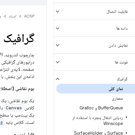
قابلیت اتصال
AOSP
اسناد
م
داده ها
گرافیک
نمایش دادن
فونت ها
ادامه‌ی این بخش، با
گرافیک
بوم نقاشی (اصطلا
نمای کلی
معماری
یک بوم نقاشی، یک 
کلاس
Canvas
دار
Queue و Gralloc
Buffer
یک بیت‌مپ یا سطح م
ردیابی انتقال پنجره با استفاده از
است. کلاس پایه
as
Winscope
Surface و Surface
Holder
قابل ترسیم