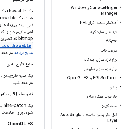
Flinger و Window
Surface
یک le
Manager
آهنگساز سخت افزار HAL
نمی‌تواند رویدادها 
لایه ها و نمایشگرها
bitmap که تصویر را توصیف می‌کنند - بارگذاری می‌شوند. منابع Drawable در زیرکلاس‌های
VSync
hics.drawable
سرعت قاب
منابع برنامه
مراجعه ک
نرخ تازه سازی چندگانه
منبع طرح بندی
نرخ تازه سازی تطبیقی
یک منبع طرح‌بندی، یک فایل XML است که طرح‌بندی صفحه فعالیت را توصیف 
EGLSurfaces و Open
GL ES
مراجعه کنید.
ولکان
نه وصله (9 وصله، ناین‌پچ)
چارچوب همگام سازی
یک 
تست کردن
شود. برای اطلاعات ب
قفل بافر بدون علامت با Auto
Single
Layer
OpenGL ES