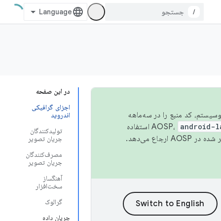
/
در این صفحه
اجزای گرافیکی
 اکوسیستم، کد منبع را در سه‌ماهه
اندروید
android-l
استفاده
تولیدکنندگان
همیشه به جدیدترین نسخه منتشر شده در AOSP ارجاع می‌دهد.
جریان تصویر
مصرف‌کنندگان
جریان تصویر
آهنگساز
سخت‌افزار
گرالوک
جریان داده