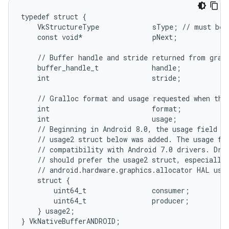
typedef struct {

    VkStructureType             sType; // must be 
    const void*                 pNext;

    // Buffer handle and stride returned from grall
    buffer_handle_t             handle;

    int                         stride;

    // Gralloc format and usage requested when the 
    int                         format;

    int                         usage;

    // Beginning in Android 8.0, the usage field ab
    // usage2 struct below was added. The usage fie
    // compatibility with Android 7.0 drivers. Driv
    // should prefer the usage2 struct, especially 
    // android.hardware.graphics.allocator HAL uses
    struct {

        uint64_t                consumer;

        uint64_t                producer;

    } usage2;
