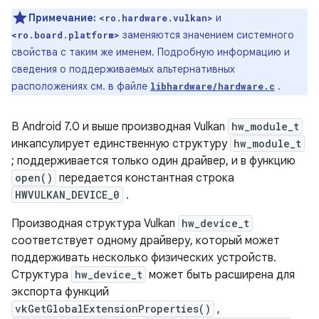
Примечание:
и
<ro.hardware.vulkan>
заменяются значением системного
<ro.board.platform>
свойства с таким же именем. Подробную информацию и
сведения о поддерживаемых альтернативных
расположениях см. в файле
.
libhardware/hardware.c
В Android 7.0 и выше производная Vulkan
hw_module_t
инкапсулирует единственную структуру
hw_module_t
; поддерживается только один драйвер, и в функцию
open()
передается константная строка
HWVULKAN_DEVICE_0
.
Производная структура Vulkan
hw_device_t
соответствует одному драйверу, который может
поддерживать несколько физических устройств.
Структура
hw_device_t
может быть расширена для
экспорта функций
vkGetGlobalExtensionProperties()
,