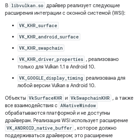
В
libvulkan.so
драйвер реализует следующие
расширения интеграции с оконной системой (WSI):
VK_KHR_surface
VK_KHR_android_surface
VK_KHR_swapchain
VK_KHR_driver_properties
, реализовано
только для Vulkan 1.1 в Android 10.
VK_GOOGLE_display_timing
реализована для
любой версии Vulkan в Android 10.
Объекты
VkSurfaceKHR
и
VkSwapchainKHR
, а также
все взаимодействия с
ANativeWindow
обрабатываются платформой и не доступны
драйверам. Реализация WSI использует расширение
VK_ANDROID_native_buffer
, которое должно
поддерживаться драйвером; это расширение