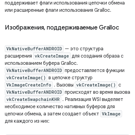
поддерживает флаги использования цепочки обмена
или расширенные флаги использования Gralloc.
Изображения
,
поддерживаемые Gralloc
VkNativeBufferANDROID
— это структура
расширения
vkCreateImage
для создания образа с
использованием буфера Gralloc.
VkNativeBufferANDROID
предоставляется функции
vkCreateImage()
в цепочке структур
VkImageCreateInfo
. Вызовы
vkCreateImage()
с
VkNativeBufferANDROID
происходят во время вызова
vkCreateSwapchainKHR
. Реализация WSI выделяет
необходимое количество нативных буферов для
цепочки обмена, а затем создает объект
VkImage
для каждого из них: