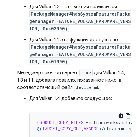
Для Vulkan 1.3 эта функция называется
PackageManager#hasSystemFeature(Packa
geManager.FEATURE_VULKAN_HARDWARE_VERS
ION, 0x403000)
.
Для Vulkan 1.1 эта функция доступна по
PackageManager#hasSystemFeature(Packa
geManager.FEATURE_VULKAN_HARDWARE_VERS
ION, 0x401000)
.
Менеджер пакетов вернет
true
для Vulkan 1.4,
1.3 и 1.1, добавив правило, показанное ниже, в
соответствующий файл
device.mk
.
Для Vulkan 1.4 добавьте следующее:
PRODUCT_COPY_FILES
+=
$(
TARGET_COPY_OUT_VENDOR
)
/etc/permissio