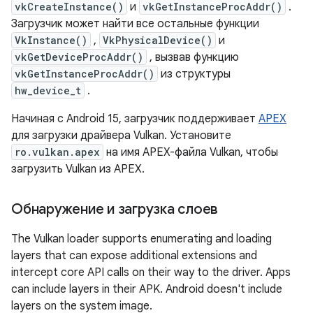
vkCreateInstance()
и
vkGetInstanceProcAddr()
.
Загрузчик может найти все остальные функции
VkInstance()
,
VkPhysicalDevice()
и
vkGetDeviceProcAddr()
, вызвав функцию
vkGetInstanceProcAddr()
из структуры
hw_device_t
.
Начиная с Android 15, загрузчик поддерживает
APEX
для загрузки драйвера Vulkan. Установите
ro.vulkan.apex
на имя APEX-файла Vulkan, чтобы
загрузить Vulkan из APEX.
Обнаружение и загрузка слоев
The Vulkan loader supports enumerating and loading
layers that can expose additional extensions and
intercept core API calls on their way to the driver. Apps
can include layers in their APK. Android doesn't include
layers on the system image.