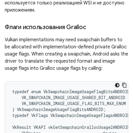
используется только реализацией WSI и не доступно
приложениям.
Флаги использования Gralloc
Vulkan implementations may need swapchain buffers to
be allocated with implementation-defined private Gralloc
usage flags. When creating a swapchain, Android asks the
driver to translate the requested format and image
usage flags into Gralloc usage flags by calling:
typedef enum VkSwapchainImageUsageFlagBitsANDROID {
    VK_SWAPCHAIN_IMAGE_USAGE_SHARED_BIT_ANDROID = 0
    VK_SWAPCHAIN_IMAGE_USAGE_FLAG_BITS_MAX_ENUM = 
} VkSwapchainImageUsageFlagBitsANDROID;

typedef VkFlags VkSwapchainImageUsageFlagsANDROID;

VkResult VKAPI vkGetSwapchainGrallocUsage2ANDROID(
