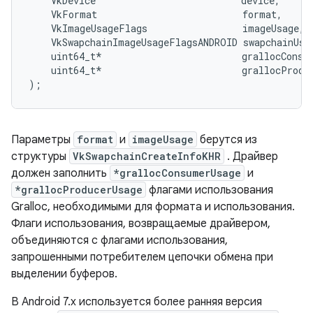
    VkDevice                          device,

    VkFormat                          format,

    VkImageUsageFlags                 imageUsage,

    VkSwapchainImageUsageFlagsANDROID swapchainUsag
    uint64_t*                         grallocConsum
    uint64_t*                         grallocProduc
Параметры
format
и
imageUsage
берутся из
структуры
VkSwapchainCreateInfoKHR
. Драйвер
должен заполнить
*grallocConsumerUsage
и
*grallocProducerUsage
флагами использования
Gralloc, необходимыми для формата и использования.
Флаги использования, возвращаемые драйвером,
объединяются с флагами использования,
запрошенными потребителем цепочки обмена при
выделении буферов.
В Android 7.x используется более ранняя версия