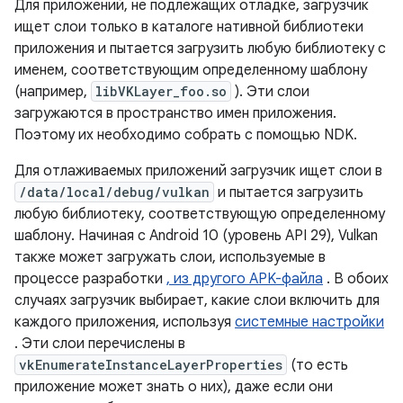
Для приложений, не подлежащих отладке, загрузчик
ищет слои только в каталоге нативной библиотеки
приложения и пытается загрузить любую библиотеку с
именем, соответствующим определенному шаблону
(например,
libVKLayer_foo.so
). Эти слои
загружаются в пространство имен приложения.
Поэтому их необходимо собрать с помощью NDK.
Для отлаживаемых приложений загрузчик ищет слои в
/data/local/debug/vulkan
и пытается загрузить
любую библиотеку, соответствующую определенному
шаблону. Начиная с Android 10 (уровень API 29), Vulkan
также может загружать слои, используемые в
процессе разработки
, из другого APK-файла
. В обоих
случаях загрузчик выбирает, какие слои включить для
каждого приложения, используя
системные настройки
. Эти слои перечислены в
vkEnumerateInstanceLayerProperties
(то есть
приложение может знать о них), даже если они