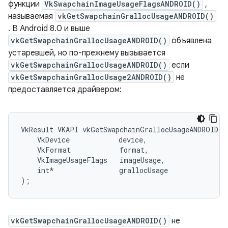
функции
VkSwapchainImageUsageFlagsANDROID()
,
называемая
vkGetSwapchainGrallocUsageANDROID()
. В Android 8.0 и выше
vkGetSwapchainGrallocUsageANDROID()
объявлена ​​
устаревшей, но по-прежнему вызывается
vkGetSwapchainGrallocUsageANDROID()
если
vkGetSwapchainGrallocUsage2ANDROID()
не
предоставляется драйвером:
VkResult VKAPI vkGetSwapchainGrallocUsageANDROID(

    VkDevice            device,

    VkFormat            format,

    VkImageUsageFlags   imageUsage,

    int*                grallocUsage

vkGetSwapchainGrallocUsageANDROID()
не