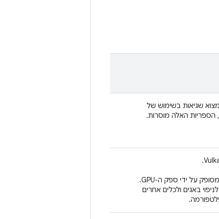
במהלך הפיתוח של אפליקציות Vulkan כדי למצוא שגיאות בשימוש של
רוב הפונקציונליות של Vulkan Runtime מיושמת על ידי דרייבר שמסופק על ידי ספק ה-GPU.
Vulkan Run עוטף את הדרייבר, מספק יכולות יירוט של API (לניפוי באגים ולכלים אחרים
פלטפורמה.