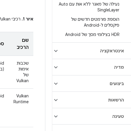
נעילה של מאגר ללא אות עם Auto
Single
Layer
איור 1.
רכיבי Vulkan
הוספת פורמטים חדשים של
פיקסלים ל-Android
HDR בצילומי מסך של Android
שם
ספ
הרכיב
אינטראקציה
שכבות
oid
מדיה
אימות
(ב-DK
של
Vulkan
ביצועים
id
Vulkan
הרשאות
Runtime
טעינה