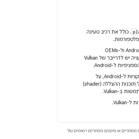
pl
. כולל את רכיב טעינה
. מיועד ל-IHVs של GPU שכותבים דרייברים של Vulkan ל-Android ול-OEMs
שמשלבים את הדרייברים האלה במכשירים ספציפיים. מתאר איך איזו אינטראקציה יש לדרייבר של Vulkan
כולל מידע על תחילת השימוש ב-Vulkan באפליקציות ל-Android, על
פלטפורמת הנחיות העיצוב של Vulkan ל-Android, על השימוש בקומפיילרים של תוכנות ההצללה (shader)
Vulk.
Open הם סימנים מסחריים או סימנים מסחריים רשומים של