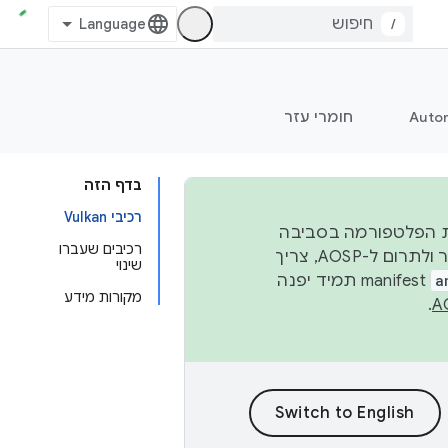
/
Auto
חומרי עזר
בדף הזה
רכיבי Vulkan
 יציבות הפלטפורמה בסביבה
רכיבים שעברו
העסקית, נפרסם קוד מקור ב-AOSP ברבעון השני וברבעון הרביעי. כדי ליצור ולתרום ל-AOSP, צריך
שינוי
a
manifest תמיד יפנה
מקורות מידע
.