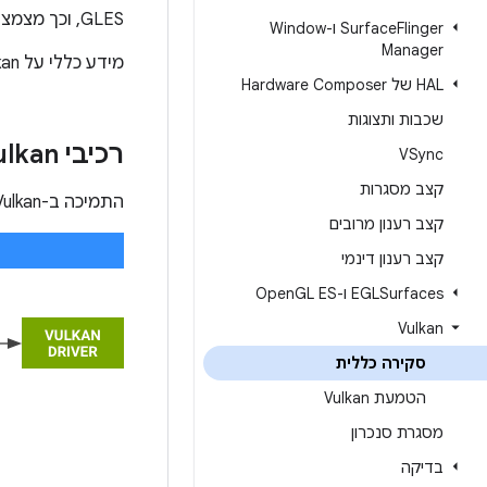
GLES, וכך מצמצם את הסיכוי לבאגים בדרייבר ומקצר את זמן הבדיקה של המפתחים.
Flinger ו-Window
Surface
Manager
מידע כללי על Vulkan זמין ב
HAL של Hardware Composer
שכבות ותצוגות
רכיבי Vulkan
VSync
קצב מסגרות
התמיכה ב-Vulkan כוללת את הרכיבים הבאים.
קצב רענון מרובים
קצב רענון דינמי
EGLSurfaces ו-Open
GL ES
Vulkan
סקירה כללית
הטמעת Vulkan
מסגרת סנכרון
בדיקה