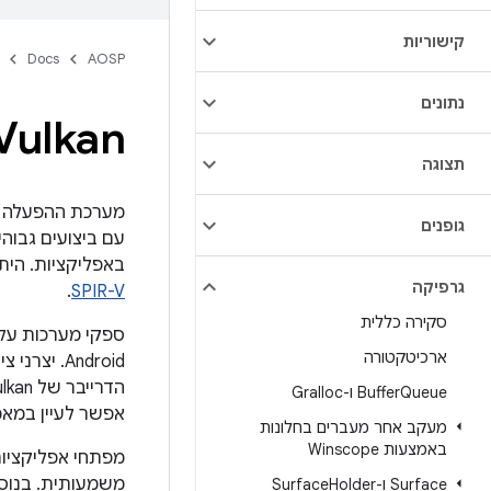
קישוריות
Docs
AOSP
נתונים
Vulkan
תצוגה
מערכת ההפעלה Android תומכת ב-
גופנים
עם ביצועים גבוהי
באפליקציות. היתרונות של שימוש ב-kan
גרפיקה
.
SPIR-V
סקירה כללית
ארכיטקטורה
Android. 
Queue ו-Gralloc
Buffer
אפשר לעיין במא
מעקב אחר מעברים בחלונות
באמצעות Winscope
משמעותית. בנוסף,‏ Vulkan מספק מיפוי ישיר יותר ליכולות שנמצאות בחומרת גרפיקה עדכ
Surface ו-Surface
Holder