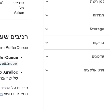
זמן ריצה
הדרייבר
oC
של
Vulkan
הגדרות
Storage
רכיבים שעב
בדיקות
‫BufferQueue ו-Gralloc תומכים ב-Vulkan:
עדכונים
ferQueue.
veWindow
וירטואליזציה
Gralloc.
של יצרן/צרכ
פרטים על הרכיב
במאמר בנושא
ces