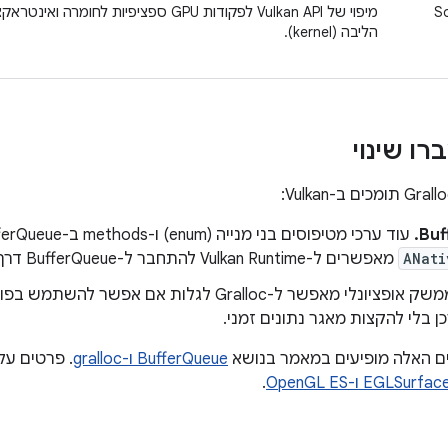
S
מיפוי של Vulkan API לפקודות GPU ספציפיות
הליבה (kernel).
רו שינוי
Buf
עוד ערכי מטיפוסים בני מנייה (enum) ו-methods ב-BufferQueue ובממשק
ANati
מאפשרים ל-Vulkan Runtime להתחבר ל-BufferQueue דרך
ממשק אופציונלי מאפשר ל-Gralloc לגלות אם אפש
ן בלי להקצות מאגר נתונים זמני.
ים האלה מופיעים במאמר בנושא
BufferQueue ו-gralloc
. פרטים על
EGLSurfa ו-OpenGL ES
.