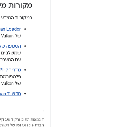
מקורות מי
במקורות המידע הבא
kan Loader
של Vulkan של Android, וגם כמה כלים שקשורים ל-Vulkan ושימושיים למפתחי פלטפורמות.
הטמעה של ulkan
עם המערכת, איך צריך 
מדריך ל-Vulkan Graphics API
של Vulkan ועל השימוש בשכבות אימות כדי להבטיח יציבות באפליקציות שמשתמשות ב-Vulkan.
חדשות Vulkan
דוגמאות התוכן והקוד שבדף 
חברת Oracle ו/או של השותפים העצמאיים שלה.