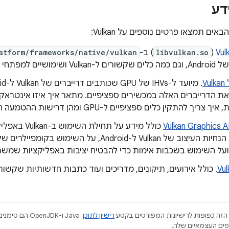
דע
ים תמצאו פרטים נוספים על Vulkan:
Vul
(
libvulkan.so
) ב-
atform/frameworks/native/vulkan
V
להתקין כלים ספציפיים ל-GPU ומהן דרישות ההטמעה הספציפיות ל-Android.
. כולל אירועים, תיקונים, מדריכים ועוד כתבות חדשותיות שקשורות ל-an
הזה כפופות לרישיונות המפורטים בקטע
רישיון לתוכן
.‏ Java ו-JDK