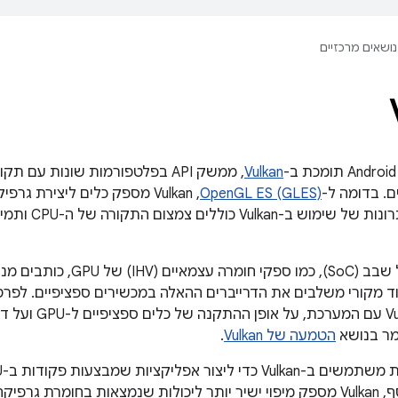
נושאים מרכזיים
Vulkan
, ממשק API בפלטפורמות שונות ע
ם. בדומה ל-
OpenGL ES (GLES)
,‏ Vulkan מספק כלים ליצירת 
Vul כוללים צמצום התקורה של ה-CPU ותמיכה ב
יצרני ציוד מקורי משלבים את הדרייברים ההאלה במכשירים ספציפיים. ל
מר בנושא
הטמעה של Vulkan
.
נית בהשוואה ל-