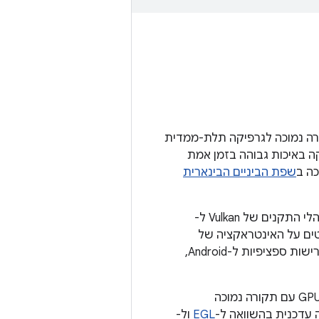
ם תקורה נמוכה לגרפיקה תלת-ממדית
גרפיקה באיכות גבוהה בזמן אמת
שפת הביניים הבינארית
ספקי מערכות על שבב (SoC), כמו ספקי חומרה עצמאיים (IHV) של GPU, כותבים מנהלי התקנים של Vulkan ל-
פרטים על האינטראקציה של
הדרייבר של Vulkan עם המערכת, על אופן ההתקנה של כלים ספציפיים ל-GPU ועל דרישות ספציפיות ל-Android,
מפתחי אפליקציות משתמשים ב-Vulkan כדי ליצור אפליקציות שמבצעות פקודות ב-GPU עם תקורה נמוכה
EGL
ול-