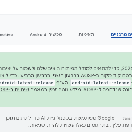
ם מרכזיים
תאימות
מכשירי Android
motive
החל משנת 2026, כדי להתאים למודל הפיתוח היציב שלנו ולשמור על
android-latest-release
. הענף
ndroid-latest-release
ל-AOSP. מידע נוסף זמין במאמר
שינויים ב-AOSP
‫Google משתמשת בטכנולוגיית AI כדי לתרגם תוכן
ת עליך. בתרגומים כאלו עשויות להיות שגיאות.