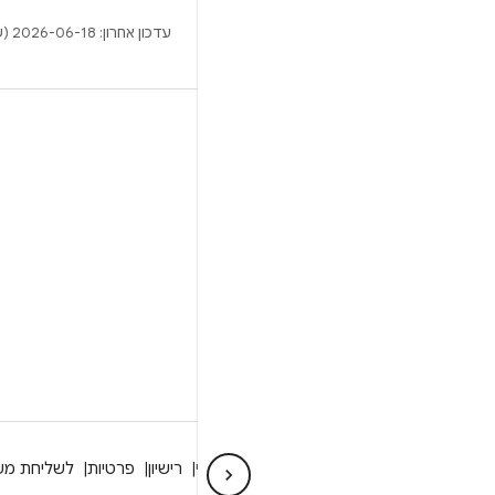
עדכון אחרון: 2026-06-18 (שעון UTC).
BUILD
מאגר Android
דרישות
להסבר על ההורדה
תצוגה מקדימה של הקודים הבינאריים
גיבוי קושחה
הקודים הבינאריים של מנהל ההתקן
GitHub
מידע על Android
קהילה
מידע משפטי
רישיון
פרטיות
לשליחת מש