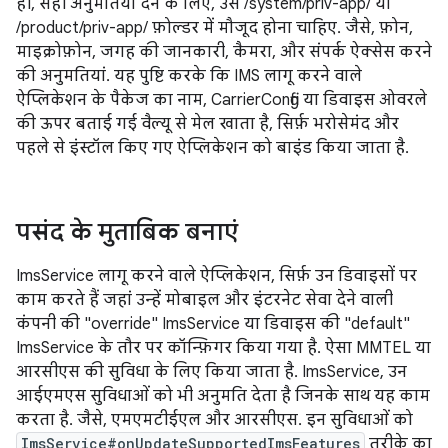
ही, सही अनुमतियां देने के लिए, उसे /system/priv-app/ या
/product/priv-app/ फ़ोल्डर में मौजूद होना चाहिए. जैसे, फ़ोन,
माइक्रोफ़ोन, जगह की जानकारी, कैमरा, और संपर्क ऐक्सेस करने
की अनुमतियां. यह पुष्टि करके कि IMS लागू करने वाले
ऐप्लिकेशन के पैकेज का नाम, CarrierConfig या डिवाइस ओवरले
की ऊपर बताई गई वैल्यू से मेल खाता है, सिर्फ़ भरोसेमंद और
पहले से इंस्टॉल किए गए ऐप्लिकेशन को बाइंड किया जाता है.
पसंद के मुताबिक बनाएं
ImsService लागू करने वाले ऐप्लिकेशन, सिर्फ़ उन डिवाइसों पर
काम करते हैं जहां उन्हें मोबाइल और इंटरनेट सेवा देने वाली
कंपनी की "override" ImsService या डिवाइस की "default"
ImsService के तौर पर कॉन्फ़िगर किया गया है. ऐसा MMTEL या
आरसीएस की सुविधा के लिए किया जाता है. ImsService, उन
आईएमएस सुविधाओं को भी अनुमति देता है जिनके साथ यह काम
करता है. जैसे, एमएमटीईएल और आरसीएस. इन सुविधाओं को
ImsService#onUpdateSupportedImsFeatures
तरीके का