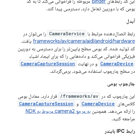
این کد رابط‌های
Binder
مربوطه را فراخوانی می‌کند تا به کد
بومی که با دوربین تعامل دارد، دسترسی پیدا کند.
آیدل
رابط اتصال‌دهنده مرتبط با
CameraService
را می‌توان در
frameworks/av/camera/aidl/android/hardware
یافت.
کد تولید شده، کد بومی سطح پایین‌تر را برای دسترسی به دوربین
فیزیکی فراخوانی می‌کند و داده‌هایی را که برای ایجاد اشیاء
CameraDevice
و در نهایت
CameraCaptureSession
در سطح چارچوب استفاده می‌شود، برمی‌گرداند.
چارچوب بومی
این چارچوب که در
frameworks/av/
قرار دارد، معادل بومی
کلاس‌های
CameraDevice
و
CameraCaptureSession
را ارائه می‌دهد. همچنین
به مرجع camera2 مربوط به NDK
مراجعه کنید.
رابط IPC بایندر