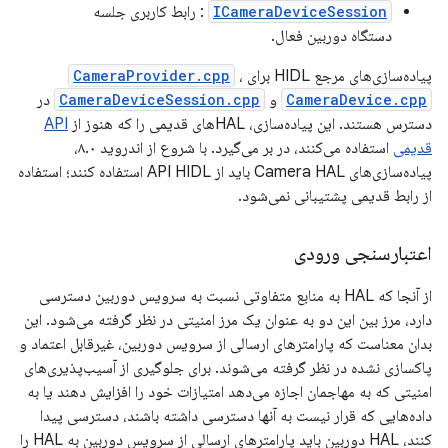
ICameraDeviceSession
: رابط کاربری جلسه
دستگاه دوربین فعال.
پیاده‌سازی‌های مرجع HIDL برای
،
CameraProvider.cpp
CameraDevice.cpp
و
CameraDeviceSession.cpp
در
دسترس هستند. این پیاده‌سازی، HALهای قدیمی را که هنوز از
API
قدیمی
استفاده می‌کنند، در بر می‌گیرد. با شروع از اندروید ۸.۰،
پیاده‌سازی‌های Camera HAL باید از API HIDL استفاده کنند؛ استفاده
از رابط قدیمی پشتیبانی نمی‌شود.
اعتبارسنجی ورودی
از آنجا که HAL به منابع متفاوتی نسبت به سرویس دوربین دسترسی
دارد، مرز بین این دو به عنوان یک مرز امنیتی در نظر گرفته می‌شود. این
بدان معناست که پارامترهای ارسالی از سرویس دوربین، غیرقابل اعتماد و
پاکسازی نشده در نظر گرفته می‌شوند. برای جلوگیری از آسیب‌پذیری‌های
امنیتی که به مهاجمان اجازه می‌دهد امتیازات خود را افزایش دهند یا به
داده‌هایی که قرار نیست به آنها دسترسی داشته باشند، دسترسی پیدا
کنند، HAL دوربین باید پارامترهای ارسالی از سرویس دوربین به HAL را