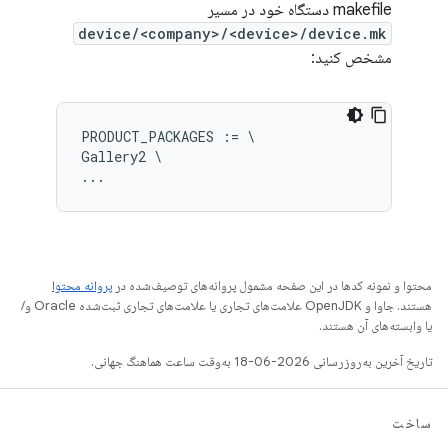
makefile دستگاه خود در مسیر
device/<company>/<device>/device.mk
مشخص کنید:
PRODUCT_PACKAGES := \

Gallery2 \

محتوا و نمونه کدها در این صفحه مشمول پروانه‌های توصیف‌شده در
پروانه محتوا
هستند. جاوا و OpenJDK علامت‌های تجاری یا علامت‌های تجاری ثبت‌شده Oracle و/
یا وابسته‌های آن هستند.
تاریخ آخرین به‌روزرسانی 2026-06-18 به‌وقت ساعت هماهنگ جهانی.
ساخت