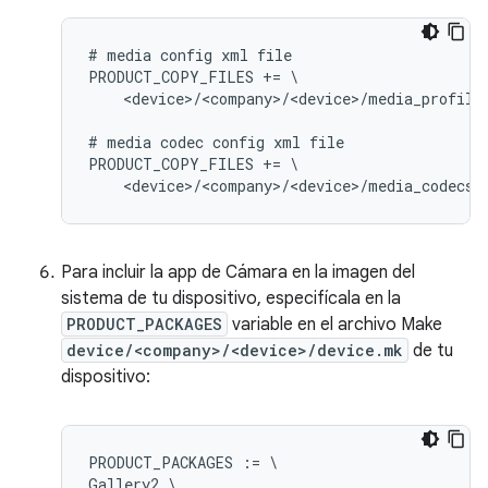
# media config xml file

PRODUCT_COPY_FILES += \

    <device>/<company>/<device>/media_profile
# media codec config xml file

PRODUCT_COPY_FILES += \

Para incluir la app de Cámara en la imagen del
sistema de tu dispositivo, especifícala en la
PRODUCT_PACKAGES
variable en el archivo Make
device/<company>/<device>/device.mk
de tu
dispositivo:
PRODUCT_PACKAGES := \

Gallery2 \
