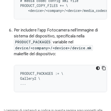
# media codec config xml file

PRODUCT_COPY_FILES += \

Per includere l'app Fotocamera nell'immagine di
sistema del dispositivo, specificala nella
PRODUCT_PACKAGES
variabile nel
device/<company>/<device>/device.mk
makefile del dispositivo:
PRODUCT_PACKAGES := \

Gallery2 \

I campioni di contenuti e codice in questa pagina sono soggetti alle