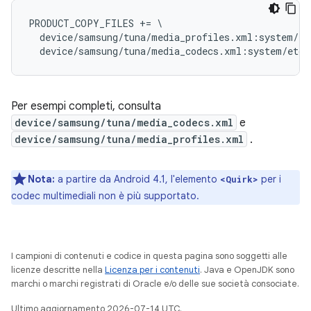
PRODUCT_COPY_FILES += \

  device/samsung/tuna/media_profiles.xml:system/et
Per esempi completi, consulta
device/samsung/tuna/media_codecs.xml
e
device/samsung/tuna/media_profiles.xml
.
Nota:
a partire da Android 4.1, l'elemento
per i
<Quirk>
codec multimediali non è più supportato.
I campioni di contenuti e codice in questa pagina sono soggetti alle
licenze descritte nella
Licenza per i contenuti
. Java e OpenJDK sono
marchi o marchi registrati di Oracle e/o delle sue società consociate.
Ultimo aggiornamento 2026-07-14 UTC.