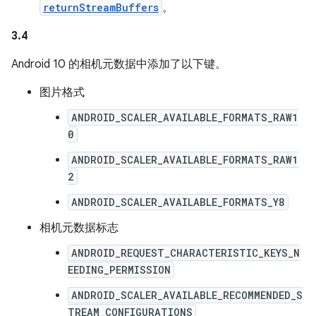
returnStreamBuffers
。
3.4
Android 10 的相机元数据中添加了以下键。
图片格式
ANDROID_SCALER_AVAILABLE_FORMATS_RAW1
0
ANDROID_SCALER_AVAILABLE_FORMATS_RAW1
2
ANDROID_SCALER_AVAILABLE_FORMATS_Y8
相机元数据标志
ANDROID_REQUEST_CHARACTERISTIC_KEYS_N
EEDING_PERMISSION
ANDROID_SCALER_AVAILABLE_RECOMMENDED_S
TREAM_CONFIGURATIONS