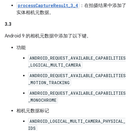
processCaptureResult_3_4
：在拍摄结果中添加了
实体相机元数据。
3.3
Android 9 的相机元数据中添加了以下键。
功能
ANDROID_REQUEST_AVAILABLE_CAPABILITIES
_LOGICAL_MULTI_CAMERA
ANDROID_REQUEST_AVAILABLE_CAPABILITIES
_MOTION_TRACKING
ANDROID_REQUEST_AVAILABLE_CAPABILITIES
_MONOCHROME
相机元数据标记
ANDROID_LOGICAL_MULTI_CAMERA_PHYSICAL_
IDS