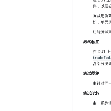
在 DUT 
件，以便
测试用例
如，单元测
功能测试
测试配置
在 DUT
tradefed
含部分测
测试模块
由针对同
测试计划
由一系列