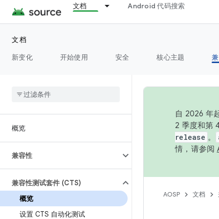
文档
Android 代码搜索
文档
新变化
开始使用
安全
核心主题
兼
自 202
2 季度和第
概览
release
。
情，请参阅
兼容性
兼容性测试套件 (CTS)
AOSP
文档
概览
设置 CTS 自动化测试