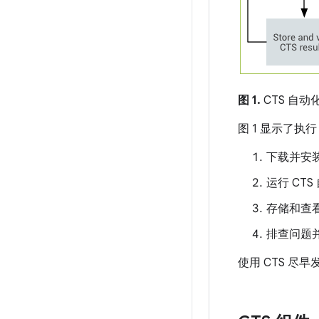
图 1.
CTS 自动
图 1 显示了执
下载并安装
运行 CT
存储和查
排查问题
使用 CTS 尽