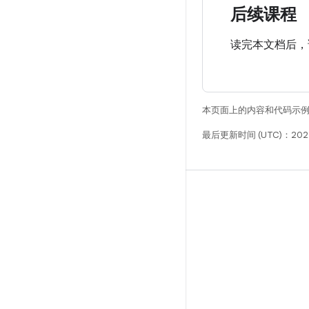
后续课程
读完本文档后，
本页面上的内容和代码示
最后更新时间 (UTC)：202
构建
Android 代码库
要求
下载
预览二进制文件
出厂映像