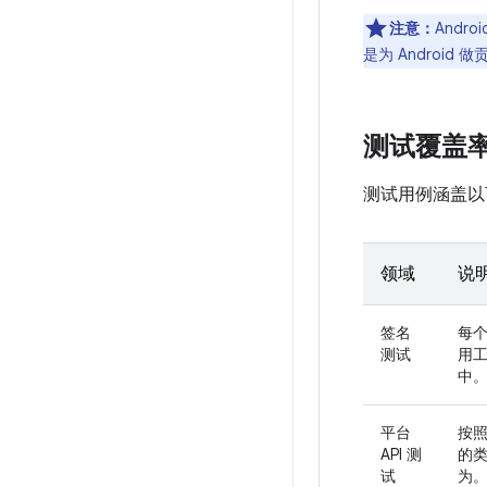
注意：
And
是为 Android
测试覆盖
测试用例涵盖以
领域
说
签名
每个
测试
用工
中
平台
按照
API 测
的
试
为