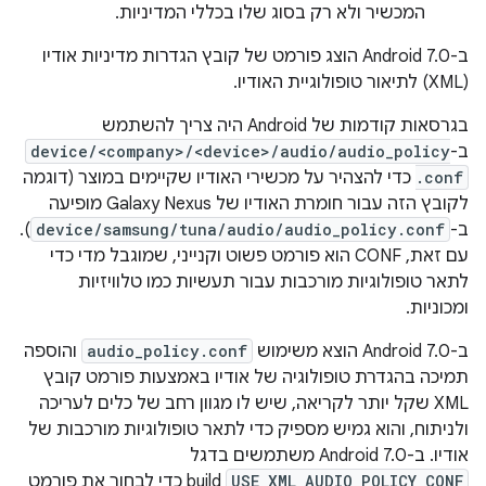
המכשיר ולא רק בסוג שלו בכללי המדיניות.
ב-Android 7.0 הוצג פורמט של קובץ הגדרות מדיניות אודיו
(XML) לתיאור טופולוגיית האודיו.
בגרסאות קודמות של Android היה צריך להשתמש
ב-
device/<company>/<device>/audio/audio_policy
.conf
כדי להצהיר על מכשירי האודיו שקיימים במוצר (דוגמה
לקובץ הזה עבור חומרת האודיו של Galaxy Nexus מופיעה
ב-
device/samsung/tuna/audio/audio_policy.conf
).
עם זאת, CONF הוא פורמט פשוט וקנייני, שמוגבל מדי כדי
לתאר טופולוגיות מורכבות עבור תעשיות כמו טלוויזיות
ומכוניות.
ב-Android 7.0 הוצא משימוש
audio_policy.conf
והוספה
תמיכה בהגדרת טופולוגיה של אודיו באמצעות פורמט קובץ
XML שקל יותר לקריאה, שיש לו מגוון רחב של כלים לעריכה
ולניתוח, והוא גמיש מספיק כדי לתאר טופולוגיות מורכבות של
אודיו. ב-Android 7.0 משתמשים בדגל
USE_XML_AUDIO_POLICY_CONF
build כדי לבחור את פורמט