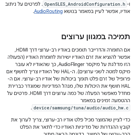
ו-
OpenSLES_AndroidConfiguration.h
. לפרטים על ניתוב
אודיו, אפשר לעיין במאמר בנושא
AudioRouting
.
תמיכה במגוון ערוצים
אם החומרה והדרייבר תומכים באודיו רב-ערוצי דרך HDMI,
אפשר להוציא את זרם האודיו ישירות לחומרת האודיו (הפעולה
הזו מדלגת על מיקסר AudioFlinger, כך שהאודיו לא עובר
מיקס למטה לשני ערוצים). ה-HAL של האודיו צריך לחשוף אם
פרופיל של זרם פלט תומך ביכולות של אודיו רב-ערוצי. אם ה-
HAL חושף את היכולות שלו, מנהל המדיניות שמוגדר כברירת
מחדל מאפשר הפעלה של כמה ערוצים דרך HDMI. פרטים על
ההטמעה זמינים במאמר
.
device/samsung/tuna/audio/audio_hw.c
כדי לציין שהמוצר מכיל פלט אודיו רב-ערוצי, צריך לערוך את
קובץ ההגדרות של מדיניות האודיו כדי לתאר את הפלט
הרב-ערוצי של המוצר. בדוגמה הבאה מתוך