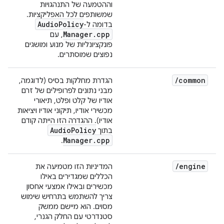
וההטמעה של התנהגויות
שמשותפים לכל האפליקציות.
Audio
Policy
בדומה ל-
Manager
.
cpp
, עם
פונקציונליות של מנוע ומושגים
נפוצים שמוסתרים.
/
common
הגדרת מחלקות בסיס (לדוגמה,
מבני נתונים לפרופילים של זרם
אודיו של קלט ופלט, תיאורי
מכשירי אודיו, תיקוני אודיו ויציאות
אודיו). ההגדרה הזו הייתה קודם
Audio
Policy
בתוך
Manager
.
cpp
.
/
engine
המדיניות הזו מטמיעה את
הכללים שמגדירים באילו
מכשירים ובאילו אמצעי אחסון
צריך להשתמש בתרחיש שימוש
מסוים. הוא מיישם ממשק
סטנדרטי עם החלק הגנרי,