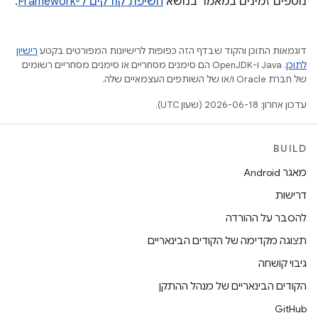
נוספים זמינים במאמר בנושא
חשיפת קודקים ל-Framework
.
דוגמאות התוכן והקוד שבדף הזה כפופות לרישיונות המפורטים בקטע
רישיון
לתוכן
.‏ Java ו-OpenJDK הם סימנים מסחריים או סימנים מסחריים רשומים
של חברת Oracle ו/או של השותפים העצמאיים שלה.
עדכון אחרון: 2026-06-18 (שעון UTC).
BUILD
מאגר Android
דרישות
להסבר על ההורדה
תצוגה מקדימה של הקודים הבינאריים
גיבוי קושחה
הקודים הבינאריים של מנהל ההתקן
GitHub