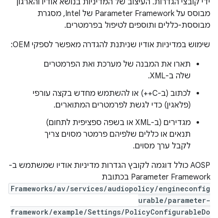
ידי קובצי הגדרות. העיצוב של המדיניות בנושא אודיו והארגון
מבוסס על Parameter Framework של Intel, מסגרת
מבוססת-כללים ותוספים לטיפול בפרמטרים.
שימוש במדיניות אודיו שניתנת להגדרה מאפשר לספקי OEM:
תארו את המבנה של מערכת ואת הפרמטרים
שלה ב-XML.
לכתוב (ב-C++) או להשתמש מחדש בקצה עורפי
(פלאגין) כדי לגשת לפרמטרים המתוארים.
מגדירים (ב-XML או בשפה ספציפית לתחום)
תנאים או כללים שלפיהם פרמטר מסוים צריך
לקבל ערך מסוים.
‫AOSP כולל דוגמה לקובץ הגדרות מדיניות אודיו שמשתמש ב-
Parameter Framework בכתובת
Frameworks/av/services/audiopolicy/engineconfig
urable/parameter-
framework/example/Settings/PolicyConfigurableDo