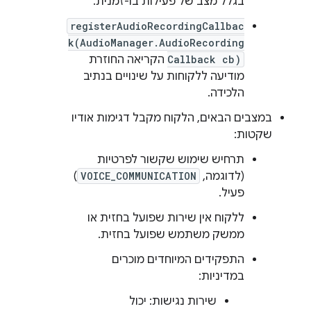
בגלל מצב של פעילות בו-זמנית.
registerAudioRecordingCallbac
k(AudioManager.AudioRecording
Callback cb)
הקריאה החוזרת
מודיעה ללקוחות על שינויים בנתיב
הלכידה.
במצבים הבאים, הלקוח מקבל דגימות אודיו
שקטות:
תרחיש שימוש שקשור לפרטיות
(לדוגמה,
VOICE_COMMUNICATION
)
פעיל.
ללקוח אין שירות שפועל בחזית או
ממשק משתמש שפועל בחזית.
התפקידים המיוחדים מוכרים
במדיניות:
שירות נגישות: יכול