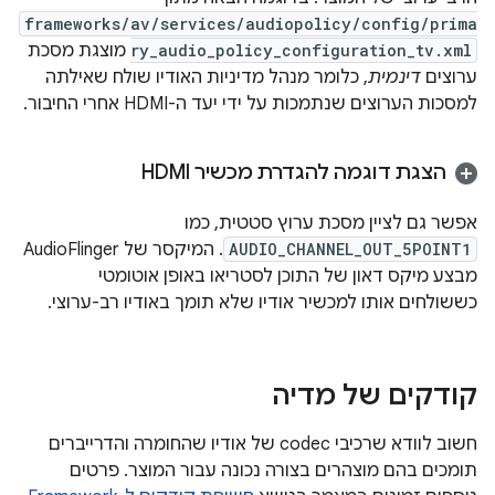
frameworks/av/services/audiopolicy/config/prima
ry_audio_policy_configuration_tv.xml
מוצגת מסכת
ערוצים
דינמית
, כלומר מנהל מדיניות האודיו שולח שאילתה
למסכות הערוצים שנתמכות על ידי יעד ה-HDMI אחרי החיבור.
הצגת דוגמה להגדרת מכשיר HDMI
אפשר גם לציין מסכת ערוץ סטטית, כמו
AUDIO_CHANNEL_OUT_5POINT1
. המיקסר של AudioFlinger
מבצע מיקס דאון של התוכן לסטריאו באופן אוטומטי
כששולחים אותו למכשיר אודיו שלא תומך באודיו רב-ערוצי.
קודקים של מדיה
חשוב לוודא שרכיבי codec של אודיו שהחומרה והדרייברים
תומכים בהם מוצהרים בצורה נכונה עבור המוצר. פרטים