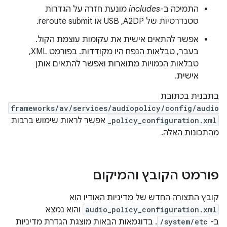
התמיכה ב-
includes
מונעת חזרה על הגדרות
סטנדרטיות של A2DP,‏ USB או reroute submit.
אפשר להתאים אישית את עקומות עוצמת הקול.
בעבר, טבלאות הנפח היו מקודדות. בפורמט XML,
טבלאות הכמויות מתוארות ואפשר להתאים אותן
אישית.
בתבנית בכתובת
frameworks/av/services/audiopolicy/config/audio
_policy_configuration.xml
אפשר לראות שימוש ברבות
מהתכונות האלה.
פורמט הקובץ והמיקום
קובץ התצורה החדש של מדיניות האודיו הוא
audio_policy_configuration.xml
והוא נמצא
ב-
/system/etc
. בדוגמאות הבאות מוצגת הגדרת מדיניות