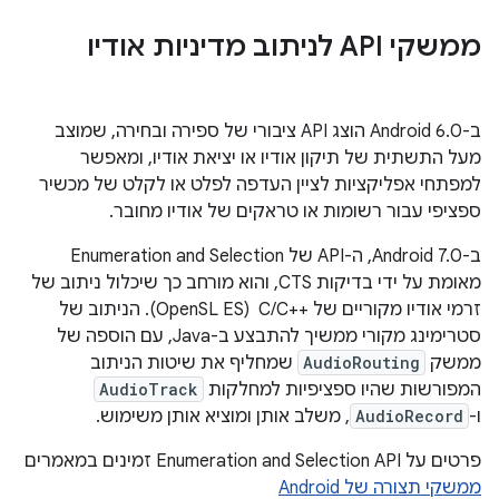
ממשקי API לניתוב מדיניות אודיו
ב-Android 6.0 הוצג API ציבורי של ספירה ובחירה, שמוצב
מעל התשתית של תיקון אודיו או יציאת אודיו, ומאפשר
למפתחי אפליקציות לציין העדפה לפלט או לקלט של מכשיר
ספציפי עבור רשומות או טראקים של אודיו מחובר.
ב-Android 7.0, ה-API של Enumeration and Selection
מאומת על ידי בדיקות CTS, והוא מורחב כך שיכלול ניתוב של
זרמי אודיו מקוריים של C/C++‎ ‏ (OpenSL ES). הניתוב של
סטרימינג מקורי ממשיך להתבצע ב-Java, עם הוספה של
ממשק
AudioRouting
שמחליף את שיטות הניתוב
המפורשות שהיו ספציפיות למחלקות
AudioTrack
ו-
AudioRecord
, משלב אותן ומוציא אותן משימוש.
פרטים על Enumeration and Selection API זמינים במאמרים
ממשקי תצורה של Android