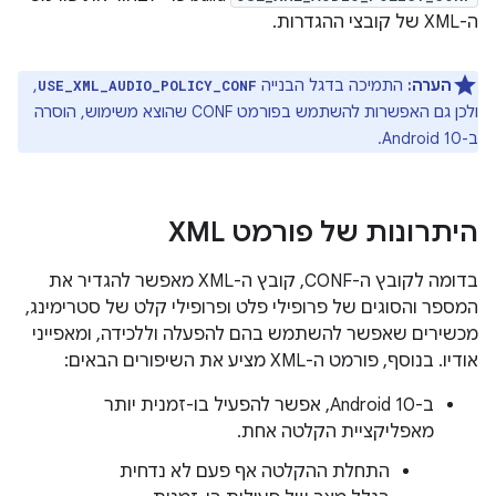
ה-XML של קובצי ההגדרות.
הערה:
התמיכה בדגל הבנייה
,
USE_XML_AUDIO_POLICY_CONF
ולכן גם האפשרות להשתמש בפורמט CONF שהוצא משימוש, הוסרה
ב-Android 10.
היתרונות של פורמט XML
בדומה לקובץ ה-CONF, קובץ ה-XML מאפשר להגדיר את
המספר והסוגים של פרופילי פלט ופרופילי קלט של סטרימינג,
מכשירים שאפשר להשתמש בהם להפעלה וללכידה, ומאפייני
אודיו. בנוסף, פורמט ה-XML מציע את השיפורים הבאים:
ב-Android 10, אפשר להפעיל בו-זמנית יותר
מאפליקציית הקלטה אחת.
התחלת ההקלטה אף פעם לא נדחית