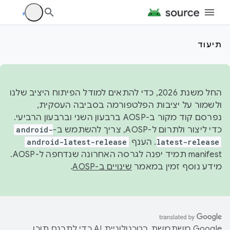
תיעוד
החל משנת 2026, כדי להתאים למודל הפיתוח היציב שלנו
ולשמור על יציבות הפלטפורמה בסביבה העסקית,
נפרסם קוד מקור ב-AOSP ברבעון השני וברבעון הרביעי.
כדי ליצור ולתרום ל-AOSP, צריך להשתמש ב-
android-
latest-release
. הענף
android-latest-release
manifest תמיד יפנה לגרסה האחרונה שנדחפה ל-AOSP.
מידע נוסף זמין במאמר
שינויים ב-AOSP
.
‫Google משתמשת בטכנולוגיית AI כדי לתרגם תוכן