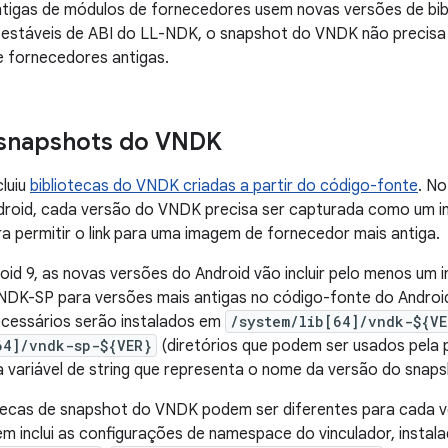
ntigas de módulos de fornecedores usem novas versões de bi
 estáveis de ABI do LL-NDK, o snapshot do VNDK não precisa i
e fornecedores antigas.
 snapshots do VNDK
cluiu
bibliotecas do VNDK criadas a partir do código-fonte
. No
droid, cada versão do VNDK precisa ser capturada como um i
ra permitir o link para uma imagem de fornecedor mais antiga.
roid 9, as novas versões do Android vão incluir pelo menos um 
DK-SP para versões mais antigas no código-fonte do Android
ecessários serão instalados em
/system/lib[64]/vndk-${VE
64]/vndk-sp-${VER}
(diretórios que podem ser usados pela 
a variável de string que representa o nome da versão do sna
tecas de snapshot do VNDK podem ser diferentes para cada 
 inclui as configurações de namespace do vinculador, insta