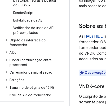
da imagem do s
Diretórios
,
regras e política
do SELinux
mais recente do
Render
Script
Estabilidade da ABI
Sobre as 
Verificador de usos de ABI
pré-compilados
As
HALs HIDL
,
Objeto da interface do
fornecedor. O 
fornecedor
fornecedor pod
AIDL
do VNDK. Como 
adequados na i
Binder (comunicação entre
processos)
Carregador de inicialização
Observação
Partições
VNDK-core
Tamanho de página de 16 KB
Nível da API do fornecedor
O conjunto de 
somente
para 