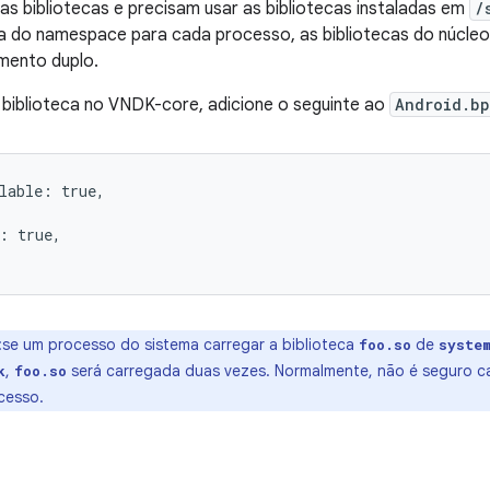
s bibliotecas e precisam usar as bibliotecas instaladas em
/
ita do namespace para cada processo, as bibliotecas do núcl
mento duplo.
a biblioteca no VNDK-core, adicione o seguinte ao
Android.bp
lable: true,

: true,

:se um processo do sistema carregar a biblioteca
de
foo.so
syste
,
será carregada duas vezes. Normalmente, não é seguro ca
k
foo.so
cesso.