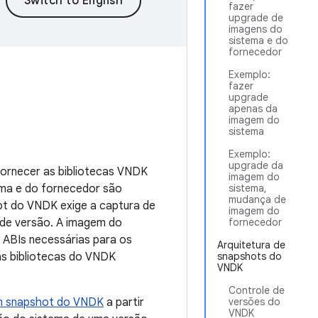
fazer
upgrade de
imagens do
sistema e do
fornecedor
Exemplo:
fazer
upgrade
apenas da
imagem do
sistema
Exemplo:
upgrade da
ornecer as bibliotecas VNDK
imagem do
ema e do fornecedor são
sistema,
mudança de
ot do VNDK exige a captura de
imagem do
de versão. A imagem do
fornecedor
 ABIs necessárias para os
Arquitetura de
s bibliotecas do VNDK
snapshots do
VNDK
Controle de
um snapshot do VNDK
a partir
versões do
VNDK