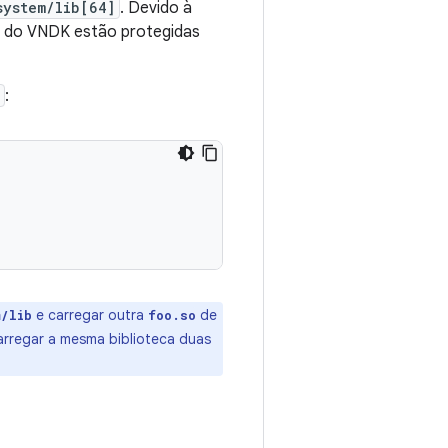
system/lib[64]
. Devido à
eo do VNDK estão protegidas
:
e carregar outra
de
m/lib
foo.so
rregar a mesma biblioteca duas