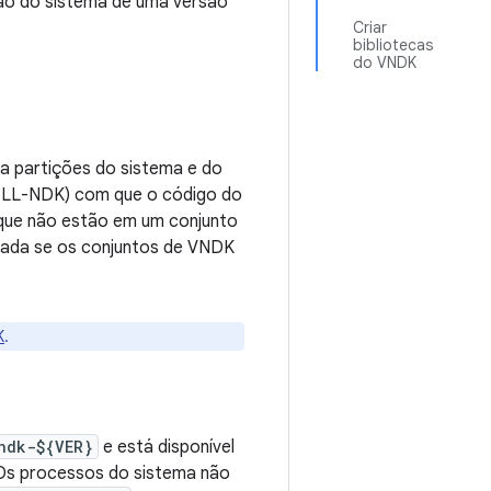
ão do sistema de uma versão
Criar
bibliotecas
do VNDK
ra partições do sistema e do
e LL-NDK) com que o código do
 que não estão em um conjunto
tada se os conjuntos de VNDK
.
K
.
ndk-${VER}
e está disponível
 Os processos do sistema não