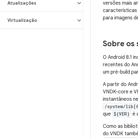
versões mais a
Atualizações
características
para imagens d
Virtualização
Sobre os
O Android 8.1 in
recentes do An
um pré-build pa
A partir do And
VNDK-core e VN
instantâneos n
/system/lib[
que
${VER}
é 
Como as biblio
do VNDK também