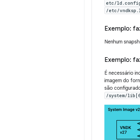
etc/ld.confi
/etc/vndksp.
Exemplo: fa
Nenhum snapsho
Exemplo: fa
É necessário in
imagem do forn
são configurad
/system/lib[