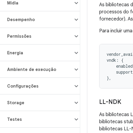
Mídia
As bibliotecas
processos do fo
fornecedor). A
Desempenho
Para incluir um
Permissões
Energia
vendor_avai
vndk: {

    enabled
Ambiente de execução
    support
},
Configurações
LL-NDK
Storage
As bibliotecas
Testes
bibliotecas stu
bibliotecas LL-