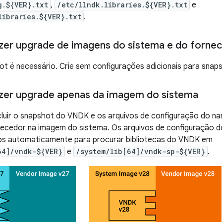
g.${VER}.txt
,
/etc/llndk.libraries.${VER}.txt
e
libraries.${VER}.txt
.
zer upgrade de imagens do sistema e do forne
t é necessário. Crie sem configurações adicionais para sna
zer upgrade apenas da imagem do sistema
cluir o snapshot do VNDK e os arquivos de configuração do na
ecedor na imagem do sistema. Os arquivos de configuração d
os automaticamente para procurar bibliotecas do VNDK em
64]/vndk-${VER}
e
/system/lib[64]/vndk-sp-${VER}
.