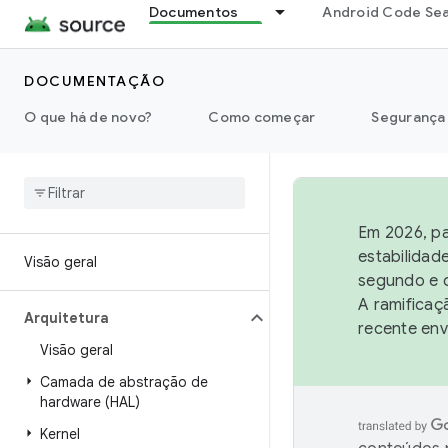
Documentos
Android Code Se
DOCUMENTAÇÃO
O que há de novo?
Como começar
Segurança
Em 2026, pa
estabilidad
Visão geral
segundo e q
A ramificaç
Arquitetura
recente env
Visão geral
Camada de abstração de
hardware (HAL)
Kernel