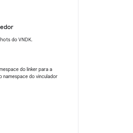
cedor
pshots do VNDK.
mespace do linker para a
o namespace do vinculador