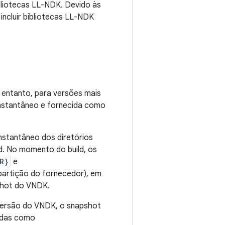
bliotecas LL-NDK. Devido às
ncluir bibliotecas LL-NDK
 entanto, para versões mais
nstantâneo e fornecida como
instantâneo dos diretórios
. No momento do build, os
R}
e
partição do fornecedor), em
pshot do VNDK.
versão do VNDK, o snapshot
ladas como