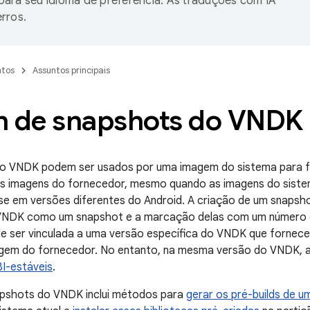
ara seu idioma de preferência. As traduções com IA
rros.
tos
Assuntos principais
n de snapshots do VNDK
o VNDK podem ser usados por uma imagem do sistema para f
as imagens do fornecedor, mesmo quando as imagens do sist
se em versões diferentes do Android. A criação de um snapsh
 VNDK como um snapshot e a marcação delas com um número 
e ser vinculada a uma versão específica do VNDK que fornece
gem do fornecedor. No entanto, na mesma versão do VNDK, a
I-estáveis
.
apshots do VNDK inclui métodos para
gerar os pré-builds de 