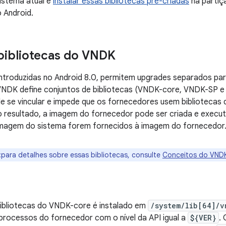
istema atual e
instalar essas bibliotecas pré-criadas
na partiç
 Android.
bibliotecas do VNDK
 introduzidas no Android 8.0, permitem upgrades separados pa
VNDK define conjuntos de bibliotecas (VNDK-core, VNDK-SP 
e se vincular e impede que os fornecedores usem bibliotecas
resultado, a imagem do fornecedor pode ser criada e execu
magem do sistema forem fornecidos à imagem do fornecedor
:para detalhes sobre essas bibliotecas, consulte
Conceitos do VND
bibliotecas do VNDK-core é instalado em
/system/lib[64]/v
processos do fornecedor com o nível da API igual a
${VER}
.