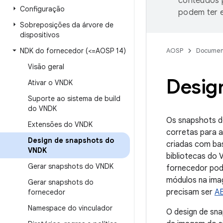
conteúdos p
Configuração
podem ter e
Sobreposições da árvore de
dispositivos
NDK do fornecedor (<=AOSP 14)
AOSP
Documen
Visão geral
Desig
Ativar o VNDK
Suporte ao sistema de build
do VNDK
Os snapshots d
Extensões do VNDK
corretas para 
Design de snapshots do
criadas com ba
VNDK
bibliotecas do
Gerar snapshots do VNDK
fornecedor pod
módulos na ima
Gerar snapshots do
precisam ser
AB
fornecedor
Namespace do vinculador
O design de sn