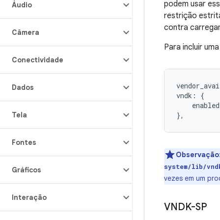
podem usar essa
Áudio
restrição estr
contra carrega
Câmera
Para incluir um
Conectividade
vendor_avai
Dados
vndk: {

    enabled
Tela
},
Fontes
Observação
system/lib/vnd
Gráficos
vezes em um pro
Interação
VNDK-SP