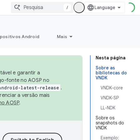
/
positivos Android
Mais
Nesta página
Sobre as
ável e garantir a
bibliotecas do
VNDK
igo-fonte no AOSP no
android-latest-release
.
VNDK-core
renciar a versão mais
VNDK-SP
no AOSP
.
LL-NDK
Sobre os
snapshots do
VNDK
Exemplo: