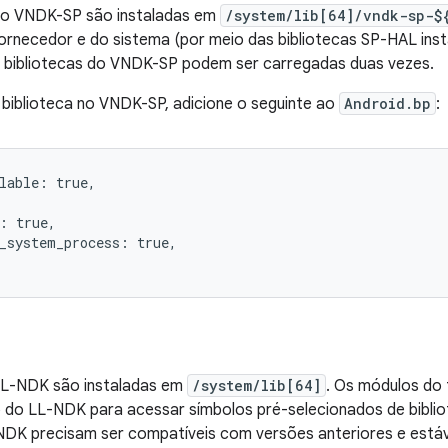
 do VNDK-SP são instaladas em
/system/lib[64]/vndk-sp-$
rnecedor e do sistema (por meio das bibliotecas SP-HAL inst
s bibliotecas do VNDK-SP podem ser carregadas duas vezes.
a biblioteca no VNDK-SP, adicione o seguinte ao
Android.bp
:
lable: true,

: true,

_system_process: true,

 LL-NDK são instaladas em
/system/lib[64]
. Os módulos do
b do LL-NDK para acessar símbolos pré-selecionados de bibli
NDK precisam ser compatíveis com versões anteriores e estáv