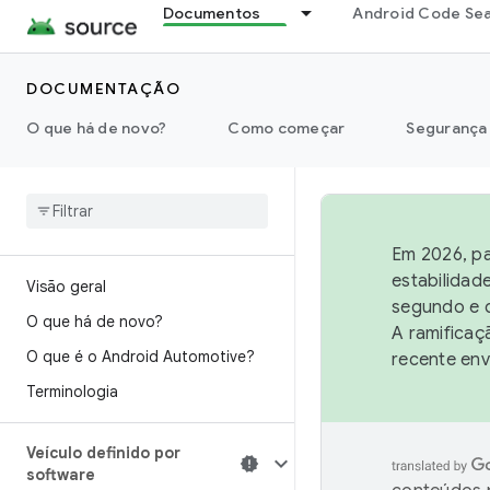
Documentos
Android Code Se
DOCUMENTAÇÃO
O que há de novo?
Como começar
Segurança
Em 2026, pa
estabilidad
Visão geral
segundo e q
O que há de novo?
A ramificaç
O que é o Android Automotive?
recente env
Terminologia
Veículo definido por
software