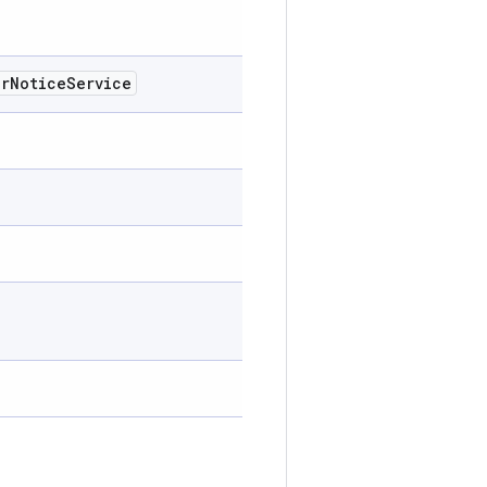
er
Notice
Service