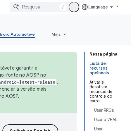
/
roid Automotive
Mais
Nesta página
Lista de
ável e garantir a
recursos
opcionais
igo-fonte no AOSP no
android-latest-release
.
Ativar e
desativar
renciar a versão mais
recursos de
no AOSP
.
controle do
carro
Usar RROs
Usar a VHAL
Usar