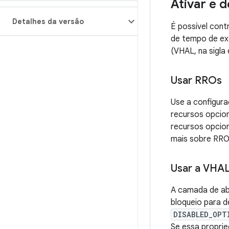
Ativar e 
Detalhes da versão
É possível cont
de tempo de ex
(VHAL, na sigla 
Usar RROs
Use a configur
recursos opcion
recursos opcion
mais sobre RRO
Usar a VHA
A camada de ab
bloqueio para d
DISABLED_OPT
Se essa proprie