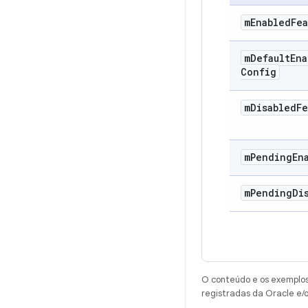
m
Enabled
Fea
m
Default
Ena
Config
m
Disabled
Fe
m
Pending
En
m
Pending
Di
O conteúdo e os exemplos 
registradas da Oracle e/o