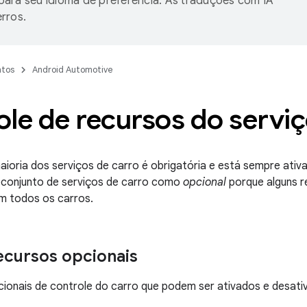
ara seu idioma de preferência. As traduções com IA
rros.
tos
Android Automotive
le de recursos do serviç
aioria dos serviços de carro é obrigatória e está sempre ativa
bconjunto de serviços de carro como
opcional
porque alguns 
m todos os carros.
recursos opcionais
ionais de controle do carro que podem ser ativados e desativ