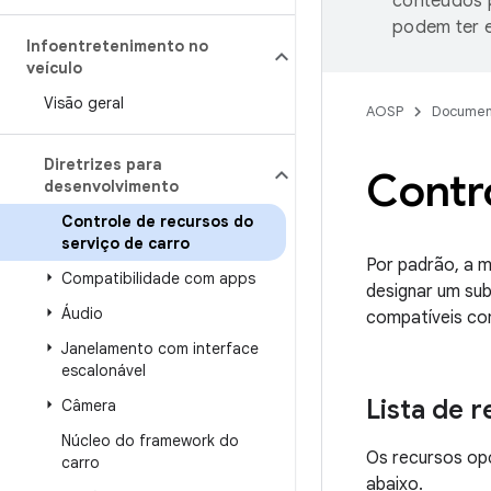
conteúdos p
podem ter e
Infoentretenimento no
veículo
Visão geral
AOSP
Documen
Diretrizes para
Contro
desenvolvimento
Controle de recursos do
serviço de carro
Por padrão, a m
Compatibilidade com apps
designar um su
Áudio
compatíveis co
Janelamento com interface
escalonável
Lista de 
Câmera
Núcleo do framework do
Os recursos opc
carro
abaixo.