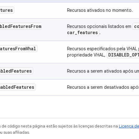
tures
Recursos ativados no momento.
bled
Features
From
c
Recursos opcionais listados em
car
_
features
.
atures
From
Vhal
Recursos especificados pela VHAL
DISABLED
_
OP
propriedade VHAL,
abled
Features
Recursos a serem ativados após uma
sabled
Features
Recursos a serem desativados após
de código nesta página estão sujeitos às licenças descritas na
Licença d
u suas afiliadas.