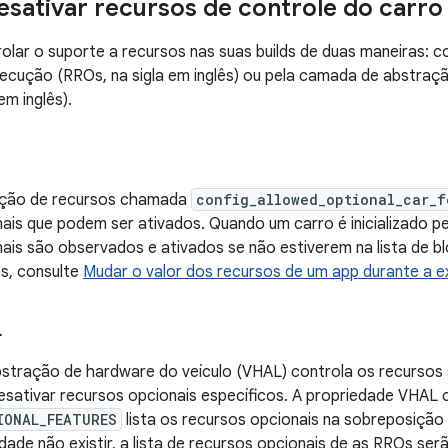
desativar recursos de controle do carro
rolar o suporte a recursos nas suas builds de duas maneiras:
ecução (RROs, na sigla em inglês) ou pela camada de abstraç
em inglês).
ação de recursos chamada
config_allowed_optional_car_f
ais que podem ser ativados. Quando um carro é inicializado pel
ais são observados e ativados se não estiverem na lista de b
s, consulte
Mudar o valor dos recursos de um app durante a 
L
stração de hardware do veículo (VHAL) controla os recursos 
esativar recursos opcionais específicos. A propriedade VHA
IONAL_FEATURES
lista os recursos opcionais na sobreposição
dade não existir, a lista de recursos opcionais de as RROs ser