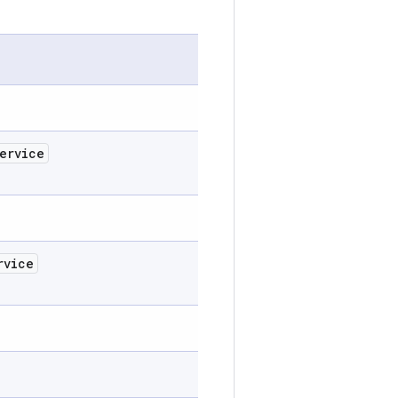
ervice
rvice