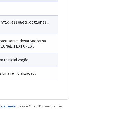
onfig
_
allowed
_
optional
_
 para serem desativados na
TIONAL
_
FEATURES
.
 reinicialização.
 uma reinicialização.
e conteúdo
. Java e OpenJDK são marcas