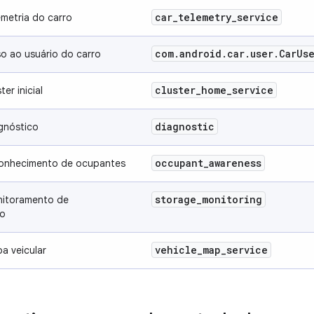
car
_
telemetry
_
service
emetria do carro
com
.
android
.
car
.
user
.
Car
Us
so ao usuário do carro
cluster
_
home
_
service
er inicial
diagnostic
gnóstico
occupant
_
awareness
conhecimento de ocupantes
storage
_
monitoring
nitoramento de
o
vehicle
_
map
_
service
a veicular