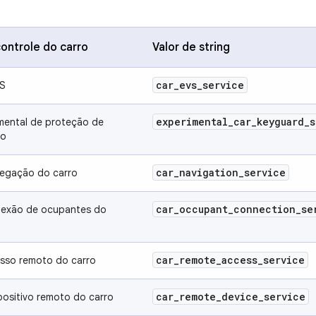
ontrole do carro
Valor de string
car
_
evs
_
service
VS
experimental
_
car
_
keyguard
_
s
mental de proteção de
ro
car
_
navigation
_
service
vegação do carro
car
_
occupant
_
connection
_
se
nexão de ocupantes do
car
_
remote
_
access
_
service
esso remoto do carro
car
_
remote
_
device
_
service
positivo remoto do carro