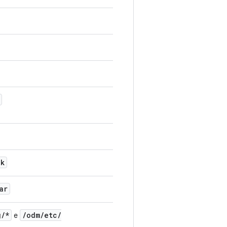
pk
ar
g
/
*
/
odm
/
etc
/
e