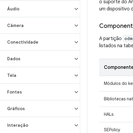
o suporte do A
um dispositivo
Áudio
Component
Câmera
A partição
odm
Conectividade
listados na tabe
Dados
Componente
Tela
Módulos do ker
Fontes
Bibliotecas nat
Gráficos
HALs
Interação
SEPolicy