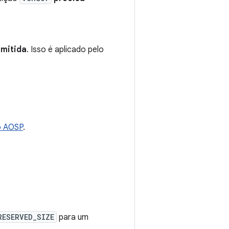
rmitida
. Isso é aplicado pelo
o AOSP
.
RESERVED_SIZE
para um