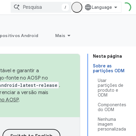
/
positivos Android
Mais
Nesta página
Sobre as
ável e garantir a
partições ODM
igo-fonte no AOSP no
Usar
android-latest-release
.
partições de
produto e
renciar a versão mais
ODM
no AOSP
.
Componentes
do ODM
Nenhuma
imagem
personalizada