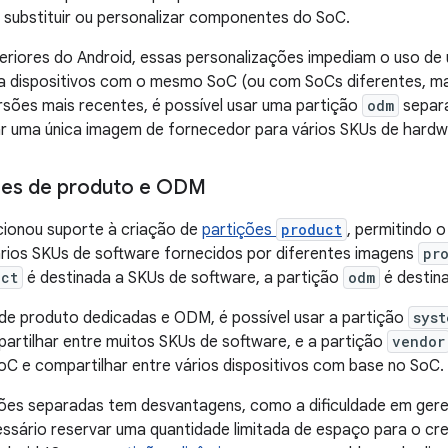
ubstituir ou personalizar componentes do SoC.
eriores do Android, essas personalizações impediam o uso de
a dispositivos com o mesmo SoC (ou com SoCs diferentes, ma
rsões mais recentes, é possível usar uma partição
odm
separa
ar uma única imagem de fornecedor para vários SKUs de hardw
ões de produto e ODM
cionou suporte à criação de
partições
product
, permitindo 
rios SKUs de software fornecidos por diferentes imagens
pr
uct
é destinada a SKUs de software, a partição
odm
é destin
de produto dedicadas e ODM, é possível usar a partição
syst
artilhar entre muitos SKUs de software, e a partição
vendor
oC e compartilhar entre vários dispositivos com base no SoC.
ções separadas tem desvantagens, como a dificuldade em gere
ssário reservar uma quantidade limitada de espaço para o cr