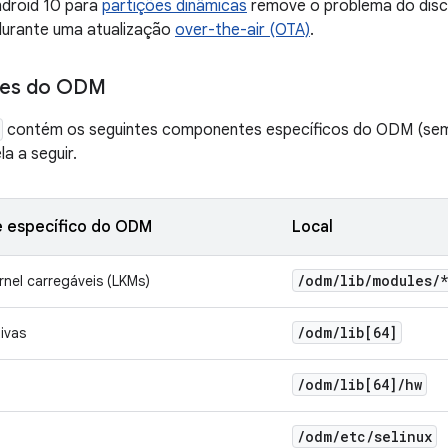
ndroid 10 para
partições dinâmicas
remove o problema do disco
 durante uma atualização
over-the-air (OTA)
.
es do ODM
contém os seguintes componentes específicos do ODM (sem
la a seguir.
 específico do ODM
Local
/
odm
/
lib
/
modules
/
*
nel carregáveis (LKMs)
/
odm
/
lib[64]
ivas
/
odm
/
lib[64]
/
hw
/
odm
/
etc
/
selinux