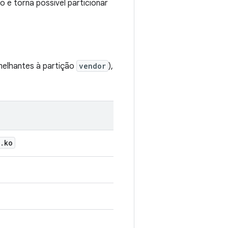
 e torna possível particionar
elhantes à partição
vendor
),
.
ko