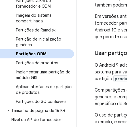
Partições DLKM do
também podem s
fornecedor e ODM
Imagem do sistema
Em versões ant
compartilhada
fornecedor par
Android 10 e ve
Partições de Ramdisk
que permite us
Partição de inicialização
genérica
Usar partiç
Partições ODM
Partições de produtos
O Android 9 adi
sistema para vá
Implementar uma partição do
módulo GKI
partição
prod
Aplicar interfaces de partição
Com partições 
de produtos
genérico e comp
Partições do SO confiáveis
específico do S
Tamanho de página de 16 KB
O uso de parti
Nível da API do fornecedor
exemplo, é nece