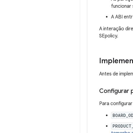
funcionar
A ABI ent
A interação dir
SEpolicy.
Implemen
Antes de implem
Configurar
Para configurar
BOARD_O
PRODUCT