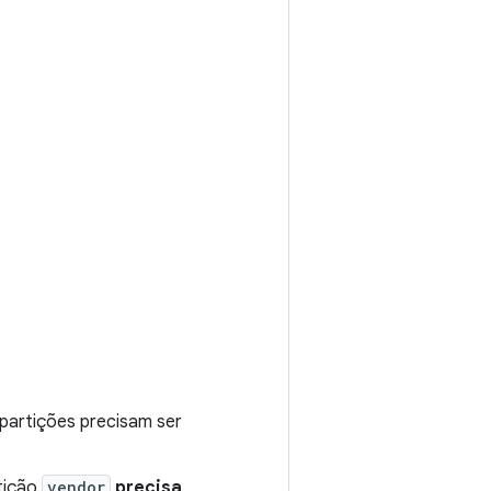
 partições precisam ser
tição
vendor
precisa