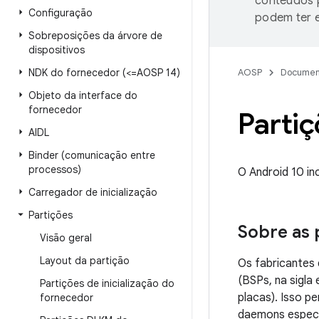
conteúdos p
Configuração
podem ter e
Sobreposições da árvore de
dispositivos
NDK do fornecedor (<=AOSP 14)
AOSP
Documen
Objeto da interface do
fornecedor
Parti
AIDL
Binder (comunicação entre
processos)
O Android 10 in
Carregador de inicialização
Partições
Sobre as
Visão geral
Layout da partição
Os fabricantes 
(BSPs, na sigla
Partições de inicialização do
placas). Isso p
fornecedor
daemons especí