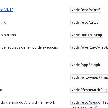
/
odm
/
etc
/
vintf
to VINTF
t.rc
/
odm
/
etc
/
init
/
odm
/
build
.
prop
do sistema
/
odm
/
overlay
/
*
.
apk
 de recursos de tempo de execução
/
odm
/
app
/
*
.
apk
/
odm
/
priv-app
/
*
.
a
/
odm
/
framework
/
*
.
j
va
/
odm
/
etc
/
sysconfi
 do sistema do Android Framework
permissions
/
*