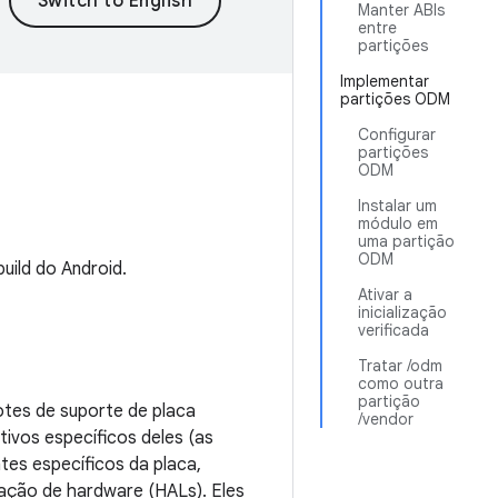
Manter ABIs
entre
partições
Implementar
partições ODM
Configurar
partições
ODM
Instalar um
módulo em
uma partição
ODM
uild do Android.
Ativar a
inicialização
verificada
Tratar /odm
como outra
partição
cotes de suporte de placa
/vendor
tivos específicos deles (as
tes específicos da placa,
ação de hardware (HALs). Eles