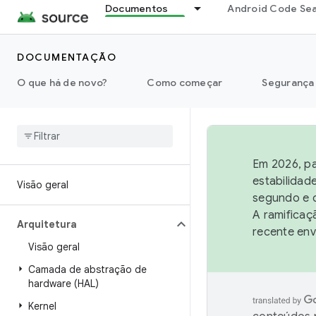
Documentos
Android Code Se
DOCUMENTAÇÃO
O que há de novo?
Como começar
Segurança
Em 2026, pa
estabilidad
Visão geral
segundo e q
A ramificaç
Arquitetura
recente env
Visão geral
Camada de abstração de
hardware (HAL)
Kernel