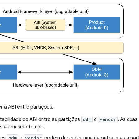
 a ABI entre partições.
tabilidade de ABI entre as partições
odm
e
vendor
. As duas
as ao mesmo tempo.
ões
odm
e
vendor
podem depender uma da outra, mas a par