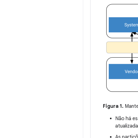
Figura 1.
Manter
Não há es
atualizad
As partiç