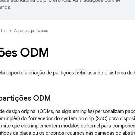
ara seu idioma de preferência. As traduções com IA
rros.
tos
Assuntos principais
ções ODM
clui suporte à criação de partições
odm
usando o sistema de b
 partições ODM
de design original (ODMs, na sigla em inglês) personalizam pa
 em inglês) do fornecedor do system on chip (SoC) para disposi
ermite que eles implementem módulos de kernel para componen
ficos da placa ou os próprios recursos nas camadas de abstr