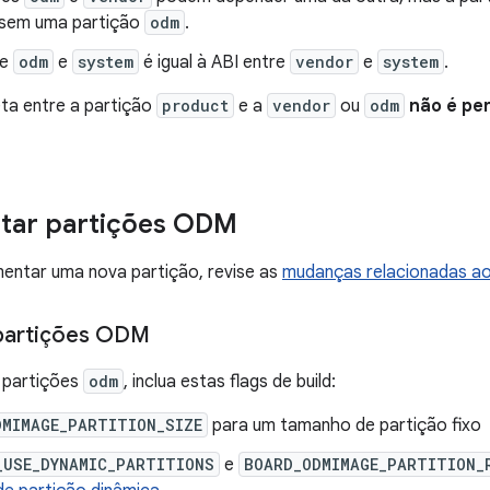
 sem uma partição
odm
.
re
odm
e
system
é igual à ABI entre
vendor
e
system
.
eta entre a partição
product
e a
vendor
ou
odm
não é pe
tar partições ODM
entar uma nova partição, revise as
mudanças relacionadas a
 partições ODM
 partições
odm
, inclua estas flags de build:
DMIMAGE_PARTITION_SIZE
para um tamanho de partição fixo
_USE_DYNAMIC_PARTITIONS
e
BOARD_ODMIMAGE_PARTITION_