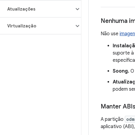
Atualizações
Nenhuma im
Virtualização
Não use
imagen
Instalaç
suporte à
específica
Soong.
Atualiza
podem ser
Manter ABIs
A partição
odm
aplicativo (ABI)