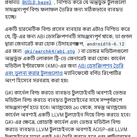
প্রধানত
BUILD.bazel
, নিশ্চিত করে যে অন্তর্ভুক্ত টুলগুলো
সামঞ্জস্যপূর্ণ বিল্ড ফলাফল তৈরির জন্য সঠিকভাবে ব্যবহৃত
হচ্ছে।
একটি হারমেটিক বিল্ড প্রসেস ব্যবহার করা এটাও নিশ্চিত করে
যে, ট্রি-এর জন্য ABI ডেসক্রিপশনটি সামঞ্জস্যপূর্ণ থাকে, তা গুগল
দ্বারা জেনারেট করা হোক (উদাহরণস্বরূপ,
android16-6.12
এর জন্য
gki/aarch64/abi.stg
) বা ভেন্ডর মডিউলগুলো
অন্তর্ভুক্ত একটি লোকাল ট্রি-তে জেনারেট করা হোক। কার্নেল
মডিউল ইন্টারফেস (KMI)-এর জন্য
ABI ডেসক্রিপশন তৈরি
এবং তুলনা করার টুলগুলোও
ম্যানিফেস্টে বর্ণিত রিপোটির
অংশ হিসেবে সরবরাহ করা হয়।
GKI কার্নেল বিল্ড করতে ব্যবহৃত টুলচেইনটি অবশ্যই ভেন্ডর
মডিউল বিল্ড করতে ব্যবহৃত টুলচেইনের সাথে সম্পূর্ণরূপে
সামঞ্জস্যপূর্ণ হতে হবে। অ্যান্ড্রয়েড ১০ থেকে, সমস্ত অ্যান্ড্রয়েড
কার্নেল অবশ্যই একটি LLVM টুলচেইন দিয়ে বিল্ড করতে হবে।
GKI-এর ক্ষেত্রে, প্রোডাক্ট কার্নেল এবং ভেন্ডর মডিউল বিল্ড
করতে ব্যবহৃত LLVM টুলচেইনকে অবশ্যই AOSP-এর LLVM