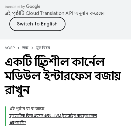
এই পৃষ্ঠাটি
Cloud Translation API
অনুবাদ করেছে।
AOSP
ডক্স
মূল বিষয়
একটি স্থিতিশীল কার্নেল
মডিউল ইন্টারফেস বজায়
রাখুন
এই পৃষ্ঠায় যা যা আছে
হারমেটিক বিল্ড প্রসেস এবং LLVM টুলচেইন ব্যবহার করুন
এরপর কী?