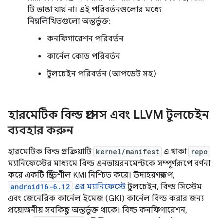
টি ভাঙা যায় না। এই পরিবর্তনগুলোর মধ্যে
নিম্নলিখিতগুলো অন্তর্ভুক্ত:
কনফিগারেশন পরিবর্তন
কার্নেল কোড পরিবর্তন
টুলচেইন পরিবর্তন (আপডেট সহ)
হারমেটিক বিল্ড প্রসেস এবং LLVM টুলচেইন
ব্যবহার করুন
হারমেটিক বিল্ড প্রক্রিয়াটি
kernel/manifest
এ থাকা
repo
ম্যানিফেস্টের মাধ্যমে বিল্ড এনভায়রনমেন্টকে সম্পূর্ণরূপে বর্ণনা
করে একটি স্থিতিশীল KMI নিশ্চিত করে। উদাহরণস্বরূপ,
android16-6.12
এর ম্যানিফেস্টে
টুলচেইন, বিল্ড সিস্টেম
এবং জেনেরিক কার্নেল ইমেজ (GKI) কার্নেল বিল্ড করার জন্য
প্রয়োজনীয় সবকিছু অন্তর্ভুক্ত থাকে। বিল্ড কনফিগারেশন,