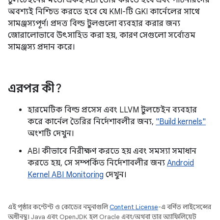
টুলচেইনের মতো একই ABI তৈরি করতে হবে এবং পার্টনারদের
অবশ্যই নিশ্চিত করতে হবে যে KMI-টি GKI কার্নেলের সাথে
সামঞ্জস্যপূর্ণ। প্রদত্ত বিল্ড টুলগুলো ব্যবহার করার জন্য
জোরালোভাবে উৎসাহিত করা হয়, কারণ সেগুলো সর্বোত্তম
সামঞ্জস্য প্রদান করে।
এরপর কী?
হারমেটিক বিল্ড প্রসেস এবং LLVM টুলচেইন ব্যবহার
করে কার্নেল তৈরির নির্দেশাবলীর জন্য,
"Build kernels"
অংশটি দেখুন।
ABI কীভাবে নিরীক্ষণ করতে হয় এবং সমস্যা সমাধান
করতে হয়, সে সম্পর্কিত নির্দেশাবলীর জন্য
Android
Kernel ABI Monitoring
দেখুন।
এই পৃষ্ঠার কন্টেন্ট ও কোডের নমুনাগুলি
Content License
-এ বর্ণিত লাইসেন্সের
অধীনস্থ। Java এবং OpenJDK হল Oracle এবং/অথবা তার অ্যাফিলিয়েট