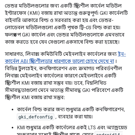
ভেন্ডর মডিউলগুলোর জন্য একটি স্থিতিশীল কার্নেল মডিউল
ইন্টারফেস (KMI) বজায় রাখা অত্যন্ত গুরুত্বপূর্ণ। GKI কার্নেলটি
বাইনারি আকারে বিল্ড ও সরবরাহ করা হয় এবং ভেন্ডর-
লোডেবল মডিউলগুলো একটি পৃথক ট্রি-তে বিল্ড করা হয়।
ফলস্বরূপ GKI কার্নেল এবং ভেন্ডর মডিউলগুলোকে এমনভাবে
কাজ করতে হবে যেন সেগুলো একসাথে বিল্ড করা হয়েছে।
সাধারণত, লিনাক্স কমিউনিটি মেইনলাইন কার্নেলের জন্য
ইন-
কার্নেল ABI স্থিতিশীলতার ধারণাকে ভালো চোখে দেখে না
।
বিভিন্ন টুলচেইন, কনফিগারেশন এবং ক্রমাগত পরিবর্তনশীল
লিনাক্স মেইনলাইন কার্নেলের কারণে মেইনলাইনে একটি
স্থিতিশীল KMI বজায় রাখা সম্ভব নয়। তবে, নিম্নলিখিত
সীমাবদ্ধতাগুলো মেনে অত্যন্ত সীমাবদ্ধ GKI পরিবেশে একটি
স্থিতিশীল KMI বজায় রাখা সম্ভব:
কার্নেল বিল্ড করার জন্য শুধুমাত্র একটি কনফিগারেশন,
gki_defconfig
, ব্যবহার করা যায়।
KMI শুধুমাত্র একটি কার্নেলের একই LTS এবং অ্যান্ড্রয়েড
android14-