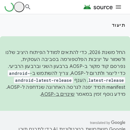
תיעוד
החל משנת 2026, כדי להתאים למודל הפיתוח היציב שלנו
ולשמור על יציבות הפלטפורמה בסביבה העסקית,
נפרסם קוד מקור ב-AOSP ברבעון השני וברבעון הרביעי.
כדי ליצור ולתרום ל-AOSP, צריך להשתמש ב-
android-
latest-release
. הענף
android-latest-release
manifest תמיד יפנה לגרסה האחרונה שנדחפה ל-AOSP.
מידע נוסף זמין במאמר
שינויים ב-AOSP
.
‫Google משתמשת בטכנולוגיית AI כדי לתרגם תוכן