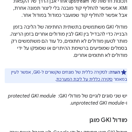
תכונות חדשות של upstream אחרי אבן הדרך של הקפאת
KMI. אי אפשר להחליף קוד מובנה בלי ליצור תמונה אחרת,
אבל אפשר להחליף קוד שמועבר כמודול במודול אחר.
מודולי GKI משתמשים בתשתית החתימה של הליבה בזמן
הבנייה כדי להבדיל בין GKI לבין מודולים אחרים בזמן הריצה.
מותר לטעון מודולים לא חתומים, כל עוד הם משתמשים רק
בסמלים שמופיעים ברשימת ההיתרים או שסופקו על ידי
מודולים לא חתומים אחרים.
הערה:
לסקירה כללית של מונחים שקשורים ל-GKI, אפשר לעיין
במאמר
סקירה כללית על ליבת המערכת
.
יש שני סוגים לוגיים של מודולי GKI: ‏
protected GKI module
ו-
unprotected GKI module
.
מודול GKI מוגן