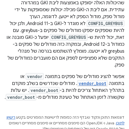
שהיכולות האלה יסופקו באמצעות ליבת GKI במהדורה
עתידית. אם ליבת ה-GKI מכילה יכולות שמסופקות על ידי
מודול ספק, מודול הספק לא ייטען. לדוגמה, הערך
CONFIG_GREYBUS
לא מוגדר ל-GKI ב-Android 11, ולכן יכול
להיות שספקים יספקו מודולים של ספקים ב-greybus. עם
זאת, יכול להיות ש-
CONFIG_GREYBUS
יופעל כ-GKI מובנה או
כמודול ב-Android 12, ובמקרה כזה מודולים של ספקים ב-
greybus לא ייטענו. מומלץ להשתמש בגרסה של מנהלי
התקנים שלא ספציפיים לספק אם הם מועברים כמודולים של
ספק.
אפשר להציג מודולים של ספקים בתמונה
vendor
או
בתמונה
vendor_boot
. מודולים שנדרשים בשלב מוקדם
בתהליך האתחול צריכים להיות ב-
vendor_boot
. יש עלות
שקשורה לזמן האתחול של טעינת מודולים מ-
vendor_boot
.
דוגמאות התוכן והקוד שבדף הזה כפופות לרישיונות המפורטים בקטע
רישיון
לתוכן
.‏ Java ו-OpenJDK הם סימנים מסחריים או סימנים מסחריים רשומים
של חברת Oracle ו/או של השותפים העצמאיים שלה.