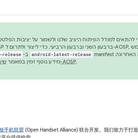
 משנת 2026, כדי להתאים למודל הפיתוח היציב שלנו ולשמור על יציבות
-release
ב-
. הענף
android-latest-release
manifest תמיד יפנה לגרסה האחרונה
שנדחפה ל-AOSP. מידע נוסף זמין במאמר
שינויים ב-AOSP
.
放手机联盟
(Open Handset Alliance) 联合开发。我们
为开发平台提供给您。