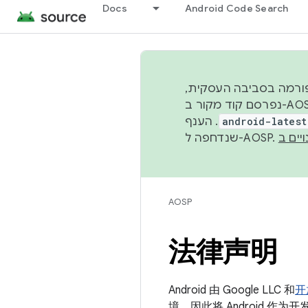
Docs
Android Code Search
 הפלטפורמה בסביבה העסקית
נפרסם קוד מקור ב-AOSP ברבעון השני וברבעון הרביעי. כדי ליצור ולתרום ל-AOSP, צריך להשתמש
android-latest
AOSP
法律声明
Android 由 Google LLC 和
开
境，因此将 Android 作