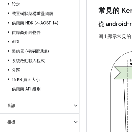
設定
常見的 Ker
裝置樹狀架構重疊圖層
供應商 NDK (<=AOSP 14)
從 android-
供應商介面物件
圖 1 顯示常見的 
AIDL
繫結器 (程序間通訊)
系統啟動載入程式
分區
16 KB 頁面大小
供應商 API 級別
音訊
相機