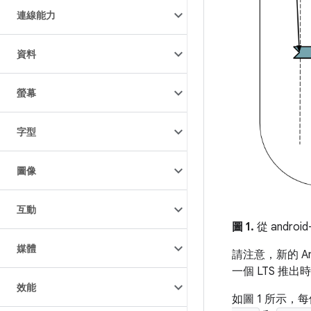
連線能力
資料
螢幕
字型
圖像
互動
圖 1.
從 androi
媒體
請注意，新的 An
一個 LTS 推出
效能
如圖 1 所示，