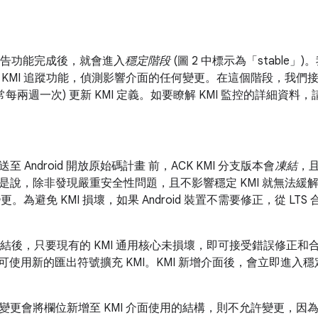
分支宣告功能完成後，就會進入
穩定階段
(圖 2 中標示為「stable」
)
 KMI 追蹤功能，偵測影響介面的任何變更。在這個階段，我們接受
常每兩週一次) 更新 KMI 定義。如要瞭解 KMI 監控的詳細資料
 Android 開放原始碼計畫 前，ACK KMI 分支版本會
凍結
，
是說，除非發現嚴重安全性問題，且不影響穩定 KMI 就無法緩
變更。為避免 KMI 損壞，如果 Android 裝置不需要修正，從 
分支凍結後，只要現有的 KMI 通用核心未損壞，即可接受錯誤修
即可使用新的匯出符號擴充 KMI。KMI 新增介面後，會立即進
變更會將欄位新增至 KMI 介面使用的結構，則不允許變更，因