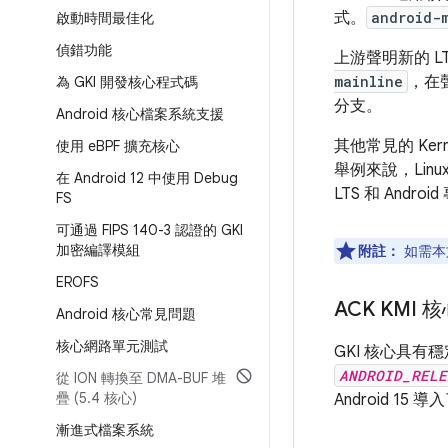
式。
android-
啟動時間最佳化
偵錯功能
上游聲明新的 L
mainline
，在
為 GKI 開發核心程式碼
分支。
Android 核心檔案系統支援
其他常見的 Ke
使用 e
BPF 擴充核心
舉例來說，Linux
在 Android 12 中使用 Debug
LTS 和 And
FS
可通過 FIPS 140-3 認證的 GKI
加密編譯模組
附註：
如需本
EROFS
ACK KMI
Android 核心常見問題
核心網路單元測試
GKI 核心具有
ANDROID_RELE
從 ION 轉換至 DMA-BUF 堆
疊 (5
.
4 核心)
Android 15 導
漸進式檔案系統