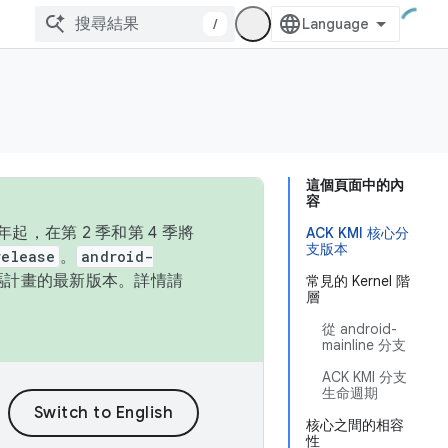
/
這個頁面中的內
容
，在第 2 季和第 4 季將
ACK KMI 核心分
支版本
release
。
android-
始碼計畫的最新版本。詳情請
常見的 Kernel 階
層
從 android-
mainline 分支
ACK KMI 分支
生命週期
核心之間的相容
性