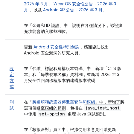
2026 年 3 月
、
Wear OS 安全性公告 - 2026 年 3
月
， 以及
Android XR 公告 - 2026 年 3 月
。
在「金鑰和 ID 認證」
中，說明在各種情況下，認證擴
充功能會納入哪些欄位。
更新
Android 安全性特別銘謝
，感謝協助找出
Android 安全漏洞的研究人員。
設
在「代號、標記和建構版本號碼」
中，新增「CTS 版
定
本」
和「每季發布名稱」
資料欄，並新增 2026 年 3
方
月安全性回溯移植版本的建構版本號碼。
式
測
在「
將選項和篩選器傳遞至套件和模組
」中，新增了將
java
_
test
_
host
試
選項傳遞至模組的範例，包括在
set-option
中使用
處理 Java 測試類別。
在「救援派對」
頁面中，根據使用者意見回饋更新