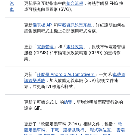
汽
更新語音互動指南中的
整合流程
，將熱字觸發 PNG 換
車
成可擴充向量圖形 (SVG)。
更新
儀表板 API
和
車載資訊娛樂系統
，詳細說明如何在
叢集應用程式主機上公開應用程式名稱。
更新「
電源管理
」和「
電源政策
」，反映車輛電源管理
服務 (CPMS) 和車輛電源政策精靈 (CPPD) 的重構作
業。
更新「
什麼是 Android Automotive？
」一文 和
車載資
訊娛樂系統
，加入軟體定義車輛 (SDV) 說明文件連
結，並更新 IVI 標題和樣式。
更新了可擴充式 UI 的
總覽
，新增說明版面配置行為的
設定 GIF。
更新了「軟體定義車輛 (SDV)」相關文件，包括：
軟
體定義車輛
、
下載、建構及執行
、
程式碼位置
、
雲端