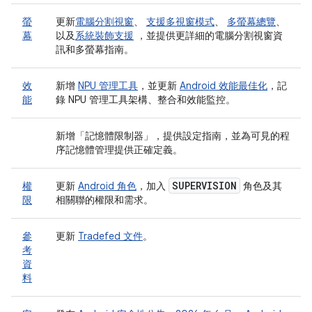
螢
更新
電腦分割視窗
、
支援多視窗模式
、
多螢幕總覽
、
幕
以及
系統裝飾支援
，並提供更詳細的電腦分割視窗資
訊和多螢幕指南。
效
新增
NPU 管理工具
，並更新
Android 效能最佳化
，記
能
錄 NPU 管理工具架構、整合和效能監控。
新增「記憶體限制器」
，提供設定指南，並為可見的程
序記憶體管理提供正確定義。
SUPERVISION
權
更新
Android 角色
，加入
角色及其
限
相關聯的權限和需求。
參
更新
Tradefed 文件
。
考
資
料