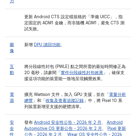
力
更新 Android CTS 設定檔規格的「準備 UICC」
，指
定固定的 ADM1 金鑰，而非隨機 ADM1，避免 CTS 測
試失敗。
圖
新增
DPU 讀回功能
。
像
互
將分段線性封包 (PWLE) 點之間所需的最短時間修正為
動
20 毫秒，請參閱「
實作分段線性封包效果
」，確保支
援這項功能的裝置能一致地呈現觸覺效果。
電
擴充 Wattson 文件，加入 GPU 支援，並在「
電量分析
源
總覽
」和「
收集及查看追蹤記錄
」中，將 Pixel 10 系
列裝置新增至支援的硬體清單。
安
發布
Android 安全性公告 - 2026 年 2 月
、
Android
全
Automotive OS 更新公告 - 2026 年 2 月
、
Pixel 更新
性
公告 - 2026 年 2 月
、
Wear OS 安全性公告 - 2026