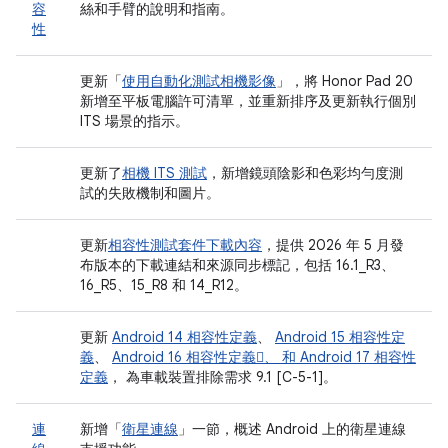
容
絲和手臂的說明和指南。
性
更新「
使用自動化測試相機影像
」，將 Honor Pad 20
新增至平板電腦許可清單，並重新排序及更新執行個別
ITS 場景的指示。
更新了
相機 ITS 測試
，新增鏡頭陰影和色彩均勻度測
試的失敗機制和圖片。
更新
相容性測試套件下載內容
，提供 2026 年 5 月發
布版本的下載連結和來源同步標記，包括 16.1_R3、
16_R5、15_R8 和 14_R12。
更新
Android 14 相容性定義
、
Android 15 相容性定
義
、
Android 16 相容性定義、 和
Android 17 相容性
定義
， 為車載裝置排除需求 9.1 [C-5-1]。
連
新增「
衛星連線
」一節，概述 Android 上的衛星連線