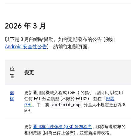
2026 年 3 月
以下是 3 月的網站異動。如需定期發布的公告 (例如
Android 安全性公告
)，請前往相關頁面。
位
變更
置
架
更新通用開機載入程式 (GBL) 的指引，說明可以使用
構
任何 FAT 分區類型 (不限於 FAT32)，並在「
部署
android
_
esp
GBL
」中，將
分區大小規定更新為 8
MB。
更新
通用核心映像檔 (GKI) 發布程序
，移除每週發布的
相關資訊 (因為已停止發布)，並重新編排表格。