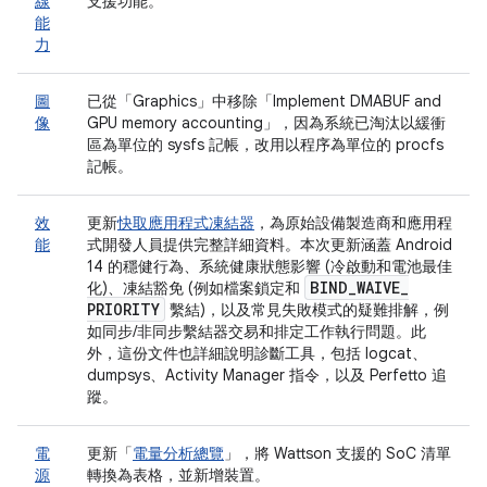
線
支援功能。
能
力
圖
已從「Graphics」
中移除「Implement DMABUF and
像
GPU memory accounting」
，因為系統已淘汰以緩衝
區為單位的 sysfs 記帳，改用以程序為單位的 procfs
記帳。
效
更新
快取應用程式凍結器
，為原始設備製造商和應用程
能
式開發人員提供完整詳細資料。本次更新涵蓋 Android
14 的穩健行為、系統健康狀態影響 (冷啟動和電池最佳
BIND
_
WAIVE
_
化)、凍結豁免 (例如檔案鎖定和
PRIORITY
繫結)，以及常見失敗模式的疑難排解，例
如同步/非同步繫結器交易和排定工作執行問題。此
外，這份文件也詳細說明診斷工具，包括 logcat、
dumpsys、Activity Manager 指令，以及 Perfetto 追
蹤。
電
更新「
電量分析總覽
」，將 Wattson 支援的 SoC 清單
源
轉換為表格，並新增裝置。