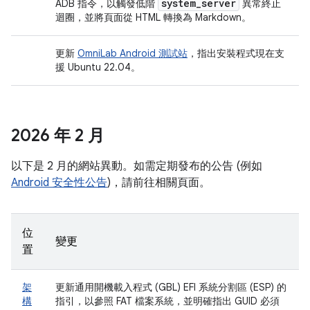
system
_
server
ADB 指令，以觸發低階
異常終止
迴圈，並將頁面從 HTML 轉換為 Markdown。
更新
OmniLab Android 測試站
，指出安裝程式現在支
援 Ubuntu 22.04。
2026 年 2 月
以下是 2 月的網站異動。如需定期發布的公告 (例如
Android 安全性公告
)，請前往相關頁面。
位
變更
置
架
更新通用開機載入程式 (GBL) EFI 系統分割區 (ESP) 的
構
指引，以參照 FAT 檔案系統，並明確指出 GUID 必須