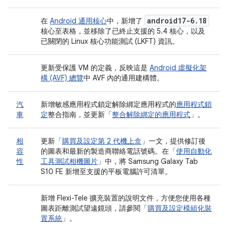
android17-6
.
18
在
Android 通用核心
中，新增了
核心至表格，並移除了已終止支援的 5.4 核心，以及
已關閉的 Linux 核心功能測試 (LKFT) 資訊。
更新受保護 VM 的定義，反映這是
Android 虛擬化架
構 (AVF) 總覽
中 AVF 內的通用建構體。
汽
新增敏感應用程式鎖定解除綁定應用程式的
應用程式鎖
車
定
整合指南，並更新「
整合解除綁定的應用程式
」。
相
更新「
購買及設定第 2 代機上盒
」一文，提供修訂後
容
的圖表和最新的製造商聯絡電話號碼。在「
使用自動化
性
工具測試相機圖片
」中，將 Samsung Galaxy Tab
S10 FE 新增至支援的平板電腦許可清單。
新增 Flexi-Tele 擴充裝置的說明文件，方便您使用各種
圖表距離測試望遠鏡頭，請參閱「
購買及設定模組化裝
置系統
」。