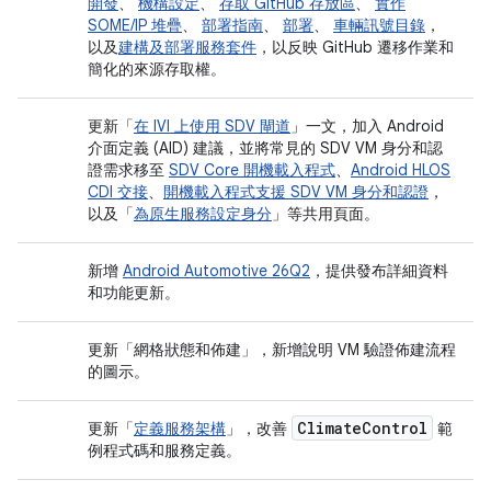
開發
、
機構設定
、
存取 GitHub 存放區
、
實作
SOME/IP 堆疊
、
部署指南
、
部署
、
車輛訊號目錄
，
以及
建構及部署服務套件
，以反映 GitHub 遷移作業和
簡化的來源存取權。
更新「
在 IVI 上使用 SDV 閘道
」一文，加入 Android
介面定義 (AID) 建議，並將常見的 SDV VM 身分和認
證需求移至
SDV Core 開機載入程式
、
Android HLOS
CDI 交接
、
開機載入程式支援 SDV VM 身分和認證
，
以及「
為原生服務設定身分
」等共用頁面。
新增
Android Automotive 26Q2
，提供發布詳細資料
和功能更新。
更新「網格狀態和佈建」
，新增說明 VM 驗證佈建流程
的圖示。
Climate
Control
更新「
定義服務架構
」，改善
範
例程式碼和服務定義。