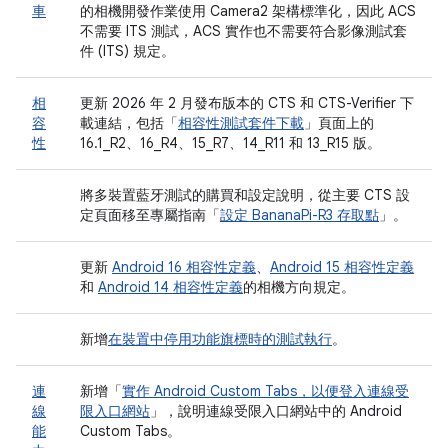
車
的相機開發作業使用 Camera2 架構標準化，因此 ACS
不需要 ITS 測試，ACS 實作也不需要符合影像測試套
件 (ITS) 規定。
相
更新 2026 年 2 月發布版本的 CTS 和 CTS-Verifier 下
容
載連結，包括「
相容性測試套件下載
」頁面上的
性
16.1_R2、16_R4、15_R7、14_R11 和 13_R15 版。
將多裝置藍牙測試的購買和設定說明，從主要 CTS 設
定頁面移至專屬指南「
設定 BananaPi-R3 存取點
」。
更新
Android 16 相容性定義
、
Android 15 相容性定義
和
Android 14 相容性定義
的相機方向規定。
新增
在裝置中停用功能旗標時的測試執行
。
連
新增「
實作 Android Custom Tabs，以便登入連線受
線
限入口網站
」，說明連線受限入口網站中的 Android
能
Custom Tabs。