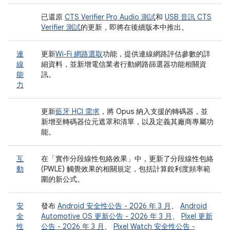
已還原
CTS Verifier Pro Audio 測試
和
USB 音訊 CTS
Verifier 測試
的更新，即將在後續版本中推出。
連
更新
Wi-Fi 網路選取
功能，提供連線網路評估參數的詳
線
細資料，並新增電信業者行動網路篩選器功能相關資
能
訊。
力
更新
藍牙 HCI 需求
，將 Opus 納入支援的轉碼器，並
新增至轉碼器位元遮罩和清單，以及定義其廠商專屬功
能。
互
在「實作分段線性包絡效果」
中，更新了分段線性包絡
動
(PWLE) 觸覺效果的相關規定，包括計算銳利度頻率範
圍的新公式。
安
發布
Android 安全性公告 - 2026 年 3 月
、
Android
全
Automotive OS 更新公告 - 2026 年 3 月
、
Pixel 更新
性
公告 - 2026 年 3 月
、
Pixel Watch 安全性公告 -