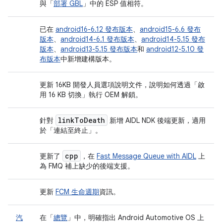
與「
部署 GBL
」中的 ESP 值相符。
已在
android16-6.12 發布版本
、
android15-6.6 發布
版本
、
android14-6.1 發布版本
、
android14-5.15 發布
版本
、
android13-5.15 發布版本
和
android12-5.10 發
布版本
中新增建構版本。
更新 16KB 開發人員選項說明文件，說明如何透過「啟
用 16 KB 切換」
執行 OEM 解鎖。
link
To
Death
針對
新增 AIDL NDK 後端更新，適用
於「連結至終止」
。
cpp
更新了
，在
Fast Message Queue with AIDL
上
為 FMQ 補上缺少的後端支援。
更新
FCM 生命週期
資訊。
汽
在「
總覽
」中，明確指出 Android Automotive OS 上