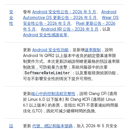
安
發布
Android 安全性公告 - 2026 年 5 月
、
Android
全
Automotive OS 更新公告 - 2026 年 5 月
、
Wear OS
性
安全性公告 - 2026 年 5 月
、
Pixel 更新公告 - 2026
年 5 月
、
Android XR 公告 - 2026 年 5 月
，以及
Android 安全性感謝名單
。
更新
Android 安全性功能
，並新增
速率限制
，說明
Android 16 QPR2 以上版本中改良的鎖定螢幕速率限
制實作方式。本次更新詳細說明瞭更嚴格的預設速率限
制政策，可防範暴力攻擊；系統伺服器中的次要
Software
Rate
Limiter
；以及重複猜測偵測功能，
可在不影響安全性的情況下提升可用性。
更新
核心中的控制流程完整性
，說明 Clang CFI (適用
於 Linux 6.0 以下版本) 和 Clang KCFI (適用於 Linux
6.1 以上版本) 的差異，並指出 KCFI 不需要連結時間最
佳化 (LTO)，因此可減少建構時間的負擔。
設
更新
代號、標記和版本號碼
，加入 2026 年 5 月安全