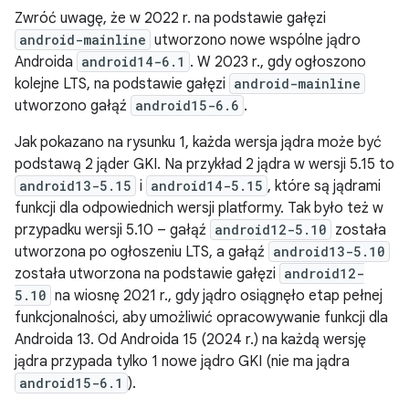
Zwróć uwagę, że w 2022 r. na podstawie gałęzi
android-mainline
utworzono nowe wspólne jądro
Androida
android14-6.1
. W 2023 r., gdy ogłoszono
kolejne LTS, na podstawie gałęzi
android-mainline
utworzono gałąź
android15-6.6
.
Jak pokazano na rysunku 1, każda wersja jądra może być
podstawą 2 jąder GKI. Na przykład 2 jądra w wersji 5.15 to
android13-5.15
i
android14-5.15
, które są jądrami
funkcji dla odpowiednich wersji platformy. Tak było też w
przypadku wersji 5.10 – gałąź
android12-5.10
została
utworzona po ogłoszeniu LTS, a gałąź
android13-5.10
została utworzona na podstawie gałęzi
android12-
5.10
na wiosnę 2021 r., gdy jądro osiągnęło etap pełnej
funkcjonalności, aby umożliwić opracowywanie funkcji dla
Androida 13. Od Androida 15 (2024 r.) na każdą wersję
jądra przypada tylko 1 nowe jądro GKI (nie ma jądra
android15-6.1
).