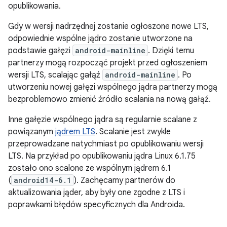
opublikowania.
Gdy w wersji nadrzędnej zostanie ogłoszone nowe LTS,
odpowiednie wspólne jądro zostanie utworzone na
podstawie gałęzi
android-mainline
. Dzięki temu
partnerzy mogą rozpocząć projekt przed ogłoszeniem
wersji LTS, scalając gałąź
android-mainline
. Po
utworzeniu nowej gałęzi wspólnego jądra partnerzy mogą
bezproblemowo zmienić źródło scalania na nową gałąź.
Inne gałęzie wspólnego jądra są regularnie scalane z
powiązanym
jądrem LTS
. Scalanie jest zwykle
przeprowadzane natychmiast po opublikowaniu wersji
LTS. Na przykład po opublikowaniu jądra Linux 6.1.75
zostało ono scalone ze wspólnym jądrem 6.1
(
android14-6.1
). Zachęcamy partnerów do
aktualizowania jąder, aby były one zgodne z LTS i
poprawkami błędów specyficznych dla Androida.