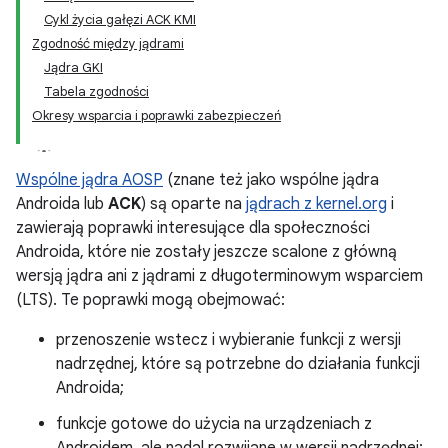
Cykl życia gałęzi ACK KMI
Zgodność między jądrami
Jądra GKI
Tabela zgodności
Okresy wsparcia i poprawki zabezpieczeń
Wspólne jądra AOSP
(znane też jako wspólne jądra
Androida lub
ACK
) są oparte na
jądrach z kernel.org
i
zawierają poprawki interesujące dla społeczności
Androida, które nie zostały jeszcze scalone z główną
wersją jądra ani z jądrami z długoterminowym wsparciem
(LTS). Te poprawki mogą obejmować:
przenoszenie wstecz i wybieranie funkcji z wersji
nadrzędnej, które są potrzebne do działania funkcji
Androida;
funkcje gotowe do użycia na urządzeniach z