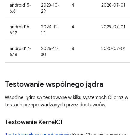
android15-
2023-10-
4
2028-07-01
6.6
29
android16-
2024-11-
4
2029-07-01
6.12
17
android17-
2025-11-
4
2030-07-01
6.18
30
Testowanie wspólnego jądra
Wspólne jądra są testowane w kilku systemach CI oraz w
testach przeprowadzanych przez dostawców.
Testowanie Kernel
CI
Testy kompilacji i uruchamiania
KernelCI są inicjowane za