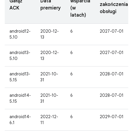
Gałąź
Data
wsparcia
zakończenia
ACK
premiery
(w
obsługi
latach)
android12-
2020-12-
6
2027-07-01
5.10
13
android13-
2020-12-
6
2027-07-01
5.10
13
android13-
2021-10-
6
2028-07-01
5.15
31
android14-
2021-10-
6
2028-07-01
5.15
31
android14-
2022-12-
6
2029-07-01
6.1
11