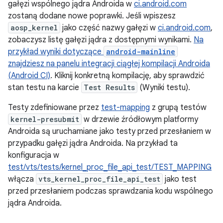
gałęzi wspólnego jądra Androida w
ci.android.com
zostaną dodane nowe poprawki. Jeśli wpiszesz
aosp_kernel
jako część nazwy gałęzi w
ci.android.com
,
zobaczysz listę gałęzi jądra z dostępnymi wynikami.
Na
przykład wyniki dotyczące
android-mainline
znajdziesz na panelu integracji ciągłej kompilacji Androida
(Android CI)
. Kliknij konkretną kompilację, aby sprawdzić
stan testu na karcie
Test Results
(Wyniki testu).
Testy zdefiniowane przez
test-mapping
z grupą testów
kernel-presubmit
w drzewie źródłowym platformy
Androida są uruchamiane jako testy przed przesłaniem w
przypadku gałęzi jądra Androida. Na przykład ta
konfiguracja w
test/vts/tests/kernel_proc_file_api_test/TEST_MAPPING
włącza
vts_kernel_proc_file_api_test
jako test
przed przesłaniem podczas sprawdzania kodu wspólnego
jądra Androida.