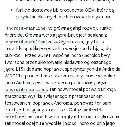
Androidem, ale nadal rozwijane w wersji nadrzędnej;
funkcje dostawcy lub producenta OEM, które są
przydatne dla innych partnerów w ekosystemie.
android-mainline
to główna gałąź rozwoju funkcji
Androida. Główna wersja jądra Linux jest scalana z
android-mainline
za każdym razem, gdy Linus
Torvalds opublikuje wersję lub wersję kandydującą do
publikacji. Przed 2019 r. wspólne jądra Androida były
tworzone przez sklonowanie niedawno ogłoszonego
jądra LTS i dodanie poprawek specyficznych dla Androida.
W 2019 r. proces ten został zmieniony i nowe wspólne
jądro Androida jest tworzone na podstawie gałęzi
android-mainline
. Ten nowy model pozwala uniknąć
znacznego wysiłku związanego z przenoszeniem i
testowaniem poprawek Androida, ponieważ ten sam
efekt jest osiągany stopniowo. Gałąź
android-
mainline
jest poddawana ciągłym testom, dzięki czemu
ten model obejmuje wysokiej jakości jądro od dnia jego