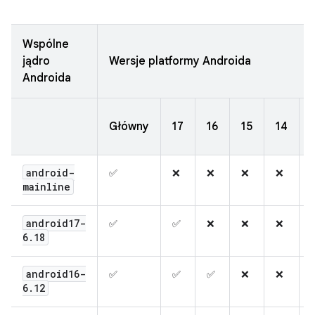
Wspólne
jądro
Wersje platformy Androida
Androida
Główny
17
16
15
14
android-
✅
❌
❌
❌
❌
mainline
android17-
✅
✅
❌
❌
❌
6
.
18
android16-
✅
✅
✅
❌
❌
6
.
12