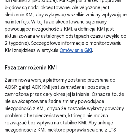
na rysunku 2 jako
stable
). Funkcje partnerów i poprawki
błędów są nadal akceptowane, ale włączone jest
śledzenie KMI, aby wykrywać wszelkie zmiany wpływające
na interfejs. W tej fazie akceptowane są zmiany
powodujące niezgodność z KMI, a definicja KMI jest
aktualizowana w ustalonych odstępach czasu (zwykle co
2 tygodnie). Szczegółowe informacje o monitorowaniu
KMI znajdziesz w artykule
Omówienie GKI
.
Faza zamrożenia KMI
Zanim nowa wersja platformy zostanie przesłana do
AOSP, gałąź ACK KMI jest
zamrażana
i pozostaje
zamrożona przez cały okres jej istnienia. Oznacza to, że
nie są akceptowane żadne zmiany powodujące
niezgodność z KMI, chyba że zostanie wykryty poważny
problem z bezpieczeństwem, którego nie można
rozwiązać bez wpływu na stabilne KMI. Aby uniknąć
niezgodności z KMI, niektóre poprawki scalone z LTS