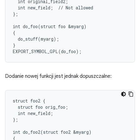
  int original_field2;

  int new_field;  // Not allowed

};

int do_foo(struct foo &myarg)

{

  do_stuff(myarg);

}

Dodanie nowej funkcji jest jednak dopuszczalne:
struct foo2 {

  struct foo orig_foo;

  int new_field;

};

int do_foo2(struct foo2 &myarg)

{
