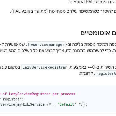
ממשק HAL המתאים.
ם אוטומטיים
hwservicemanager
ת. כדי להשתמש בתכונה הזו, צריך לבצע את כל השלבים המפורטי
ת ב-C++ באמצעות
LazyServiceRegistrar
במקום פונק
register
, לדוגמה:
e of LazyServiceRegistrar per process
r
registrar
;
sService
(
myHidlService
/*
,
"default"
*/
);