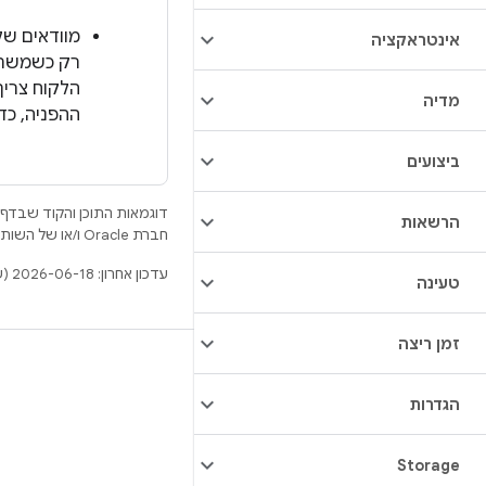
מוודאים שלקוח ה-HAL שומר הפניה ל-HAL בר
אינטראקציה
הלקוח צריך
מדיה
ההפניה, כדי לוודא ש
ביצועים
דוגמאות התוכן והקוד שבדף 
הרשאות
חברת Oracle ו/או של השותפים העצמאיים שלה.
עדכון אחרון: 2026-06-18 (שעון UTC).
טעינה
זמן ריצה
BUILD
מאגר Android
הגדרות
דרישות
Storage
להסבר על ההורדה