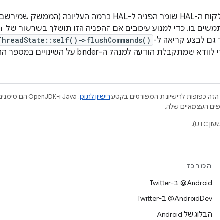
מה העליונה (הממשק שמירשם ב-
 גם לבצע קריאה ל-
ThreadState::self()->flushCommands()
מתקבלת הודעה למנהל ה-binder על השינויים במספר ההפניות המשויך.
הזה כפופות לרישיונות המפורטים בקטע
רישיון לתוכן
.‏ Java ו-JDK
המרכז
‎@Android ב-Twitter
‎@AndroidDev ב-Twitter
הבלוג של Android