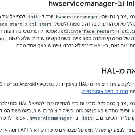
נמי, צריך גם שה-
hwservicemanager
יורה ל-
init
ולל שלוש הודעות בקרה נוספות (למשל
ctl.start
):
ace_start
ctl.i
ו-
ctl.interface_restart
. אפשר להשתמש בהודעות האל
 של ממשקי חומרה ספציפיים. כשמבקשים שירות שלא רשום,
er
נמי לא נדרש שימוש באף אחד מהם.
 מ-HAL
ות
מחזורי חיים אוטומטיים
.
על ידי השינויים ב-
init
וב-
hwservicemanager
. אפשר להשתמ
HAL יכול לבחור לבצע קריאה ל-xit