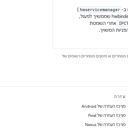
)
hwservicemanager
רק כשמשתמשים בו. כדי למנוע עיכובים אם ההפניה הזו תושלך בשרשור של hwbinder שממשיך לפעול,
IPC
אחרי השמטת
Open הם סימנים מסחריים או סימנים מסחריים רשומים של
עזרה
מרכז העזרה של Android
מרכז העזרה של Pixel
מרכז העזרה של Nexus