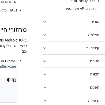
גודל דף של 16KB
ההתנהגות הזו ב
רמת ה-API של הספק
HALs יכולים להיסגר כשהמשימה שלהם מסתיימת (מתועד בקובץ HAL).
אודיו
מחזורי חיי
מצלמה
ב-Android 10 נוספה תמיכה נוספת בליבה וב-
כשאין להם לקוחו
קישוריות
וגם:
רושמים את השירו
נתונים
AsService
תצוגה
גופנים
גרפיקה