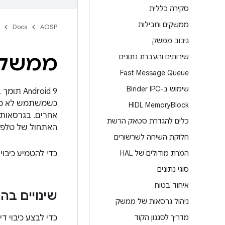
סקירה כללית
ממשקים וחבילות
Docs
AOSP
גיבוב ממשק
ממשקי HAL זמינים באופן 
שירותים והעברת נתונים
Fast Message Queue
שימוש ב-Binder IPC
HIDL Memory
Block
כלים להגדרת סטאק הרשת
האתחול של טלפון ndroid
חלוקת השיחה לשרשורים
המרת מודולים של HAL
כדי להטמיע כיבוי
סוגי נתונים
איחוד בטוח
שינויים בהגד
ניהול גרסאות של ממשק
מדריך לסגנון הקוד