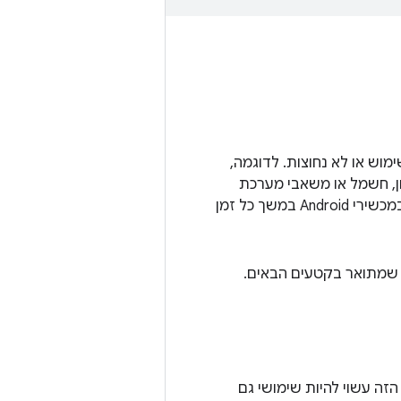
ל תת-מערכות של חומרת Android כשהן לא בשימוש או לא נחוצות. לדוגמה,
-Wi-Fi לא אמורות לנצל זיכרון, חשמל או משאבי מערכת
אחרים. בגרסאות קודמות של Android, מנהלי ההתקנים או ה-HALs נשארו פתוחים במכשירי Android במשך כל זמן
פי שמתואר בקטעים הבאים.
ריך לדעת אילו תהליכים משרתים את ממשקי ה-HAL (המידע הזה עשוי להיות שימושי גם