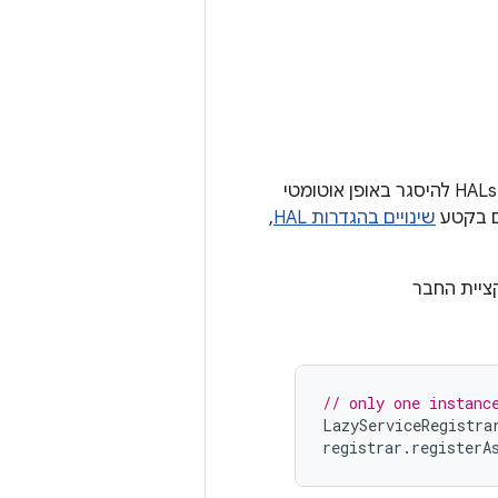
, שמאפשרת ל-HALs להיסגר באופן אוטומטי
ם בקטע
שינויים בהגדרות HAL
,
ציית החבר
// only one instanc
LazyServiceRegistra
registrar
.
registerA