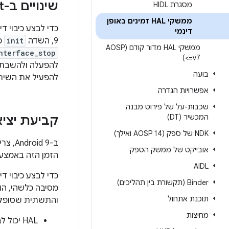
שינויים ב-init וב-hwservicemanager
מסגרת HIDL
ממשקי HAL זמינים באופן
כדי לבצע כיבוי די
דינמי
9, השדה
init
כ
ממשקי HAL מדור קודם (AOSP
nterface_stop
<=v7)
להפעלה ולהשבתה
בועה
להפעיל את השירות. עם זאת, ב-HAL די
אפשרויות הגדרה
שכבות-על של פירוט מבנה
המכשיר (DT)
קביעת יציאה
NDK של ספק (AOSP 14 ואילך)
אובייקט של ממשק הספק
הזמן הזה באמצע
AIDL
‫Binder (תקשורת בין תהליכים)
תוכנת אתחול
והתשתית שסופקו 
מחיצות