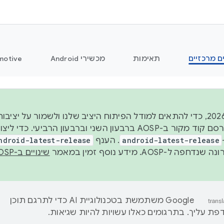
ם מרכזיים
תאימות
מכשירי Android
motive
החל משנת 2026, כדי להתאים למודל הפיתוח היציב שלנו ולשמור על
android-latest-release
. הענף
ndroid-latest-release
ל-AOSP. מידע נוסף זמין במאמר
שינויים ב-AOSP
‫Google משתמשת בטכנולוגיית AI כדי לתרגם תוכן
ת עליך. בתרגומים כאלו עשויות להיות שגיאות.