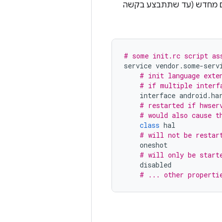
ותם מחדש (עד שתתבצע בקשה
# some init.rc script as
service
vendor
.
some
-
serv
# init language exte
# if multiple interf
interface
android
.
ha
# restarted if hwser
# would also cause t
class
hal
# will not be restar
oneshot
# will only be start
disabled
# ... other properti