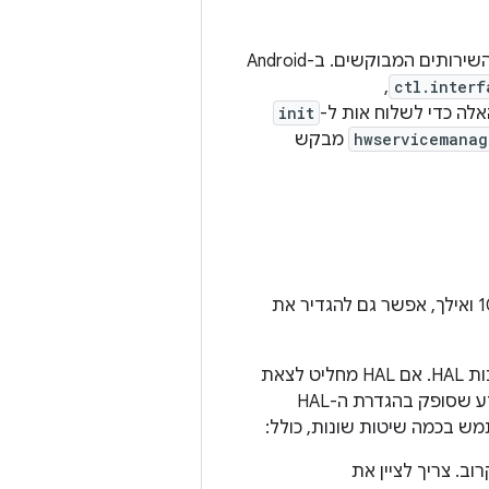
להפעיל את השירותים המבוקשים. ב-Android
ctl.interf
,‏
ה כדי לשלוח אות ל-
init
hwservicemanag
מבקש
ב-Android 9, צריך לקבוע את היציאה מ-HAL באופן ידני. במכשירי Android מגרסה 10 ואילך, אפשר גם להגדיר את
כדי לבצע כיבוי דינמי, צריך כמה כללי מדיניות כדי להחליט מתי להפעיל HAL ומתי לכבות HAL. אם HAL מחליט לצאת
מסיבה כלשהי, הוא יופעל מחדש באופן אוטומטי כשיהיה צורך בו שוב, באמצעות המידע שסופק בהגדרת ה-HAL
ש בכמה שיטות שונות, כולל:
e על עצמו אם מישהו קורא ל-API דומה או קרוב. צריך לציין את