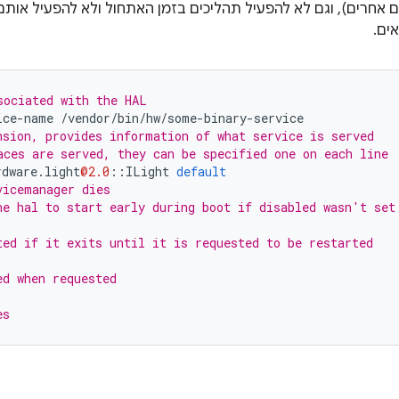
אחרים), וגם לא להפעיל תהליכים בזמן האתחול ולא להפעיל א
ים.
sociated with the HAL
ice
-
name
/
vendor
/
bin
/
hw
/
some
-
binary
-
service
nsion, provides information of what service is served
aces are served, they can be specified one on each line
rdware
.
light
@2.0
::
ILight
default
vicemanager dies
he hal to start early during boot if disabled wasn't set
ted if it exits until it is requested to be restarted
ed when requested
es