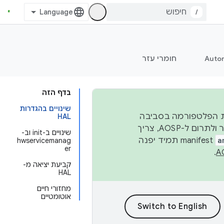
/
Auto
חומרי עזר
בדף הזה
שינויים בהגדרות
 יציבות הפלטפורמה בסביבה
HAL
העסקית, נפרסם קוד מקור ב-AOSP ברבעון השני וברבעון הרביעי. כדי ליצור ולתרום ל-AOSP, צריך
שינויים ב-init וב-
a
manifest תמיד יפנה
hwservicemanag
er
.
קביעת יציאה מ-
HAL
מחזורי חיים
אוטומטיים