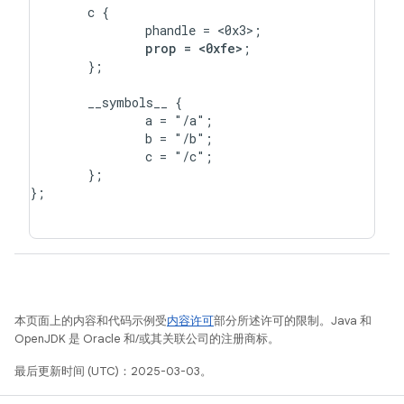
	c {

		phandle = <0x3>;

prop = <0xfe>
;

	};

	__symbols__ {

		a = "/a";

		b = "/b";

		c = "/c";

	};

};

本页面上的内容和代码示例受
内容许可
部分所述许可的限制。Java 和
OpenJDK 是 Oracle 和/或其关联公司的注册商标。
最后更新时间 (UTC)：2025-03-03。