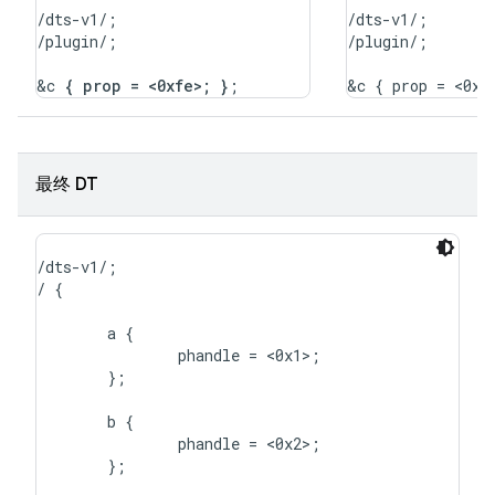
/dts-v1/;

/dts-v1/;

/plugin/;

/plugin/;

&c 
{ prop = <0xfe>; }
最终 DT
/dts-v1/;

/ {

	a {

		phandle = <0x1>;

	};

	b {

		phandle = <0x2>;

	};
