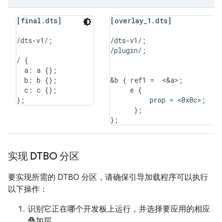
[final.dts]
[overlay_1.dts]
/dts-v1/;

/dts-v1/;

/plugin/;

/ {

  a: a {};

  b: b {};

&b { ref1 =  <&a>;

  c: c {};

     e {

          prop = <0x0c>;

      };

实现 DTBO 分区
要实现所需的 DTBO 分区，请确保引导加载程序可以执行
以下操作：
识别它正在哪个开发板上运行，并选择要应用的相应
叠加层。