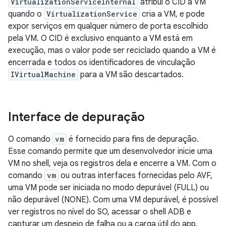
VirtualizationServiceInternal
atribui o CID à VM
quando o
VirtualizationService
cria a VM, e pode
expor serviços em qualquer número de porta escolhido
pela VM. O CID é exclusivo enquanto a VM está em
execução, mas o valor pode ser reciclado quando a VM é
encerrada e todos os identificadores de vinculação
IVirtualMachine
para a VM são descartados.
Interface de depuração
O comando
vm
é fornecido para fins de depuração.
Esse comando permite que um desenvolvedor inicie uma
VM no shell, veja os registros dela e encerre a VM. Com o
comando
vm
ou outras interfaces fornecidas pelo AVF,
uma VM pode ser iniciada no modo depurável (FULL) ou
não depurável (NONE). Com uma VM depurável, é possível
ver registros no nível do SO, acessar o shell ADB e
capturar um despejo de falha ou a carga útil do app.