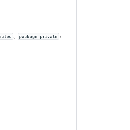
ected
、
package private
）