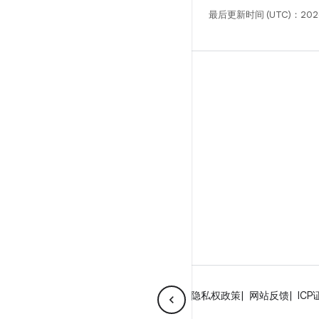
最后更新时间 (UTC)：2026
构建
Android 代码库
要求
下载
预览二进制文件
出厂映像
驱动程序二进制文件
GitHub
关于 Android
社区
法律条款
许可
隐私权政策
网站反馈
ICP