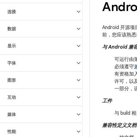
Andr
连接
Android 
数据
前，您应该熟悉
显示
与 Android 
可运行由第三
字体
必须遵守
有资格加入 
图形
许可，以及对
一部分，设备
互动
工件
与 bui
媒体
兼容性定义文档 (
性能