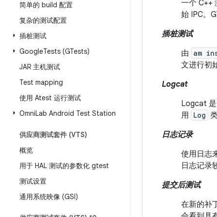
一个 C+
简单的 build 配置
始 IPC
复杂的测试配置
插桩测试
插桩测试
Google
Tests (GTests)
由
am in
文进行初
JAR 主机测试
Test mapping
Logcat
使用 Atest 运行测试
Logc
Omni
Lab Android Test Station
用
Log
类
日志记录
供应商测试套件 (VTS)
概览
使用日志来
日志记录
用于 HAL 测试的参数化 gtest
测试设置
提交后测试
通用系统映像 (GSI)
在新的补丁
会看到具