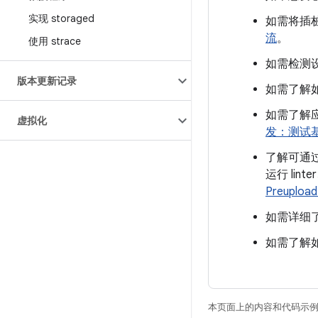
实现 storaged
如需将插
流
。
使用 strace
如需检测
版本更新记录
如需了解如
如需了解
虚拟化
发：测试
了解可通
运行 li
Preuploa
如需详细
如需了解如
本页面上的内容和代码示