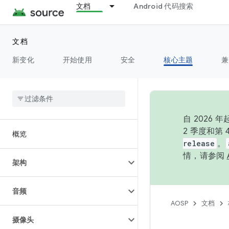
文档
Android 代码搜索
文档
新变化
开始使用
安全
核心主题
兼
自 202
2 季度和第
概览
release
。
情，请参阅
架构
音频
AOSP
文档
摄像头