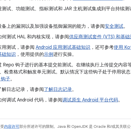
桩测试、功能测试、指标测试和 JAR 主机测试集成到平台持续
设备上的漏洞以及加强设备抵御漏洞的能力，请参阅
安全测试
。
何测试 HAL 和内核实现，请参阅
供应商测试套件 (VTS) 和基
应用测试，请参阅
Android 应用测试基础知识
，还可参考
使用 Kot
基础知识
，使用提供的
示例
进行实操。
过 Repo 钩子进行的基本提交前测试。在继续执行上传提交内
nter、检查格式和触发单元测试。默认情况下这些钩子处于停用
d 钩子
。
了解日志记录，请参阅
了解日志记录
。
何调试 Android 代码，请参阅
调试原生 Android 平台代码
。
例受
内容许可
部分所述许可的限制。Java 和 OpenJDK 是 Oracle 和/或其