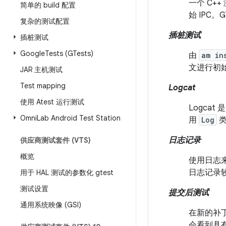
一个 C+
简单的 build 配置
始 IPC
复杂的测试配置
插桩测试
插桩测试
Google
Tests (GTests)
由
am in
文进行初
JAR 主机测试
Test mapping
Logcat
使用 Atest 运行测试
Logc
Omni
Lab Android Test Station
用
Log
类
日志记录
供应商测试套件 (VTS)
概览
使用日志来
日志记录
用于 HAL 测试的参数化 gtest
测试设置
提交后测试
通用系统映像 (GSI)
在新的补丁
会看到具