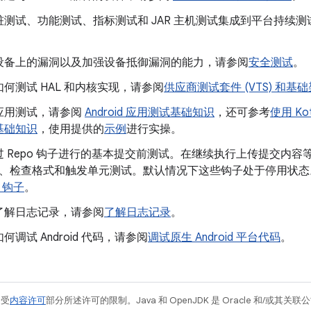
桩测试、功能测试、指标测试和 JAR 主机测试集成到平台持续
设备上的漏洞以及加强设备抵御漏洞的能力，请参阅
安全测试
。
何测试 HAL 和内核实现，请参阅
供应商测试套件 (VTS) 和基
应用测试，请参阅
Android 应用测试基础知识
，还可参考
使用 Kot
基础知识
，使用提供的
示例
进行实操。
过 Repo 钩子进行的基本提交前测试。在继续执行上传提交内
nter、检查格式和触发单元测试。默认情况下这些钩子处于停用
d 钩子
。
了解日志记录，请参阅
了解日志记录
。
何调试 Android 代码，请参阅
调试原生 Android 平台代码
。
例受
内容许可
部分所述许可的限制。Java 和 OpenJDK 是 Oracle 和/或其