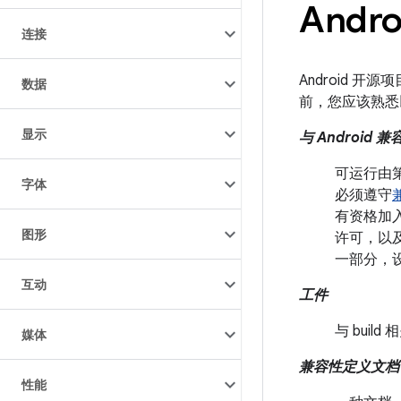
Andr
连接
Android 
数据
前，您应该熟悉
显示
与 Android 
可运行由第三
字体
必须遵守
有资格加入 
图形
许可，以及对
一部分，设备
互动
工件
与 bui
媒体
兼容性定义文档 (
性能