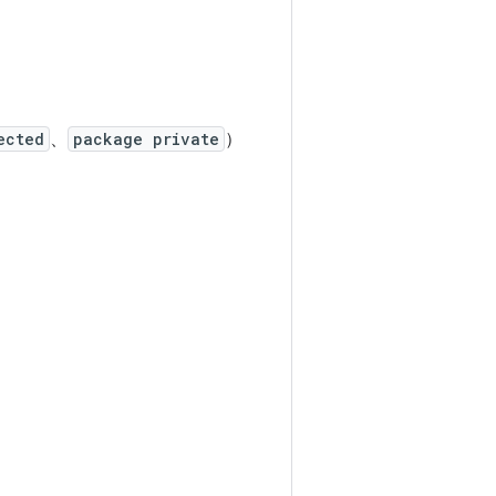
ected
、
package private
）