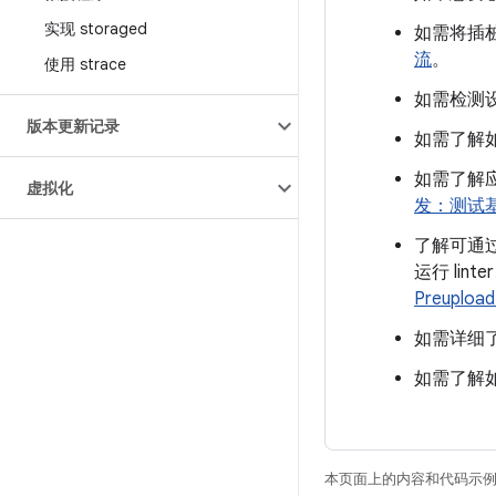
实现 storaged
如需将插
流
。
使用 strace
如需检测
版本更新记录
如需了解如
如需了解
虚拟化
发：测试
了解可通
运行 li
Preuploa
如需详细
如需了解如
本页面上的内容和代码示