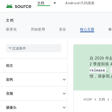
文档
Android 代码搜索
文档
新变化
开始使用
安全
核心主题
兼
自 202
2 季度和第
概览
release
。
情，请参阅
架构
音频
AOSP
文档
摄像头