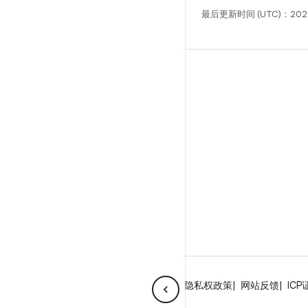
最后更新时间 (UTC)：2026
构建
Android 代码库
要求
下载
预览二进制文件
出厂映像
驱动程序二进制文件
GitHub
关于 Android
社区
法律条款
许可
隐私权政策
网站反馈
ICP