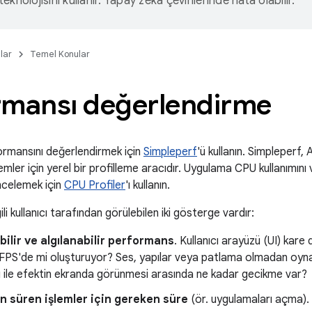
eknolojisini kullanır. Yapay zeka çevirilerinde hata olabilir.
lar
Temel Konular
rmansı değerlendirme
ormansını değerlendirmek için
Simpleperf
'ü kullanın. Simpleperf
mler için yerel bir profilleme aracıdır. Uygulama CPU kullanımını ve 
ncelemek için
CPU Profiler
'ı kullanın.
li kullanıcı tarafından görülebilen iki gösterge vardır:
ilir ve algılanabilir performans
. Kullanıcı arayüzü (UI) kare
FPS'de mi oluşturuyor? Ses, yapılar veya patlama olmadan oynat
ile efektin ekranda görünmesi arasında ne kadar gecikme var?
 süren işlemler için gereken süre
(ör. uygulamaları açma).