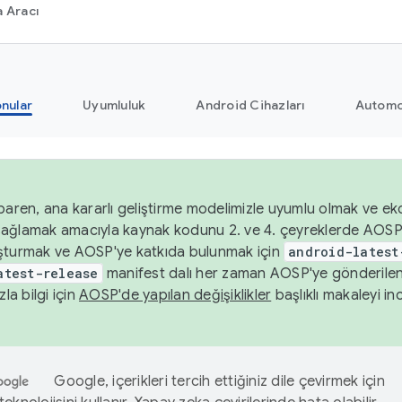
 Aracı
nular
Uyumluluk
Android Cihazları
Automo
baren, ana kararlı geliştirme modelimizle uyumlu olmak ve ek
nı sağlamak amacıyla kaynak kodunu 2. ve 4. çeyreklerde AOSP
şturmak ve AOSP'ye katkıda bulunmak için
android-latest
atest-release
manifest dalı her zaman AOSP'ye gönderile
zla bilgi için
AOSP'de yapılan değişiklikler
başlıklı makaleyi inc
Google, içerikleri tercih ettiğiniz dile çevirmek için