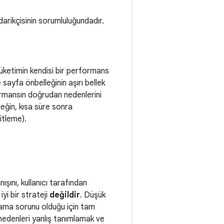
rikçisinin sorumluluğundadır.
Tüketimin kendisi bir performans
sayfa önbelleğinin aşırı bellek
formansın doğrudan nedenlerini
neğin, kısa süre sonra
itleme).
ını, kullanıcı tarafından
yi bir strateji
değildir
. Düşük
ulama sorunu olduğu için tam
 nedenleri yanlış tanımlamak ve