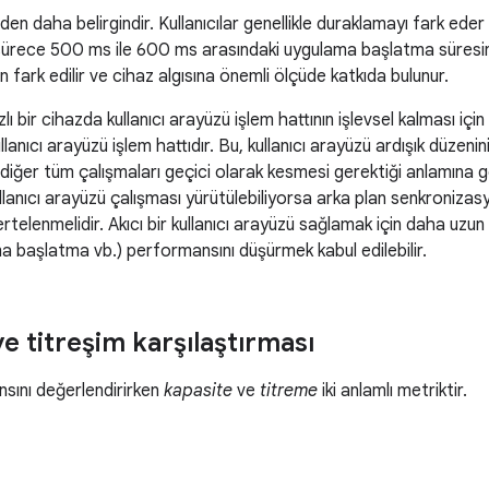
sinden daha belirgindir. Kullanıcılar genellikle duraklamayı fark ede
 sürece 500 ms ile 600 ms arasındaki uygulama başlatma süresi
fark edilir ve cihaz algısına önemli ölçüde katkıda bulunur.
lı bir cihazda kullanıcı arayüzü işlem hattının işlevsel kalması iç
lanıcı arayüzü işlem hattıdır. Bu, kullanıcı arayüzü ardışık düzenini
diğer tüm çalışmaları geçici olarak kesmesi gerektiği anlamına geli
llanıcı arayüzü çalışması yürütülebiliyorsa arka plan senkronizasy
ertelenmelidir. Akıcı bir kullanıcı arayüzü sağlamak için daha uzu
 başlatma vb.) performansını düşürmek kabul edilebilir.
e titreşim karşılaştırması
sını değerlendirirken
kapasite
ve
titreme
iki anlamlı metriktir.