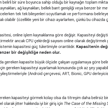
n belirli bir süre boyunca sahip olduğu bir kaynağın toplam mikta
aynakları, ağ kaynakları, bellek bant genişliği veya benzer bir met
celerken tek tek bileşenleri soyutlamak ve performansı belirleye
 olabilir (özellikle yeni bir cihazı ayarlarken, çünkü bu cihazda ç
asitesi, online işlem kaynaklarına göre değişir. Kapasiteyi deği
tirmektir ancak CPU çekirdeği sayısını online olarak değiştirmek g
sistemin kapasitesi güç tüketimiyle orantılıdır.
Kapasitenin değ
nzer bir değişikliğe neden olur.
nda gereken kapasite büyük ölçüde çalışan uygulamaya göre belir
ükü için gereken kapasiteyi ayarlamak konusunda çok az şey yapabil
ileştirmeleriyle (Android çerçevesi, ART, Bionic, GPU derleyicisi/s
 gereken kapasiteyi görmek kolay olsa da titreşim daha belirsiz bir
 olarak jitter hakkında iyi bir giriş için
The Case of the Missing