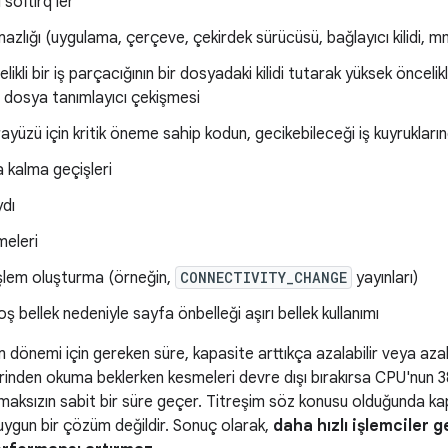
 softirq'ler
mazlığı (uygulama, çerçeve, çekirdek sürücüsü, bağlayıcı kilidi, mm
ikli bir iş parçacığının bir dosyadaki kilidi tutarak yüksek öncelikl
i dosya tanımlayıcı çekişmesi
rayüzü için kritik öneme sahip kodun, gecikebileceği iş kuyrukların
 kalma geçişleri
ydı
meleri
şlem oluşturma (örneğin,
CONNECTIVITY_CHANGE
yayınları)
ş bellek nedeniyle sayfa önbelleği aşırı bellek kullanımı
şim dönemi için gereken süre, kapasite arttıkça azalabilir veya aza
zerinden okuma beklerken kesmeleri devre dışı bırakırsa CPU'nu
lmaksızın sabit bir süre geçer. Titreşim söz konusu olduğunda k
n uygun bir çözüm değildir. Sonuç olarak,
daha hızlı işlemciler ge