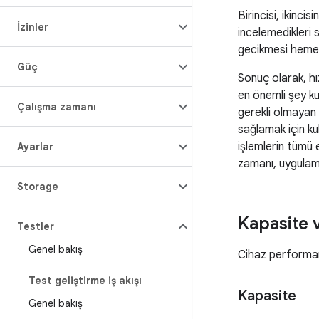
Birincisi, ikinci
İzinler
incelemedikleri
gecikmesi hemen 
Güç
Sonuç olarak, hız
en önemli şey kul
Çalışma zamanı
gerekli olmayan 
sağlamak için ku
işlemlerin tümü 
Ayarlar
zamanı, uygulama
Storage
Kapasite v
Testler
Genel bakış
Cihaz performan
Test geliştirme iş akışı
Kapasite
Genel bakış