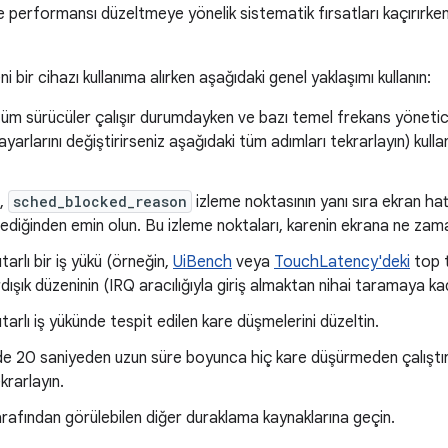
 performansı düzeltmeye yönelik sistematik fırsatları kaçırırke
i bir cihazı kullanıma alırken aşağıdaki genel yaklaşımı kullanın:
tüm sürücüler çalışır durumdayken ve bazı temel frekans yönetici
 ayarlarını değiştirirseniz aşağıdaki tüm adımları tekrarlayın) kul
n,
sched_blocked_reason
izleme noktasının yanı sıra ekran hat
ediğinden emin olun. Bu izleme noktaları, karenin ekrana ne zaman
tarlı bir iş yükü (örneğin,
UiBench
veya
TouchLatency'deki
top t
ışık düzeninin (IRQ aracılığıyla giriş almaktan nihai taramaya kada
tarlı iş yükünde tespit edilen kare düşmelerini düzeltin.
e 20 saniyeden uzun süre boyunca hiç kare düşürmeden çalıştır
krarlayın.
tarafından görülebilen diğer duraklama kaynaklarına geçin.