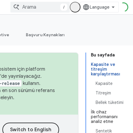
/
tive
Başvuru Kaynakları
Bu sayfada
Kapasite ve
osistem için platform
titreşim
karşılaştırması
'de yayınlayacağız.
-release
kullanın.
Kapasite
n en son sürümü referans
Titreşim
eleyin.
Bellek tüketimi
İlk cihaz
performansını
analiz etme
Sentetik