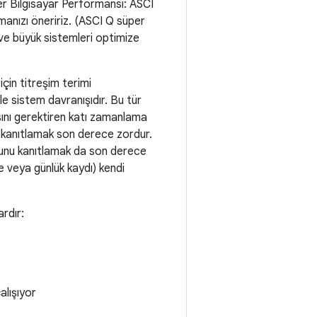
r Bilgisayar Performansı: ASCI
anızı öneririz. (ASCI Q süper
 ve büyük sistemleri optimize
çin titreşim terimi
le sistem davranışıdır. Bu tür
masını gerektiren katı zamanlama
ını kanıtlamak son derece zordur.
uğunu kanıtlamak da son derece
me veya günlük kaydı) kendi
rdır:
alışıyor