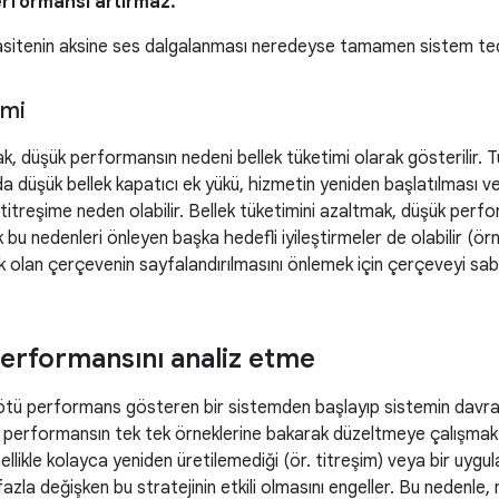
rformansı artırmaz.
asitenin aksine ses dalgalanması neredeyse tamamen sistem teda
imi
k, düşük performansın nedeni bellek tüketimi olarak gösterilir. 
 düşük bellek kapatıcı ek yükü, hizmetin yeniden başlatılması ve 
a titreşime neden olabilir. Bellek tüketimini azaltmak, düşük per
k bu nedenleri önleyen başka hedefli iyileştirmeler de olabilir (ör
k olan çerçevenin sayfalandırılmasını önlemek için çerçeveyi sab
performansını analiz etme
ötü performans gösteren bir sistemden başlayıp sistemin davranış
 performansın tek tek örneklerine bakarak düzeltmeye çalışmak i
likle kolayca yeniden üretilemediği (ör. titreşim) veya bir uyg
azla değişken bu stratejinin etkili olmasını engeller. Bu nedenle,