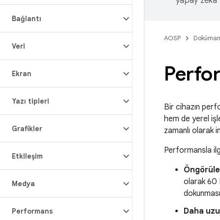
yapay zeka t
Bağlantı
AOSP
Doküman
Veri
Perfo
Ekran
Yazı tipleri
Bir cihazın perf
hem de yerel işle
Grafikler
zamanlı olarak i
Performansla ilgi
Etkileşim
Öngörüleb
olarak 60 
Medya
dokunması 
Daha uzun
Performans