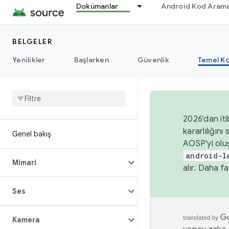
Dokümanlar
Android Kod Arama
BELGELER
Yenilikler
Başlarken
Güvenlik
Temel Ko
2026'dan iti
kararlılığı
Genel bakış
AOSP'yi olu
android-l
Mimari
alır. Daha fa
Ses
Kamera