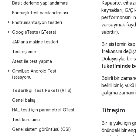
Kapasite, cihazı
Basit derleme yapılandırması
kaynakları, G/Ç k
Karmaşık test yapılandırması
performansını in
Enstrümantasyon testleri
varsaymak faydalı
sabittir).
Google
Tests (GTests)
JAR ana makine testleri
Bir sistemin kap
frekansını değiş
Test eşleme
Dolayısıyla, bir 
Atest ile test yapma
tüketiminde be
Omni
Lab Android Test
İstasyonu
Belirli bir zama
belirli bir iş y
Tedarikçi Test Paketi (VTS)
çalışma zamanı iy
Genel bakış
Titreşim
HAL testi için parametreli GTest
Test kurulumu
Bir iş yükü için
Genel sistem görüntüsü (GSI)
önündeki bir engel