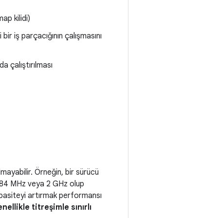
ap kilidi)
i bir iş parçacığının çalışmasını
da çalıştırılması
lmayabilir. Örneğin, bir sürücü
n 384 MHz veya 2 GHz olup
apasiteyi artırmak performansı
nellikle titreşimle sınırlı