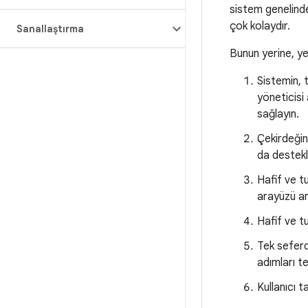
sistem genelinde
çok kolaydır.
Sanallaştırma
Bunun yerine, yen
Sistemin, 
yöneticisi
sağlayın.
Çekirdeği
da destekl
Hafif ve tu
arayüzü ard
Hafif ve tu
Tek seferd
adımları te
Kullanıcı 