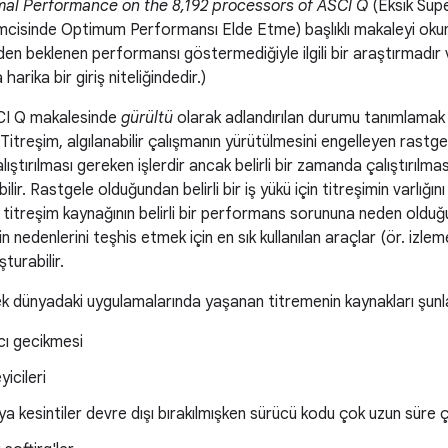
mal Performance on the 8,192 processors of ASCI Q
(Eksik Süpe
emcisinde Optimum Performansı Elde Etme) başlıklı makaleyi okum
eden beklenen performansı göstermediğiyle ilgili bir araştırmadır
rika bir giriş niteliğindedir.)
CI Q makalesinde
gürültü
olarak adlandırılan durumu tanımlamak i
 Titreşim, algılanabilir çalışmanın yürütülmesini engelleyen rastge
çalıştırılması gereken işlerdir ancak belirli bir zamanda çalıştırıl
ilir. Rastgele olduğundan belirli bir iş yükü için titreşimin varlığ
ir titreşim kaynağının belirli bir performans sorununa neden old
n nedenlerini teşhis etmek için en sık kullanılan araçlar (ör. izle
şturabilir.
k dünyadaki uygulamalarında yaşanan titremenin kaynakları şunla
cı gecikmesi
icileri
ya kesintiler devre dışı bırakılmışken sürücü kodu çok uzun süre ç