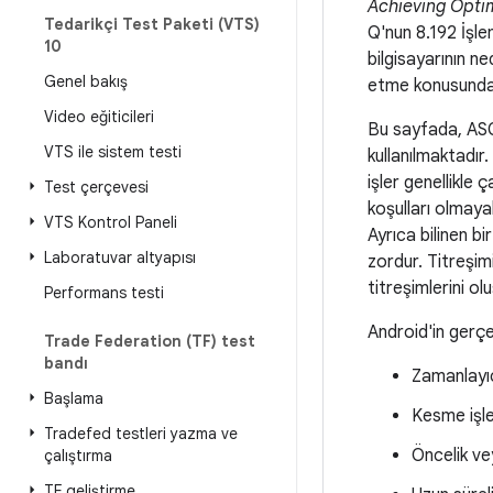
Achieving Opti
Tedarikçi Test Paketi (VTS)
Q'nun 8.192 İşl
10
bilgisayarının n
Genel bakış
etme konusunda ha
Video eğiticileri
Bu sayfada, AS
VTS ile sistem testi
kullanılmaktadır.
işler genellikle 
Test çerçevesi
koşulları olmayab
VTS Kontrol Paneli
Ayrıca bilinen b
Laboratuvar altyapısı
zordur. Titreşimi
titreşimlerini olu
Performans testi
Android'in gerçe
Trade Federation (TF) test
bandı
Zamanlayı
Başlama
Kesme işley
Tradefed testleri yazma ve
Öncelik ve
çalıştırma
TF geliştirme