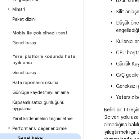
Uzun süreli
Mimari
Kilit anlaş
Paket dizini
Düşük öncel
engellediğ
Mobly ile çok cihazlı test
Kullanıcı a
Genel bakış
CPU boşta
Yerel platform kodunda hata
ayıklama
Günlük Ka
Genel bakış
G/Ç gecik
Hata raporlarını okuma
Gereksiz i
Günlüğe kaydetmeyi anlama
Yetersiz bo
Kapsamlı satıcı günlüğünü
uygulama
Belirli bir titre
i2c veri yolu ü
Yerel kilitlenmeleri teşhis etme
olmadığına bakı
Performansı değerlendirme
iyileştirmek içi
Genel bakış