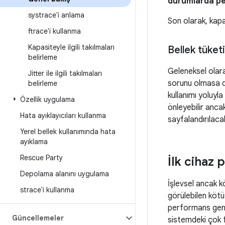
durumlarda pe
systrace'i anlama
Son olarak, kap
ftrace'i kullanma
Kapasiteyle ilgili takılmaları
Bellek tüket
belirleme
Geleneksel olara
Jitter ile ilgili takılmaları
sorunu olmasa da
belirleme
kullanımı yoluyl
Özellik uygulama
önleyebilir anca
Hata ayıklayıcıları kullanma
sayfalandırılaca
Yerel bellek kullanımında hata
ayıklama
Rescue Party
İlk cihaz 
Depolama alanını uygulama
İşlevsel ancak k
strace'i kullanma
görülebilen kötü
performans genel
Güncellemeler
sistemdeki çok f